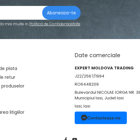
fla mai multe in
Politica de Confidentialitate
Date comerciale
EXPERT MOLDOVA TRADING
de plata
J22/2567/1994
de retur
RO6448209
 produselor
Bulevardul NICOLAE IORGA NR. 3
Municipiul Iasi, Judet Iasi
Iasi, Iasi
ea litigiilor
Contacteaza-ne