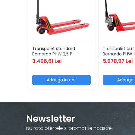
Masini de filetat
Masini pneumatice de filetat
Masini electrice de filetat
Exhaustor pentru aschii metal
Masini de gaurit cu talpa
magnetica
Transpalet standard
Transpalet cu f
Instalatii de spalare a pieselor
Bernardo PHW 2,5 P
Bernardo PHW 
Accesorii prelucrare metal
3.406,61 Lei
5.978,97 Lei
Universale de strung si accesorii
pentru strunguri
Adauga in cos
Adauga 
Falci pentru 3 bacuri PS3/ PO3
Falci pentru 4 bacuri PS4/ PO4
Flanșă
Fălcile pentru 3-bacuri DK11
Fălcile pentru 4-bacuri DK12
Newsletter
Mandrine independente
Nu rata ofertele si promotiile noastre
Mandrină cu 3 fălci din fontă