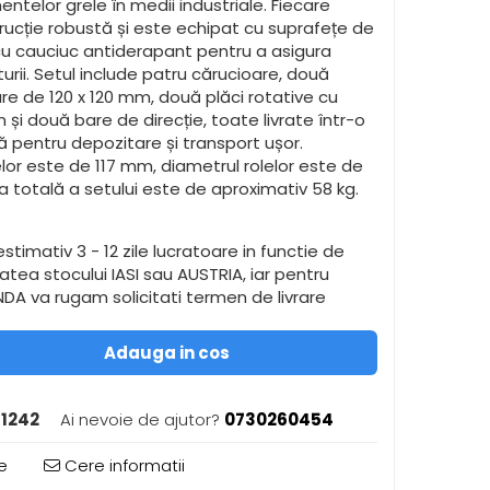
ntelor grele în medii industriale. Fiecare
rucție robustă și este echipat cu suprafețe de
u cauciuc antiderapant pentru a asigura
turii. Setul include patru cărucioare, două
re de 120 x 120 mm, două plăci rotative cu
și două bare de direcție, toate livrate într-o
lă pentru depozitare și transport ușor.
lor este de 117 mm, diametrul rolelor este de
 totală a setului este de aproximativ 58 kg.
stimativ 3 - 12 zile lucratoare in functie de
itatea stocului IASI sau AUSTRIA, iar pentru
A va rugam solicitati termen de livrare
Adauga in cos
1242
Ai nevoie de ajutor?
0730260454
e
Cere informatii