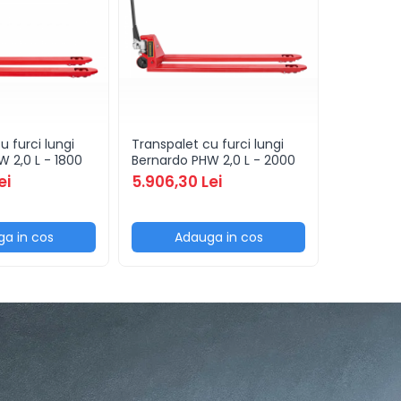
u furci lungi
Transpalet cu furci lungi
Transpale
 2,0 L - 1800
Bernardo PHW 2,0 L - 2000
Bernardo 
ei
5.906,30 Lei
9.183,17
a in cos
Adauga in cos
Ad