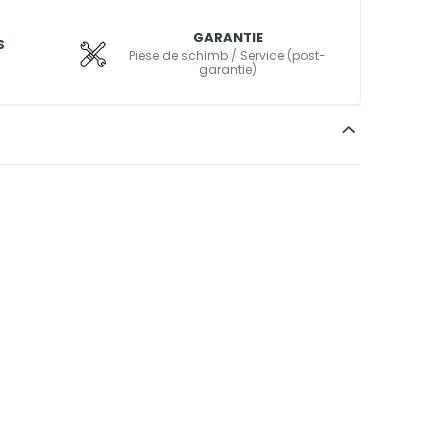
GARANTIE
S
Piese de schimb / Service (post-
garantie)