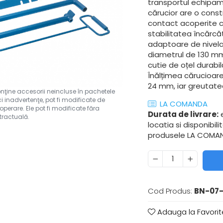
transportul echipame
cărucior are o const
contact acoperite c
stabilitatea încărcă
adaptoare de nivela
diametrul de 130 mm 
cutie de oțel durabi
Înălțimea cărucioare
24 mm, iar greutatea
LA COMANDA
Durata de livrare:
e
locatia si disponibil
produsele LA COMAND
Cod Produs:
BN-07-
Adauga la Favorit