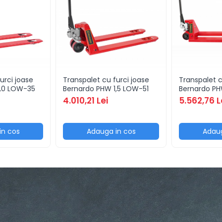
urci joase
Transpalet cu furci joase
Transpalet c
1,0 LOW-35
Bernardo PHW 1,5 LOW-51
Bernardo PHW
4.010,21 Lei
5.562,76 L
in cos
Adauga in cos
Adaug