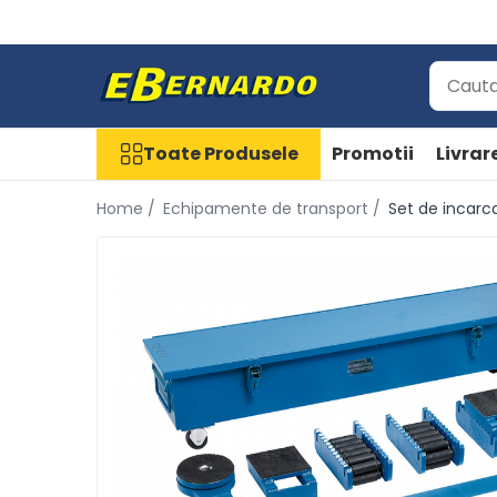
Toate Produsele
Prelucrare metal
Fierastraie pentru metal
Toate Produsele
Promotii
Livrar
Ferastraie mobile pentru metal
Home /
Echipamente de transport /
Set de incarca
Fierastraie prelucrare metal
Ferastraie orizontale pentru metal
Ferastraie circulare pentru metal
Dispozitive de sudare pentru
panze panglica
Ferastraie automate cu banda si
doua coloane
Ferastraie metal cu banda si
taiere dubla semiautomate
Ferastraie prelucrare metal cu
banda si taiere dubla