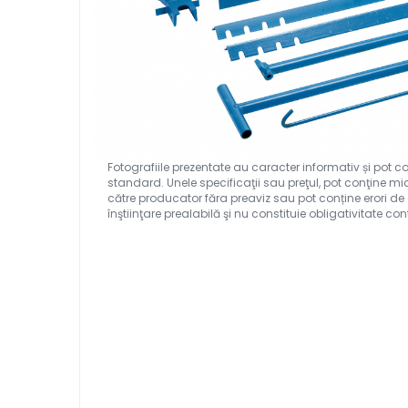
Ferastraie verticale
Strunguri pentru metal
Strunguri CNC
Strunguri cu cutie de viteze
Strunguri cu surub de ghidare
Strunguri de precizie
Strunguri metal cu freza
Strunguri universale
Strunguri universale cu afisaj
digital
Strunguri universale cu viteza
variabila
Masini de gaurit
Masini de gaurit - Vario - cu masa
si coloana
Masini de gaurit cu angrenaj,
masa si coloana
Masini de gaurit cu coloana