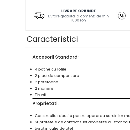
Masini de gaurit cu coloana si cap
de actionare
LIVRARE ORIUNDE
Masini de gaurit cu coloana si
Livrare gratuita la comenzi de min
1000 ron
curea de distributie
Masini de gaurit cu masa
Caracteristici
Masini de gaurit cu stand si
coloana
Masini de gaurit radiale
Accesorii Standard:
Masini de gaurit si frezat
Masini de gaurit cu freza
4 patine cu rotile
Masini de frezat universale
2 placi de compensare
2 patefoane
Centre de prelucrare verticale
CNC
2 manere
Tiranti
Masini de frezat cu batiu
Masini de frezat multifunctionale
Proprietati:
Masini de frezat universale SERVO
Constructie robusta pentru operarea sarcinilor ma
Masini de frezat verticale
Suprafetele de contact sunt acoperite cu strat ca
Masini de slefuit metal
Livrat in cutie de otel