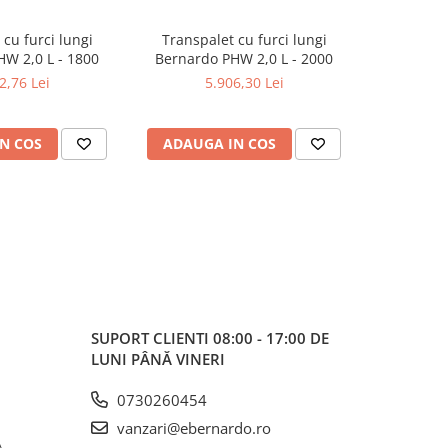
 cu furci lungi
Transpalet cu furci lungi
Transpa
W 2,0 L - 1800
Bernardo PHW 2,0 L - 2000
Bernardo
2,76 Lei
5.906,30 Lei
9
N COS
ADAUGA IN COS
ADAUG
SUPORT CLIENTI
08:00 - 17:00 DE
LUNI PÂNĂ VINERI
0730260454
vanzari@ebernardo.ro
,