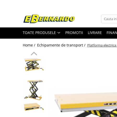
Toate Produsele
Prelucrare metal
TOATE PRODUSELE
PROMOTII
LIVRARE
FINA
Fierastraie pentru metal
Ferastraie mobile pentru metal
Home /
Echipamente de transport /
Platforma electric
Fierastraie prelucrare metal
Ferastraie orizontale pentru metal
Ferastraie circulare pentru metal
Dispozitive de sudare pentru panze
panglica
Ferastraie automate cu banda si
doua coloane
Ferastraie metal cu banda si taiere
dubla semiautomate
Ferastraie prelucrare metal cu
banda si taiere dubla