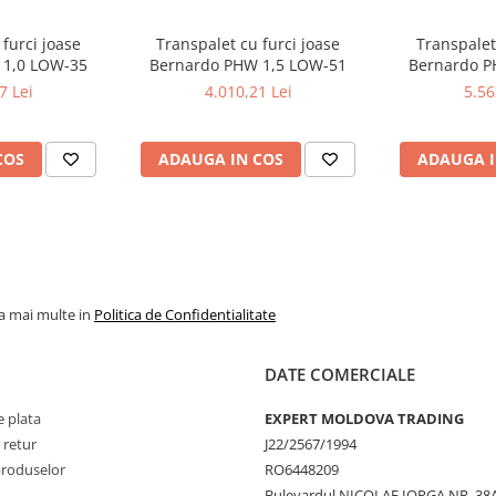
furci joase
Transpalet cu furci joase
Transpalet
 1,0 LOW-35
Bernardo PHW 1,5 LOW-51
Bernardo PH
7 Lei
4.010,21 Lei
5.56
COS
ADAUGA IN COS
ADAUGA I
la mai multe in
Politica de Confidentialitate
DATE COMERCIALE
 plata
EXPERT MOLDOVA TRADING
 retur
J22/2567/1994
produselor
RO6448209
Bulevardul NICOLAE IORGA NR. 38A