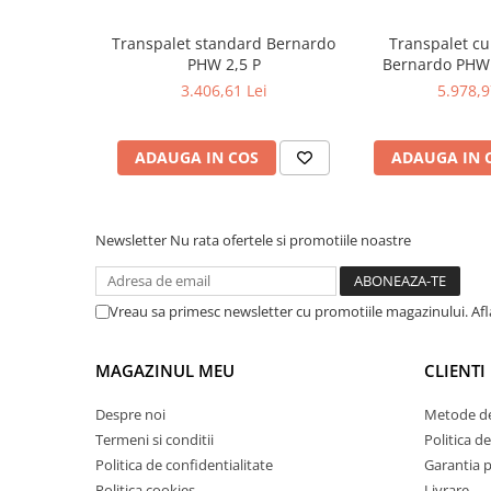
Masini de lustruit
Transpalet standard Bernardo
Transpalet cu 
Masini de polizat bavuri cu perii
PHW 2,5 P
Bernardo PHW
Masini de rectificat plan
3.406,61 Lei
5.978,9
Masini de rectificat plan
Masini de rectificat rotund
ADAUGA IN COS
ADAUGA IN 
Masini de satinat
Masini de slefuit combinate
Masini de slefuit cu banda
Newsletter
Nu rata ofertele si promotiile noastre
Masini de slefuit cu disc
Masini de slefuit cu mediu umed si
uscat
Vreau sa primesc newsletter cu promotiile magazinului. Af
Masini de slefuit cutite de gravat
Masini de tesit
MAGAZINUL MEU
CLIENTI
Masini pentru slefuit tevi
Despre noi
Metode de
Masini universale de ascutit
Termeni si conditii
Politica de
Polizoare de banc
Politica de confidentialitate
Garantia 
Masini de filetat
Politica cookies
Livrare