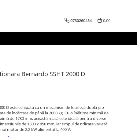
0730260454
0,00
tationara Bernardo SSHT 2000 D
000 D este echipată cu un mecanism de foarfecă dublă și o
tate de încărcare de până la 2000 kg. Cu o înălțime minimă de
aximă de 1780 mm, această masă este ideală pentru diverse
 dimensiunile de 1300 x 850 mm, iar timpul de ridicare variază
unui motor de 2,2 kW alimentat la 400 V.