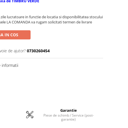
axa de TIMBRU VERDE
zile lucratoare in functie de locatia si disponibilitatea stocului
sele LA COMANDA va rugam solicitati termen de livrare
A IN COS
voie de ajutor?
0730260454
informatii
Garantie
Piese de schimb / Service (post-
garantie)