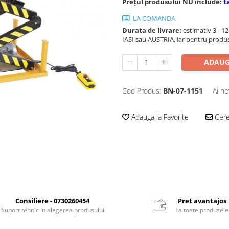
Prețul produsului NU include:
t
LA COMANDA
Durata de livrare:
estimativ 3 - 12 
IASI sau AUSTRIA, iar pentru produ
ADAUG
Cod Produs:
BN-07-1151
Ai ne
Adauga la Favorite
Cere 
Consiliere - 0730260454
Pret avantajos
Suport tehnic in alegerea produsului
La toate produsele