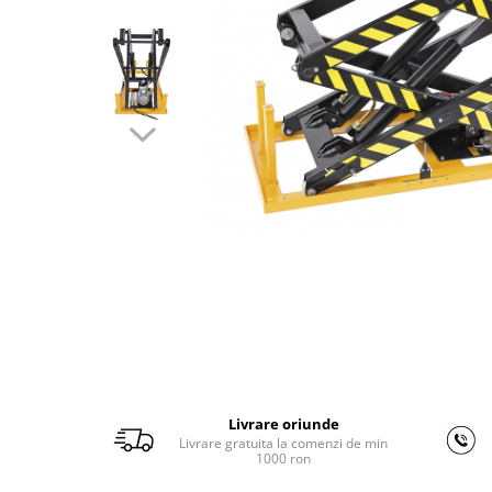
Ferastraie verticale
Strunguri pentru metal
Strunguri CNC
Strunguri cu cutie de viteze
Strunguri cu surub de ghidare
Strunguri de precizie
Strunguri metal cu freza
Strunguri universale
Strunguri universale cu afisaj
digital
Strunguri universale cu viteza
variabila
Masini de gaurit
Masini de gaurit - Vario - cu masa
si coloana
Livrare oriunde
Masini de gaurit cu angrenaj, masa
Livrare gratuita la comenzi de min
si coloana
1000 ron
Masini de gaurit cu coloana