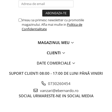
Masini electrice de filetat
Lame de ferastrau cu varf din
Exhaustor pentru aschii metal
carbura
Masini de gaurit cu talpa
Lame de ferăstrău cu acoperire
Vreau sa primesc newsletter cu promotiile
magnetica
TiN
magazinului. Afla mai multe in
Politica de
Instalatii de spalare a pieselor
Confidentialitate
Panze de taiere cu banda verticala
Panze de taiere metal pentru
ferastraie
MAGAZINUL MEU
Roti de lustruit
CLIENTI
Standuri pentru ferăstraie cu
bandă
DATE COMERCIALE
Standuri pentru mașini de găurit și
SUPORT CLIENTI
08:00 - 17:00 DE LUNI PÂNĂ VINERI
frezat
Standuri pentru mașini de șlefuit
0730260454
vanzari@ebernardo.ro
Standuri pentru strunguri metal
SOCIAL
URMARESTE-NE IN SOCIAL MEDIA
Unelte striere