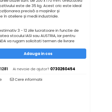
iunile bazei sunt de 200 x 170 mm. Greutatea
zitivului este de 35 kg. Acest cric este ideal
oziționarea precisă a mașinilor și
în ateliere și medii industriale.
stimativ 3 - 12 zile lucratoare in functie de
itatea stocului IASI sau AUSTRIA, iar pentru
A va rugam solicitati termen de livrare
Adauga in cos
1281
Ai nevoie de ajutor?
0730260454
e
Cere informatii