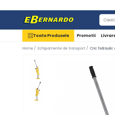
Toate Produsele
Prelucrare metal
Fierastraie pentru metal
Toate Produsele
Promotii
Livrar
Ferastraie mobile pentru metal
Home /
Echipamente de transport /
Cric hidraulic
Fierastraie prelucrare metal
Ferastraie orizontale pentru metal
Ferastraie circulare pentru metal
Dispozitive de sudare pentru
panze panglica
Ferastraie automate cu banda si
doua coloane
Ferastraie metal cu banda si
taiere dubla semiautomate
Ferastraie prelucrare metal cu
banda si taiere dubla