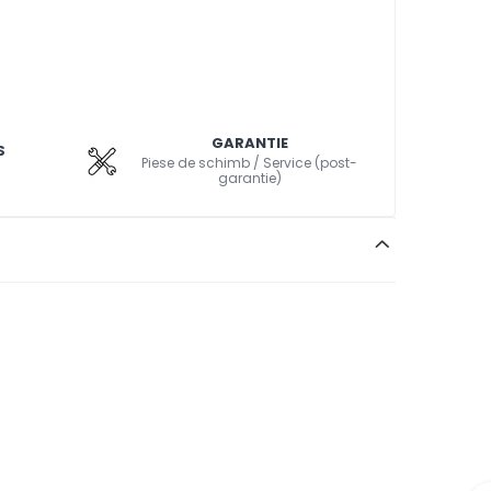
GARANTIE
S
Piese de schimb / Service (post-
garantie)