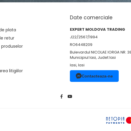
Date comerciale
EXPERT MOLDOVA TRADING
de plata
J22/2567/1994
de retur
RO6448209
 produselor
Bulevardul NICOLAE IORGA NR. 3
Municipiul Iasi, Judet Iasi
Iasi, Iasi
ea litigiilor
Contacteaza-ne