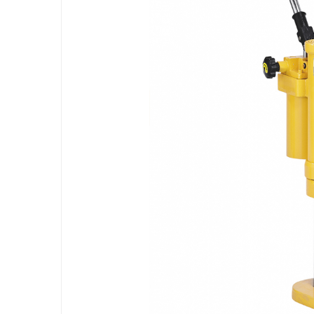
Ferastraie verticale
Strunguri pentru metal
Strunguri CNC
Strunguri cu cutie de viteze
Strunguri cu surub de ghidare
Strunguri de precizie
Strunguri metal cu freza
Strunguri universale
Strunguri universale cu afisaj
digital
Strunguri universale cu viteza
variabila
Masini de gaurit
Masini de gaurit - Vario - cu masa
si coloana
Masini de gaurit cu angrenaj,
masa si coloana
Masini de gaurit cu coloana