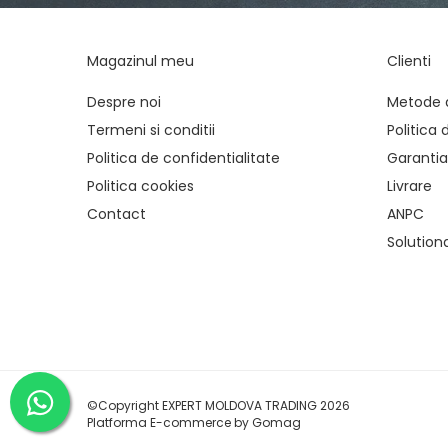
Mandrină cu 3 fălci din otel
Mandrină cu 4 fălci din fontă
Magazinul meu
Clienti
Mandrină cu 4 fălci din otel
Seturi de unelte pentru strungarie
Despre noi
Metode 
Standuri pentru strunguri
Termeni si conditii
Politica 
Instrumente de prindere
Politica de confidentialitate
Garantia
Dispozitive de prindere pentru
Politica cookies
Livrare
unelte
Contact
ANPC
Elemente de prindere mecanică
Solutionar
Fălci pentru PHV / VHV
Menghine
Mese rotative / mese inclinabile /
Etape XY
Papusa mobila / con de centrare
Instrumente de masurare
Afisaj digital
©Copyright EXPERT MOLDOVA TRADING 2026
Platforma E-commerce by Gomag
Bloc ecartament, masurare și
testare