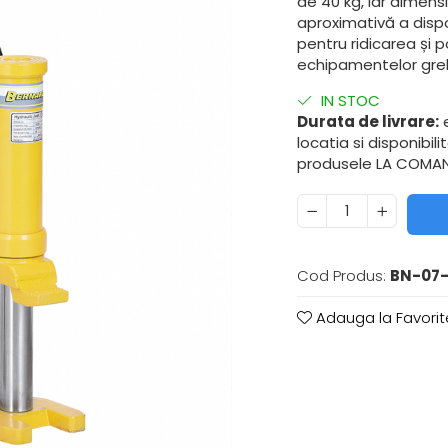
de 40 kg, iar dimens
aproximativă a dispo
pentru ridicarea și p
echipamentelor grele 
IN STOC
Durata de livrare:
e
locatia si disponibil
produsele LA COMAND
Cod Produs:
BN-07-
Adauga la Favorit