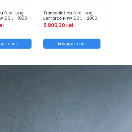
u furci lungi
Transpalet cu furci lungi
Transpale
 2,0 L - 1800
Bernardo PHW 2,0 L - 2000
Bernardo 
ei
5.906,30 Lei
9.183,17
a in cos
Adauga in cos
Ad