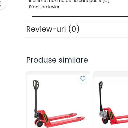
Inaltime maxima de ridicare pas 3 (C)
Masini de ascutit burghie
Efect de levier
Masini de lustruit
Masini de polizat bavuri cu perii
Review-uri
(0)
Masini de rectificat plan
Masini de rectificat plan
Masini de rectificat rotund
Masini de satinat
Masini de slefuit combinate
Produse similare
Masini de slefuit cu banda
Masini de slefuit cu disc
Masini de slefuit cu mediu umed
si uscat
Masini de slefuit cutite de gravat
Masini de tesit
Masini pentru slefuit tevi
Masini universale de ascutit
Polizoare de banc