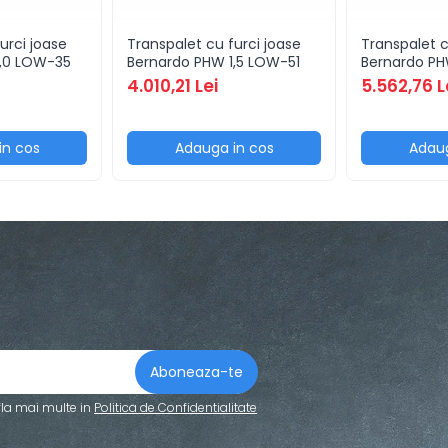
urci joase
Transpalet cu furci joase
Transpalet c
1,0 LOW-35
Bernardo PHW 1,5 LOW-51
Bernardo PHW
4.010,21 Lei
5.562,76 L
in cos
Adauga in cos
Adaug
fla mai multe in
Politica de Confidentialitate