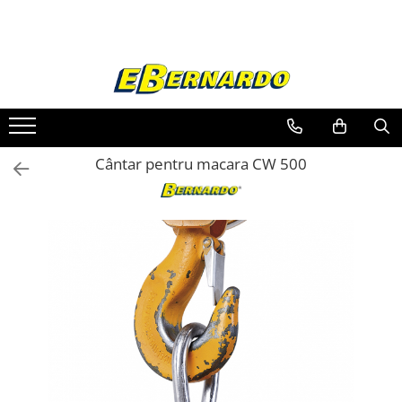
Toate Produsele
Prelucrare metal
Fierastraie pentru metal
Ferastraie mobile pentru metal
Cântar pentru macara CW 500
Fierastraie prelucrare metal
Ferastraie orizontale pentru metal
Ferastraie circulare pentru metal
Dispozitive de sudare pentru panze
panglica
Ferastraie automate cu banda si
doua coloane
Ferastraie metal cu banda si taiere
dubla semiautomate
Ferastraie prelucrare metal cu
banda si taiere dubla