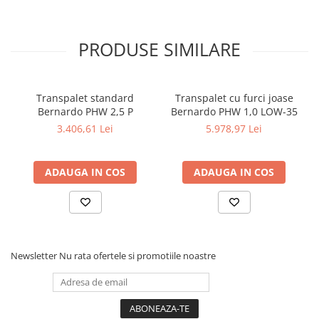
Masini pneumatice de filetat
Masini electrice de filetat
PRODUSE SIMILARE
Exhaustor pentru aschii metal
Masini de gaurit cu talpa
magnetica
Transpalet standard
Transpalet cu furci joase
Instalatii de spalare a pieselor
Bernardo PHW 2,5 P
Bernardo PHW 1,0 LOW-35
Accesorii prelucrare metal
3.406,61 Lei
5.978,97 Lei
Universale de strung si accesorii
pentru strunguri
ADAUGA IN COS
ADAUGA IN COS
Falci pentru 3 bacuri PS3/ PO3
Falci pentru 4 bacuri PS4/ PO4
Flanșă
Fălcile pentru 3-bacuri DK11
Newsletter
Nu rata ofertele si promotiile noastre
Fălcile pentru 4-bacuri DK12
Mandrine independente
Mandrină cu 3 fălci din fontă
Mandrină cu 3 fălci din otel