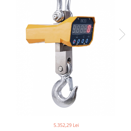
Ferastraie verticale
Strunguri pentru metal
Strunguri CNC
Strunguri cu cutie de viteze
Strunguri cu surub de ghidare
Strunguri de precizie
Strunguri metal cu freza
Strunguri universale
Strunguri universale cu afisaj
digital
Strunguri universale cu viteza
variabila
Masini de gaurit
Masini de gaurit - Vario - cu masa
si coloana
Masini de gaurit cu angrenaj, masa
si coloana
5.352,29 Lei
Masini de gaurit cu coloana