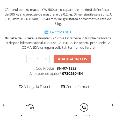
Masini de gaurit cu coloana si cap
de actionare
Cântarul pentru macara CW 500 are o capacitate maximă de încărcare
de 500 kg și o precizie de măsurare de 0,2 kg. Dimensiunile sale sunt: A
Masini de gaurit cu coloana si
- 315 mm, B - 430 mm, C - 540 mm, iar greutatea aproximativă este de
curea de distributie
5 kg.
Masini de gaurit cu masa
LA COMANDA
Masini de gaurit cu stand si
Durata de livrare:
estimativ 3 - 12 zile lucratoare in functie de locatia
coloana
si disponibilitatea stocului IASI sau AUSTRIA, iar pentru produsele LA
Masini de gaurit radiale
COMANDA va rugam solicitati termen de livrare
Masini de gaurit si frezat
ADAUGA IN COS
Masini de gaurit cu freza
Masini de frezat universale
Cod Produs:
BN-07-1323
Centre de prelucrare verticale CNC
Ai nevoie de ajutor?
0730260454
Masini de frezat cu batiu
Adauga la Favorite
Cere informatii
Masini de frezat multifunctionale
Masini de frezat universale SERVO
Masini de frezat verticale
Masini de slefuit metal
Masini de ascutit burghie