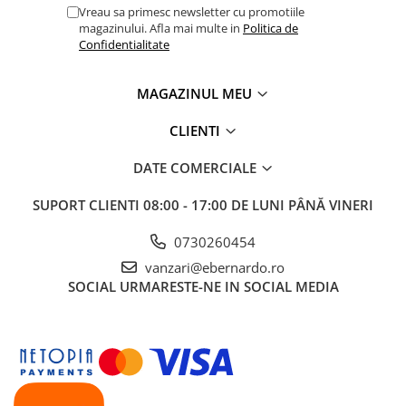
Vreau sa primesc newsletter cu promotiile
Mandrină cu 4 fălci din fontă
magazinului. Afla mai multe in
Politica de
Mandrină cu 4 fălci din otel
Confidentialitate
Seturi de unelte pentru strungarie
Standuri pentru strunguri
MAGAZINUL MEU
Instrumente de prindere
CLIENTI
Dispozitive de prindere pentru
unelte
DATE COMERCIALE
Elemente de prindere mecanică
Fălci pentru PHV / VHV
SUPORT CLIENTI
08:00 - 17:00 DE LUNI PÂNĂ VINERI
Menghine
0730260454
Mese rotative / mese inclinabile /
vanzari@ebernardo.ro
Etape XY
SOCIAL
URMARESTE-NE IN SOCIAL MEDIA
Papusa mobila / con de centrare
Instrumente de masurare
Afisaj digital
Bloc ecartament, masurare și
testare