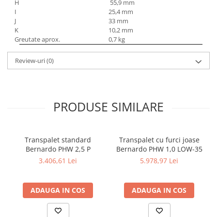
Masini electrice de filetat
H
55,9 mm
Lame de ferastrau cu varf din
I
25,4 mm
Exhaustor pentru aschii metal
carbura
J
33 mm
Masini de gaurit cu talpa
K
10,2 mm
Lame de ferăstrău cu acoperire
Greutate aprox.
0,7 kg
magnetica
TiN
Instalatii de spalare a pieselor
Panze de taiere cu banda verticala
Review-uri
(0)
Panze de taiere metal pentru
ferastraie
Roti de lustruit
PRODUSE SIMILARE
Standuri pentru ferăstraie cu
bandă
Standuri pentru mașini de găurit și
Transpalet standard
Transpalet cu furci joase
frezat
Bernardo PHW 2,5 P
Bernardo PHW 1,0 LOW-35
3.406,61 Lei
5.978,97 Lei
Standuri pentru mașini de șlefuit
Standuri pentru strunguri metal
ADAUGA IN COS
ADAUGA IN COS
Unelte striere