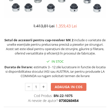
Ferastraie verticale
Strunguri pentru metal
Strunguri CNC
Strunguri cu cutie de viteze
1.413,81 Lei
1.359,43 Lei
Strunguri cu surub de ghidare
Strunguri de precizie
Setul de accesorii pentru cap-revolver MK 2
include o varietate de
Strunguri metal cu freza
unelte esențiale pentru prelucrarea precisă a pieselor pe strunguri.
Strunguri universale
Acest set este ideal pentru operațiuni de strunjire, găurire și filetare,
Strunguri universale cu afisaj
oferind versatilitate și eficiență în procesul de fabricație.
digital
IN STOC
Strunguri universale cu viteza
Durata de livrare:
estimativ 3 - 12 zile lucratoare in functie de locatia
variabila
si disponibilitatea stocului IASI sau AUSTRIA, iar pentru produsele LA
Masini de gaurit
COMANDA va rugam solicitati termen de livrare
Masini de gaurit - Vario - cu masa
ADAUGA IN COS
si coloana
Masini de gaurit cu angrenaj, masa
Cod Produs:
BN-22-1075
si coloana
Ai nevoie de ajutor?
0730260454
Masini de gaurit cu coloana