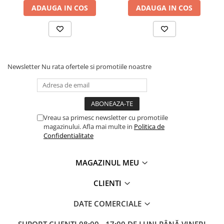
Masini pneumatice de filetat
ADAUGA IN COS
ADAUGA IN COS
Masini electrice de filetat
Exhaustor pentru aschii metal
Masini de gaurit cu talpa
magnetica
Newsletter
Nu rata ofertele si promotiile noastre
Instalatii de spalare a pieselor
Accesorii prelucrare metal
Universale de strung si accesorii
pentru strunguri
Vreau sa primesc newsletter cu promotiile
magazinului. Afla mai multe in
Politica de
Falci pentru 3 bacuri PS3/ PO3
Confidentialitate
Falci pentru 4 bacuri PS4/ PO4
Flanșă
MAGAZINUL MEU
Fălcile pentru 3-bacuri DK11
Fălcile pentru 4-bacuri DK12
CLIENTI
Mandrine independente
DATE COMERCIALE
Mandrină cu 3 fălci din fontă
Mandrină cu 3 fălci din otel