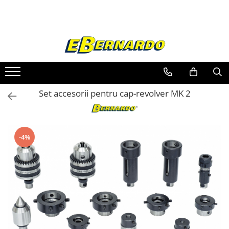
Toate Produsele
Prelucrare metal
Fierastraie pentru metal
Ferastraie mobile pentru metal
Set accesorii pentru cap-revolver MK 2
Fierastraie prelucrare metal
Ferastraie orizontale pentru metal
Ferastraie circulare pentru metal
Dispozitive de sudare pentru panze
-4%
panglica
Ferastraie automate cu banda si
doua coloane
Ferastraie metal cu banda si taiere
dubla semiautomate
Ferastraie prelucrare metal cu
banda si taiere dubla