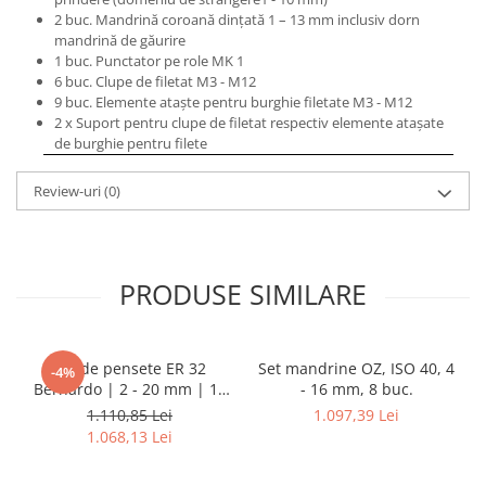
2 buc. Mandrină coroană dinţată 1 – 13 mm inclusiv dorn
Masini de lustruit
mandrină de găurire
Masini de polizat bavuri cu perii
1 buc. Punctator pe role MK 1
Masini de rectificat plan
6 buc. Clupe de filetat M3 - M12
9 buc. Elemente ataşte pentru burghie filetate M3 - M12
Masini de rectificat plan
2 x Suport pentru clupe de filetat respectiv elemente ataşate
Masini de rectificat rotund
de burghie pentru filete
Masini de satinat
Review-uri
(0)
Masini de slefuit combinate
Masini de slefuit cu banda
Masini de slefuit cu disc
Masini de slefuit cu mediu umed si
PRODUSE SIMILARE
uscat
Masini de slefuit cutite de gravat
Masini de tesit
Set de pensete ER 32
Set mandrine OZ, ISO 40, 4
-4%
Masini pentru slefuit tevi
Bernardo | 2 - 20 mm | 18
- 16 mm, 8 buc.
piese
Masini universale de ascutit
1.110,85 Lei
1.097,39 Lei
1.068,13 Lei
Polizoare de banc
Masini de filetat