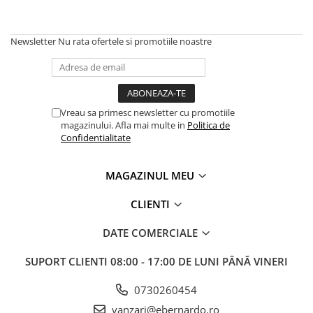
Ferastraie verticale
Strunguri pentru metal
Newsletter
Nu rata ofertele si promotiile noastre
Strunguri CNC
Strunguri cu cutie de viteze
Strunguri cu surub de ghidare
Strunguri de precizie
Vreau sa primesc newsletter cu promotiile
Strunguri metal cu freza
magazinului. Afla mai multe in
Politica de
Strunguri universale
Confidentialitate
Strunguri universale cu afisaj
digital
MAGAZINUL MEU
Strunguri universale cu viteza
variabila
CLIENTI
Masini de gaurit
DATE COMERCIALE
Masini de gaurit - Vario - cu masa
si coloana
SUPORT CLIENTI
08:00 - 17:00 DE LUNI PÂNĂ VINERI
Masini de gaurit cu angrenaj, masa
si coloana
0730260454
Masini de gaurit cu coloana
vanzari@ebernardo.ro