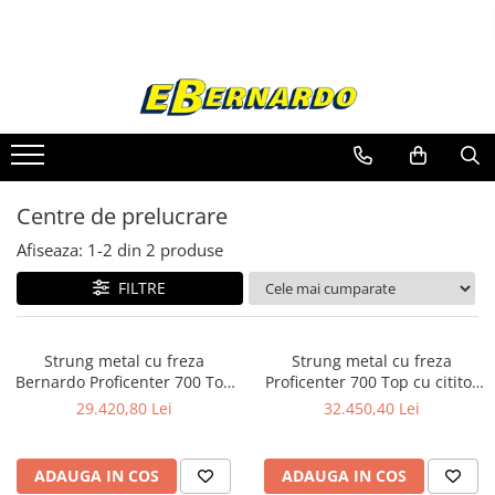
Toate Produsele
Prelucrare metal
Fierastraie pentru metal
Ferastraie mobile pentru metal
Centre de prelucrare
Fierastraie prelucrare metal
Ferastraie orizontale pentru metal
Afiseaza:
1-
2
din
2
produse
Ferastraie circulare pentru metal
FILTRE
Dispozitive de sudare pentru panze
panglica
Ferastraie automate cu banda si
Strung metal cu freza
Strung metal cu freza
doua coloane
Bernardo Proficenter 700 Top
Proficenter 700 Top cu cititor
Ferastraie metal cu banda si taiere
| Prelucrare metal
digital pe 2 axe
29.420,80 Lei
32.450,40 Lei
dubla semiautomate
Ferastraie prelucrare metal cu
banda si taiere dubla
ADAUGA IN COS
ADAUGA IN COS