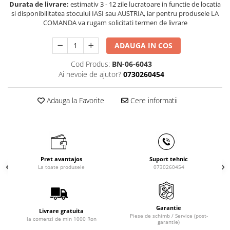
Durata de livrare:
estimativ 3 - 12 zile lucratoare in functie de locatia
Masini de gaurit cu coloana si cap
si disponibilitatea stocului IASI sau AUSTRIA, iar pentru produsele LA
de actionare
COMANDA va rugam solicitati termen de livrare
Masini de gaurit cu coloana si
curea de distributie
ADAUGA IN COS
Masini de gaurit cu masa
Cod Produs:
BN-06-6043
Masini de gaurit cu stand si
Ai nevoie de ajutor?
0730260454
coloana
Masini de gaurit radiale
Adauga la Favorite
Cere informatii
Masini de gaurit si frezat
Masini de gaurit cu freza
Masini de frezat universale
Centre de prelucrare verticale CNC
Masini de frezat cu batiu
Pret avantajos
Suport tehnic
La toate produsele
0730260454
Masini de frezat multifunctionale
Masini de frezat universale SERVO
Masini de frezat verticale
Garantie
Livrare gratuita
Masini de slefuit metal
Piese de schimb / Service (post-
la comenzi de min 1000 Ron
garantie)
Masini de ascutit burghie