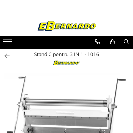
Toate Produsele
Prelucrare metal
Fierastraie pentru metal
Ferastraie mobile pentru metal
Stand C pentru 3 IN 1 - 1016
Fierastraie prelucrare metal
Ferastraie orizontale pentru metal
Ferastraie circulare pentru metal
Dispozitive de sudare pentru panze
panglica
Ferastraie automate cu banda si
doua coloane
Ferastraie metal cu banda si taiere
dubla semiautomate
Ferastraie prelucrare metal cu
banda si taiere dubla