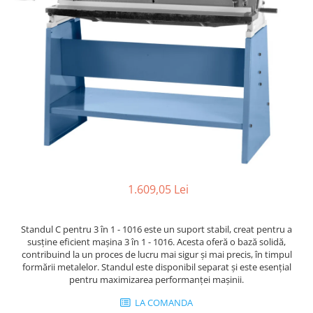
Ferastraie verticale
Strunguri pentru metal
Strunguri CNC
Strunguri cu cutie de viteze
Strunguri cu surub de ghidare
Strunguri de precizie
Strunguri metal cu freza
Strunguri universale
Strunguri universale cu afisaj
digital
Strunguri universale cu viteza
1.609,05 Lei
variabila
Masini de gaurit
Standul C pentru 3 în 1 - 1016 este un suport stabil, creat pentru a
Masini de gaurit - Vario - cu masa
susține eficient mașina 3 în 1 - 1016. Acesta oferă o bază solidă,
si coloana
contribuind la un proces de lucru mai sigur și mai precis, în timpul
formării metalelor. Standul este disponibil separat și este esențial
Masini de gaurit cu angrenaj, masa
pentru maximizarea performanței mașinii.
si coloana
Masini de gaurit cu coloana
LA COMANDA