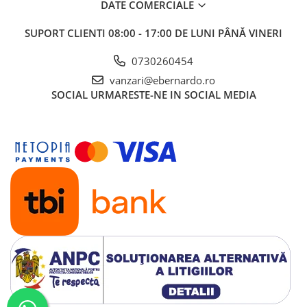
DATE COMERCIALE
Mandrină cu 4 fălci din fontă
Mandrină cu 4 fălci din otel
SUPORT CLIENTI
08:00 - 17:00 DE LUNI PÂNĂ VINERI
Seturi de unelte pentru strungarie
0730260454
Standuri pentru strunguri
vanzari@ebernardo.ro
Instrumente de prindere
SOCIAL
URMARESTE-NE IN SOCIAL MEDIA
Dispozitive de prindere pentru
unelte
Elemente de prindere mecanică
Fălci pentru PHV / VHV
Menghine
Mese rotative / mese inclinabile /
Etape XY
Papusa mobila / con de centrare
Instrumente de masurare
Afisaj digital
Bloc ecartament, masurare și
testare