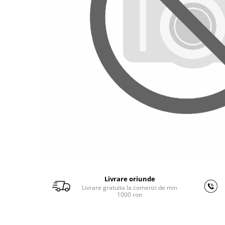
Ferastraie verticale
Strunguri pentru metal
Strunguri CNC
Strunguri cu cutie de viteze
Strunguri cu surub de ghidare
Strunguri de precizie
Strunguri metal cu freza
Strunguri universale
Strunguri universale cu afisaj
digital
Strunguri universale cu viteza
variabila
Masini de gaurit
Masini de gaurit - Vario - cu masa
Livrare oriunde
si coloana
Livrare gratuita la comenzi de min
Masini de gaurit cu angrenaj, masa
1000 ron
si coloana
Masini de gaurit cu coloana