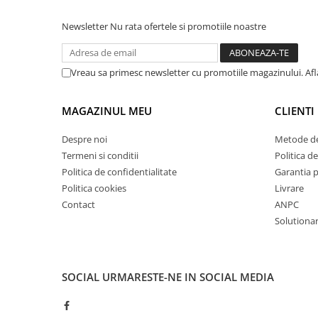
Masini de lustruit
Newsletter
Nu rata ofertele si promotiile noastre
Masini de polizat bavuri cu perii
Masini de rectificat plan
Masini de rectificat plan
Vreau sa primesc newsletter cu promotiile magazinului. Af
Masini de rectificat rotund
Masini de satinat
MAGAZINUL MEU
CLIENTI
Masini de slefuit combinate
Despre noi
Metode de
Masini de slefuit cu banda
Termeni si conditii
Politica de
Masini de slefuit cu disc
Politica de confidentialitate
Garantia 
Masini de slefuit cu mediu umed si
Politica cookies
Livrare
uscat
Contact
ANPC
Masini de slefuit cutite de gravat
Solutionare
Masini de tesit
Masini pentru slefuit tevi
Masini universale de ascutit
SOCIAL
URMARESTE-NE IN SOCIAL MEDIA
Polizoare de banc
Masini de filetat