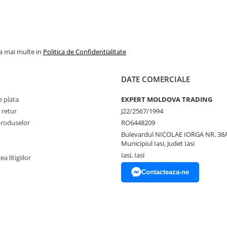
la mai multe in
Politica de Confidentialitate
DATE COMERCIALE
 plata
EXPERT MOLDOVA TRADING
 retur
J22/2567/1994
produselor
RO6448209
Bulevardul NICOLAE IORGA NR. 38A
Municipiul Iasi, Judet Iasi
Iasi, Iasi
a litigiilor
Contacteaza-ne