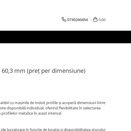
0730260454
0,00
1 - 60,3 mm (preț per dimensiune)
atibil cu mașinile de îndoit profile și acoperă dimensiuni între
e disponibilă individual, oferind flexibilitate în selectarea
profilelor metalice în acest interval.
zile lucratoare in functie de locatia si disponibilitatea stocului