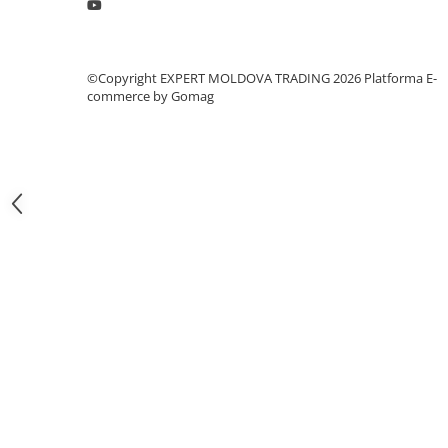
Masini pneumatice de filetat
Masini electrice de filetat
Exhaustor pentru aschii metal
©Copyright EXPERT MOLDOVA TRADING 2026
Platforma E-
commerce by Gomag
Masini de gaurit cu talpa
magnetica
Instalatii de spalare a pieselor
Accesorii prelucrare metal
Universale de strung si accesorii
pentru strunguri
Falci pentru 3 bacuri PS3/ PO3
Falci pentru 4 bacuri PS4/ PO4
Flanșă
Fălcile pentru 3-bacuri DK11
Fălcile pentru 4-bacuri DK12
Mandrine independente
Mandrină cu 3 fălci din fontă
Mandrină cu 3 fălci din otel