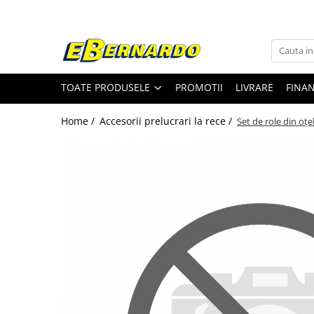
Toate Produsele
Prelucrare metal
TOATE PRODUSELE
PROMOTII
LIVRARE
FINA
Fierastraie pentru metal
Ferastraie mobile pentru metal
Home /
Accesorii prelucrari la rece /
Set de role din oț
Fierastraie prelucrare metal
Ferastraie orizontale pentru metal
Ferastraie circulare pentru metal
Dispozitive de sudare pentru panze
panglica
Ferastraie automate cu banda si
doua coloane
Ferastraie metal cu banda si taiere
dubla semiautomate
Ferastraie prelucrare metal cu
banda si taiere dubla