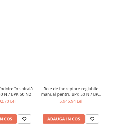
îndoire în spirală
Role de îndreptare reglabile
Dispozitiv 
0 N / BPK 50 N2
manual pentru BPK 50 N / BPK
pentru BP
50 N2
2,70 Lei
5.945,94 Lei
11
N COS
ADAUGA IN COS
ADAUG