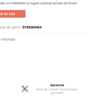
sele LA COMANDA va rugam solicitati termen de livrare
A IN COS
voie de ajutor?
0730260454
informatii
Garantie
Piese de schimb / Service (post-
garantie)