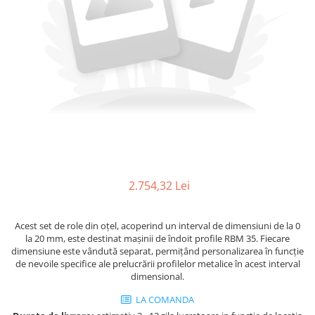
Ferastraie verticale
Strunguri pentru metal
Strunguri CNC
Strunguri cu cutie de viteze
Strunguri cu surub de ghidare
Strunguri de precizie
Strunguri metal cu freza
Strunguri universale
Strunguri universale cu afisaj
digital
2.754,32 Lei
Strunguri universale cu viteza
variabila
Masini de gaurit
Acest set de role din oțel, acoperind un interval de dimensiuni de la 0
la 20 mm, este destinat mașinii de îndoit profile RBM 35. Fiecare
Masini de gaurit - Vario - cu masa
dimensiune este vândută separat, permițând personalizarea în funcție
si coloana
de nevoile specifice ale prelucrării profilelor metalice în acest interval
Masini de gaurit cu angrenaj, masa
dimensional.
si coloana
LA COMANDA
Masini de gaurit cu coloana