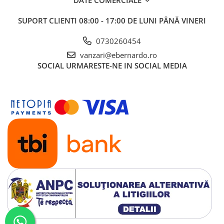
DATE COMERCIALE
Mandrină cu 4 fălci din fontă
SUPORT CLIENTI
08:00 - 17:00 DE LUNI PÂNĂ VINERI
Mandrină cu 4 fălci din otel
Seturi de unelte pentru strungarie
0730260454
Standuri pentru strunguri
vanzari@ebernardo.ro
Instrumente de prindere
SOCIAL
URMARESTE-NE IN SOCIAL MEDIA
Dispozitive de prindere pentru
unelte
Elemente de prindere mecanică
Fălci pentru PHV / VHV
Menghine
Mese rotative / mese inclinabile /
Etape XY
Papusa mobila / con de centrare
Instrumente de masurare
Afisaj digital
Bloc ecartament, masurare și
testare