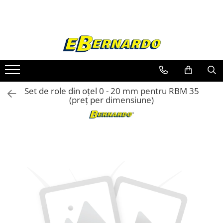
Toate Produsele
Prelucrare metal
Fierastraie pentru metal
Ferastraie mobile pentru metal
Set de role din oțel 0 - 20 mm pentru RBM 35
Fierastraie prelucrare metal
(preț per dimensiune)
Ferastraie orizontale pentru metal
Ferastraie circulare pentru metal
Dispozitive de sudare pentru panze
panglica
Ferastraie automate cu banda si
doua coloane
Ferastraie metal cu banda si taiere
dubla semiautomate
Ferastraie prelucrare metal cu
banda si taiere dubla