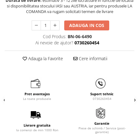
Durata de livrare:
estimativ 3 - 12 zile lucratoare in functie de locatia
Masini de gaurit cu coloana si cap
si disponibilitatea stocului IASI sau AUSTRIA, iar pentru produsele LA
de actionare
COMANDA va rugam solicitati termen de livrare
Masini de gaurit cu coloana si
curea de distributie
ADAUGA IN COS
Masini de gaurit cu masa
Cod Produs:
BN-06-6490
Masini de gaurit cu stand si
Ai nevoie de ajutor?
0730260454
coloana
Masini de gaurit radiale
Adauga la Favorite
Cere informatii
Masini de gaurit si frezat
Masini de gaurit cu freza
Masini de frezat universale
Centre de prelucrare verticale CNC
Pret avantajos
Suport tehnic
Masini de frezat cu batiu
La toate produsele
0730260454
Masini de frezat multifunctionale
Masini de frezat universale SERVO
Masini de frezat verticale
Garantie
Livrare gratuita
Masini de slefuit metal
Piese de schimb / Service (post-
la comenzi de min 1000 Ron
garantie)
Masini de ascutit burghie