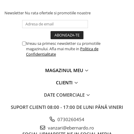
Masini electrice de filetat
Lame de ferastrau cu varf din
Exhaustor pentru aschii metal
carbura
Newsletter
Nu rata ofertele si promotiile noastre
Masini de gaurit cu talpa
Lame de ferăstrău cu acoperire
magnetica
TiN
Instalatii de spalare a pieselor
Panze de taiere cu banda verticala
Vreau sa primesc newsletter cu promotiile
Panze de taiere metal pentru
magazinului. Afla mai multe in
Politica de
ferastraie
Confidentialitate
Roti de lustruit
Standuri pentru ferăstraie cu
MAGAZINUL MEU
bandă
CLIENTI
Standuri pentru mașini de găurit și
frezat
DATE COMERCIALE
Standuri pentru mașini de șlefuit
SUPORT CLIENTI
08:00 - 17:00 DE LUNI PÂNĂ VINERI
Standuri pentru strunguri metal
Unelte striere
0730260454
vanzari@ebernardo.ro
SOCIAL
URMARESTE-NE IN SOCIAL MEDIA