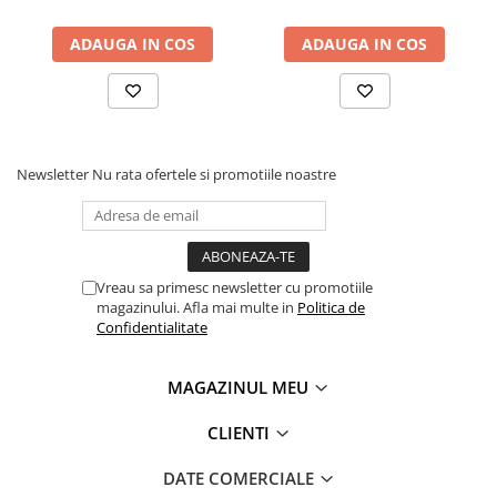
Masini pneumatice de filetat
ADAUGA IN COS
ADAUGA IN COS
Masini electrice de filetat
Exhaustor pentru aschii metal
Masini de gaurit cu talpa
magnetica
Instalatii de spalare a pieselor
Newsletter
Nu rata ofertele si promotiile noastre
Accesorii prelucrare metal
Universale de strung si accesorii
pentru strunguri
Falci pentru 3 bacuri PS3/ PO3
Vreau sa primesc newsletter cu promotiile
magazinului. Afla mai multe in
Politica de
Falci pentru 4 bacuri PS4/ PO4
Confidentialitate
Flanșă
Fălcile pentru 3-bacuri DK11
MAGAZINUL MEU
Fălcile pentru 4-bacuri DK12
Mandrine independente
CLIENTI
Mandrină cu 3 fălci din fontă
DATE COMERCIALE
Mandrină cu 3 fălci din otel