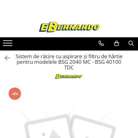
Toate Produsele
Prelucrare metal
Fierastraie pentru metal
Ferastraie mobile pentru metal
Sistem de răcire cu aspirare și filtru de hârtie
Fierastraie prelucrare metal
pentru modelele BSG 2040 MC - BSG 40100
TDC
Ferastraie orizontale pentru metal
Ferastraie circulare pentru metal
Dispozitive de sudare pentru panze
panglica
-4%
Ferastraie automate cu banda si
doua coloane
Ferastraie metal cu banda si taiere
dubla semiautomate
Ferastraie prelucrare metal cu
banda si taiere dubla