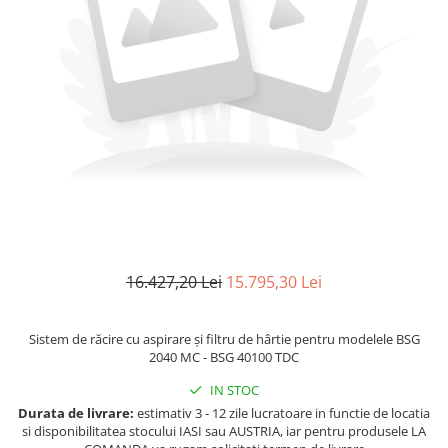
Ferastraie verticale
Strunguri pentru metal
Strunguri CNC
Strunguri cu cutie de viteze
Strunguri cu surub de ghidare
Strunguri de precizie
Strunguri metal cu freza
Strunguri universale
Strunguri universale cu afisaj
digital
Strunguri universale cu viteza
16.427,20 Lei
15.795,30 Lei
variabila
Masini de gaurit
Sistem de răcire cu aspirare și filtru de hârtie pentru modelele BSG
Masini de gaurit - Vario - cu masa
2040 MC - BSG 40100 TDC
si coloana
Masini de gaurit cu angrenaj, masa
IN STOC
si coloana
Durata de livrare:
estimativ 3 - 12 zile lucratoare in functie de locatia
si disponibilitatea stocului IASI sau AUSTRIA, iar pentru produsele LA
Masini de gaurit cu coloana