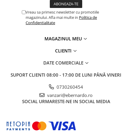
Masini electrice de filetat
Lame de ferastrau cu varf din
Exhaustor pentru aschii metal
carbura
Vreau sa primesc newsletter cu promotiile
magazinului. Afla mai multe in
Politica de
Masini de gaurit cu talpa
Lame de ferăstrău cu acoperire
Confidentialitate
magnetica
TiN
Instalatii de spalare a pieselor
Panze de taiere cu banda verticala
MAGAZINUL MEU
Panze de taiere metal pentru
ferastraie
CLIENTI
Roti de lustruit
DATE COMERCIALE
Standuri pentru ferăstraie cu
bandă
SUPORT CLIENTI
08:00 - 17:00 DE LUNI PÂNĂ VINERI
Standuri pentru mașini de găurit și
0730260454
frezat
vanzari@ebernardo.ro
Standuri pentru mașini de șlefuit
SOCIAL
URMARESTE-NE IN SOCIAL MEDIA
Standuri pentru strunguri metal
Unelte striere