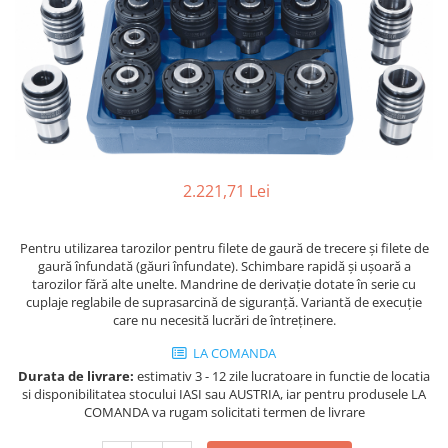
Ferastraie verticale
Strunguri pentru metal
Strunguri CNC
Strunguri cu cutie de viteze
Strunguri cu surub de ghidare
Strunguri de precizie
Strunguri metal cu freza
2.221,71 Lei
Strunguri universale
Strunguri universale cu afisaj
digital
Pentru utilizarea tarozilor pentru filete de gaură de trecere şi filete de
Strunguri universale cu viteza
gaură înfundată (găuri înfundate). Schimbare rapidă şi uşoară a
variabila
tarozilor fără alte unelte. Mandrine de derivaţie dotate în serie cu
cuplaje reglabile de suprasarcină de siguranţă. Variantă de execuţie
Masini de gaurit
care nu necesită lucrări de întreţinere.
Masini de gaurit - Vario - cu masa
LA COMANDA
si coloana
Durata de livrare:
estimativ 3 - 12 zile lucratoare in functie de locatia
Masini de gaurit cu angrenaj, masa
si disponibilitatea stocului IASI sau AUSTRIA, iar pentru produsele LA
si coloana
COMANDA va rugam solicitati termen de livrare
Masini de gaurit cu coloana