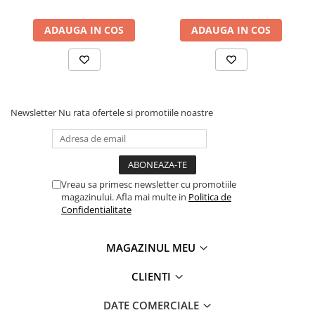
Masini pneumatice de filetat
Masini electrice de filetat
ADAUGA IN COS
ADAUGA IN COS
Exhaustor pentru aschii metal
Masini de gaurit cu talpa
magnetica
Instalatii de spalare a pieselor
Newsletter
Nu rata ofertele si promotiile noastre
Accesorii prelucrare metal
Universale de strung si accesorii
pentru strunguri
Falci pentru 3 bacuri PS3/ PO3
Vreau sa primesc newsletter cu promotiile
magazinului. Afla mai multe in
Politica de
Falci pentru 4 bacuri PS4/ PO4
Confidentialitate
Flanșă
Fălcile pentru 3-bacuri DK11
MAGAZINUL MEU
Fălcile pentru 4-bacuri DK12
Mandrine independente
CLIENTI
Mandrină cu 3 fălci din fontă
DATE COMERCIALE
Mandrină cu 3 fălci din otel