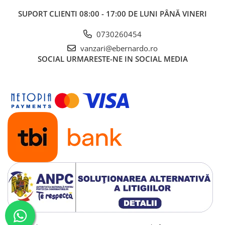
Mandrină cu 4 fălci din fontă
SUPORT CLIENTI
08:00 - 17:00 DE LUNI PÂNĂ VINERI
Mandrină cu 4 fălci din otel
0730260454
Seturi de unelte pentru strungarie
Standuri pentru strunguri
vanzari@ebernardo.ro
SOCIAL
URMARESTE-NE IN SOCIAL MEDIA
Instrumente de prindere
Dispozitive de prindere pentru
unelte
Elemente de prindere mecanică
Fălci pentru PHV / VHV
Menghine
Mese rotative / mese inclinabile /
Etape XY
Papusa mobila / con de centrare
Instrumente de masurare
Afisaj digital
Bloc ecartament, masurare și
testare