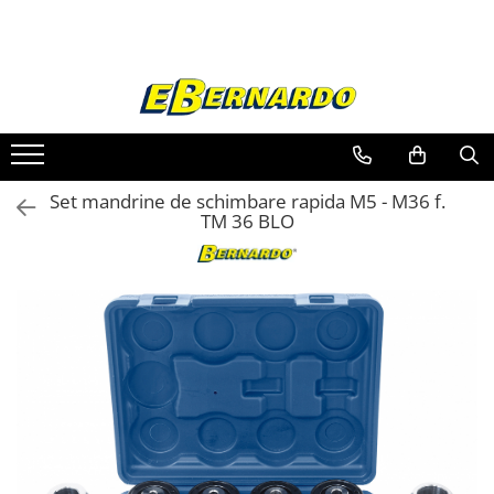
Toate Produsele
Prelucrare metal
Fierastraie pentru metal
Ferastraie mobile pentru metal
Set mandrine de schimbare rapida M5 - M36 f.
Fierastraie prelucrare metal
TM 36 BLO
Ferastraie orizontale pentru metal
Ferastraie circulare pentru metal
Dispozitive de sudare pentru panze
panglica
Ferastraie automate cu banda si
doua coloane
Ferastraie metal cu banda si taiere
dubla semiautomate
Ferastraie prelucrare metal cu
banda si taiere dubla