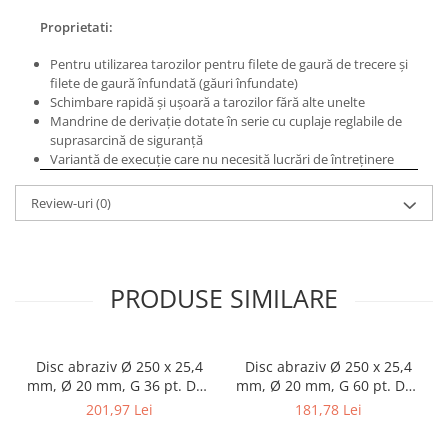
Masini de lustruit
Proprietati:
Masini de polizat bavuri cu perii
Pentru utilizarea tarozilor pentru filete de gaură de trecere şi
Masini de rectificat plan
filete de gaură înfundată (găuri înfundate)
Masini de rectificat plan
Schimbare rapidă şi uşoară a tarozilor fără alte unelte
Mandrine de derivaţie dotate în serie cu cuplaje reglabile de
Masini de rectificat rotund
suprasarcină de siguranţă
Masini de satinat
Variantă de execuţie care nu necesită lucrări de întreţinere
Masini de slefuit combinate
Review-uri
(0)
Masini de slefuit cu banda
Masini de slefuit cu disc
Masini de slefuit cu mediu umed si
uscat
PRODUSE SIMILARE
Masini de slefuit cutite de gravat
Masini de tesit
Masini pentru slefuit tevi
Disc abraziv Ø 250 x 25,4
Disc abraziv Ø 250 x 25,4
Masini universale de ascutit
mm, Ø 20 mm, G 36 pt. DSA
mm, Ø 20 mm, G 60 pt. DSA
250
250
Polizoare de banc
201,97 Lei
181,78 Lei
Masini de filetat