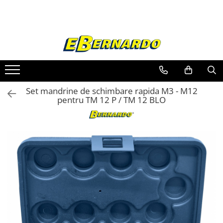
Toate Produsele
Prelucrare metal
Fierastraie pentru metal
Ferastraie mobile pentru metal
Set mandrine de schimbare rapida M3 - M12
Fierastraie prelucrare metal
pentru TM 12 P / TM 12 BLO
Ferastraie orizontale pentru metal
Ferastraie circulare pentru metal
Dispozitive de sudare pentru panze
panglica
Ferastraie automate cu banda si
doua coloane
Ferastraie metal cu banda si taiere
dubla semiautomate
Ferastraie prelucrare metal cu
banda si taiere dubla