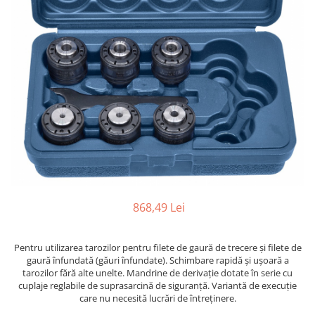
Ferastraie verticale
Strunguri pentru metal
Strunguri CNC
Strunguri cu cutie de viteze
Strunguri cu surub de ghidare
Strunguri de precizie
Strunguri metal cu freza
Strunguri universale
Strunguri universale cu afisaj
digital
Strunguri universale cu viteza
variabila
868,49 Lei
Masini de gaurit
Masini de gaurit - Vario - cu masa
Pentru utilizarea tarozilor pentru filete de gaură de trecere şi filete de
si coloana
gaură înfundată (găuri înfundate). Schimbare rapidă şi uşoară a
Masini de gaurit cu angrenaj, masa
tarozilor fără alte unelte. Mandrine de derivaţie dotate în serie cu
si coloana
cuplaje reglabile de suprasarcină de siguranţă. Variantă de execuţie
care nu necesită lucrări de întreţinere.
Masini de gaurit cu coloana