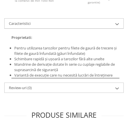
la comenzi de min 1000 Ron
garantie)
Masini de lustruit
Masini de polizat bavuri cu perii
Masini de rectificat plan
Caracteristici
Masini de rectificat plan
Masini de rectificat rotund
Proprietati:
Masini de satinat
Pentru utilizarea tarozilor pentru filete de gaură de trecere şi
Masini de slefuit combinate
filete de gaură înfundată (găuri înfundate)
Masini de slefuit cu banda
Schimbare rapidă şi uşoară a tarozilor fără alte unelte
Mandrine de derivaţie dotate în serie cu cuplaje reglabile de
Masini de slefuit cu disc
suprasarcină de siguranţă
Masini de slefuit cu mediu umed si
Variantă de execuţie care nu necesită lucrări de întreţinere
uscat
Masini de slefuit cutite de gravat
Review-uri
(0)
Masini de tesit
Masini pentru slefuit tevi
Masini universale de ascutit
PRODUSE SIMILARE
Polizoare de banc
Masini de filetat