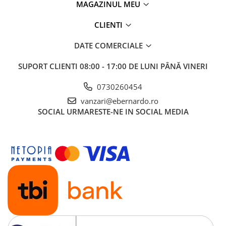
MAGAZINUL MEU
Mandrină cu 4 fălci din fontă
Mandrină cu 4 fălci din otel
CLIENTI
Seturi de unelte pentru strungarie
DATE COMERCIALE
Standuri pentru strunguri
Instrumente de prindere
SUPORT CLIENTI
08:00 - 17:00 DE LUNI PÂNĂ VINERI
Dispozitive de prindere pentru
0730260454
unelte
Elemente de prindere mecanică
vanzari@ebernardo.ro
SOCIAL
URMARESTE-NE IN SOCIAL MEDIA
Fălci pentru PHV / VHV
Menghine
Mese rotative / mese inclinabile /
Etape XY
Papusa mobila / con de centrare
Instrumente de masurare
Afisaj digital
Bloc ecartament, masurare și
testare