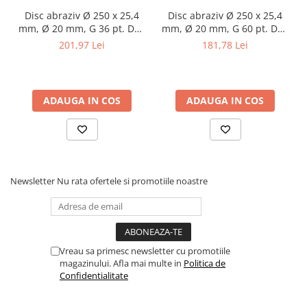
Masini pneumatice de filetat
Disc abraziv Ø 250 x 25,4
Disc abraziv Ø 250 x 25,4
Masini electrice de filetat
mm, Ø 20 mm, G 36 pt. DSA
mm, Ø 20 mm, G 60 pt. DSA
250
250
201,97 Lei
181,78 Lei
Exhaustor pentru aschii metal
Masini de gaurit cu talpa
magnetica
ADAUGA IN COS
ADAUGA IN COS
Instalatii de spalare a pieselor
Accesorii prelucrare metal
Universale de strung si accesorii
pentru strunguri
Falci pentru 3 bacuri PS3/ PO3
Newsletter
Nu rata ofertele si promotiile noastre
Falci pentru 4 bacuri PS4/ PO4
Flanșă
Fălcile pentru 3-bacuri DK11
Fălcile pentru 4-bacuri DK12
Vreau sa primesc newsletter cu promotiile
magazinului. Afla mai multe in
Politica de
Mandrine independente
Confidentialitate
Mandrină cu 3 fălci din fontă
Mandrină cu 3 fălci din otel