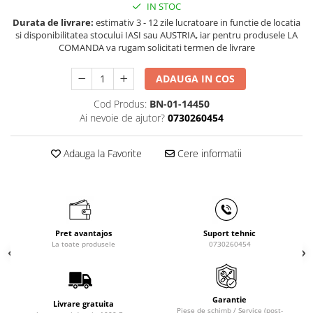
IN STOC
Masini de gaurit cu coloana si cap
de actionare
Durata de livrare:
estimativ 3 - 12 zile lucratoare in functie de locatia
si disponibilitatea stocului IASI sau AUSTRIA, iar pentru produsele LA
Masini de gaurit cu coloana si
COMANDA va rugam solicitati termen de livrare
curea de distributie
Masini de gaurit cu masa
ADAUGA IN COS
Masini de gaurit cu stand si
coloana
Cod Produs:
BN-01-14450
Ai nevoie de ajutor?
0730260454
Masini de gaurit radiale
Masini de gaurit si frezat
Adauga la Favorite
Cere informatii
Masini de gaurit cu freza
Masini de frezat universale
Centre de prelucrare verticale CNC
Masini de frezat cu batiu
Masini de frezat multifunctionale
Pret avantajos
Suport tehnic
La toate produsele
0730260454
Masini de frezat universale SERVO
Masini de frezat verticale
Masini de slefuit metal
Garantie
Livrare gratuita
Masini de ascutit burghie
Piese de schimb / Service (post-