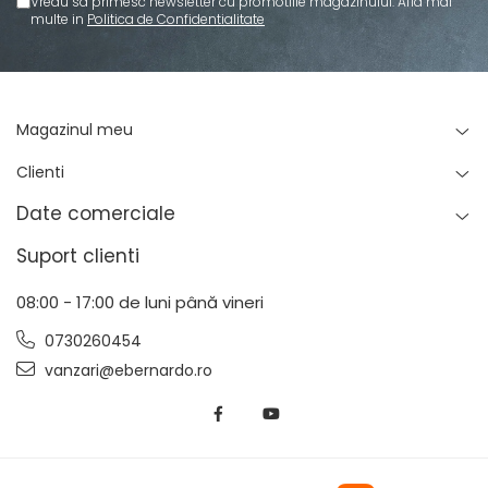
Vreau sa primesc newsletter cu promotiile magazinului. Afla mai
Standuri pentru strunguri metal
multe in
Politica de Confidentialitate
Unelte striere
Magazinul meu
Clienti
Date comerciale
Suport clienti
08:00 - 17:00 de luni până vineri
0730260454
vanzari@ebernardo.ro