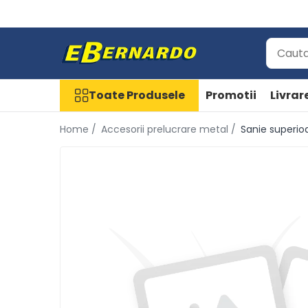
Toate Produsele
Prelucrare metal
Fierastraie pentru metal
Toate Produsele
Promotii
Livrar
Ferastraie mobile pentru metal
Home /
Accesorii prelucrare metal /
Sanie superio
Fierastraie prelucrare metal
Ferastraie orizontale pentru metal
Ferastraie circulare pentru metal
Dispozitive de sudare pentru
panze panglica
Ferastraie automate cu banda si
doua coloane
Ferastraie metal cu banda si
taiere dubla semiautomate
Ferastraie prelucrare metal cu
banda si taiere dubla