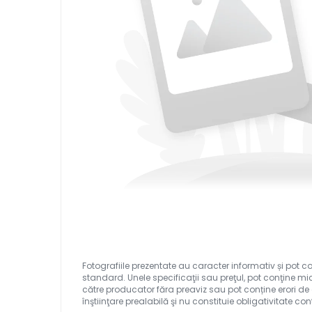
Ferastraie verticale
Strunguri pentru metal
Strunguri CNC
Strunguri cu cutie de viteze
Strunguri cu surub de ghidare
Strunguri de precizie
Strunguri metal cu freza
Strunguri universale
Strunguri universale cu afisaj
digital
Strunguri universale cu viteza
variabila
Masini de gaurit
Masini de gaurit - Vario - cu masa
si coloana
Masini de gaurit cu angrenaj,
masa si coloana
Masini de gaurit cu coloana