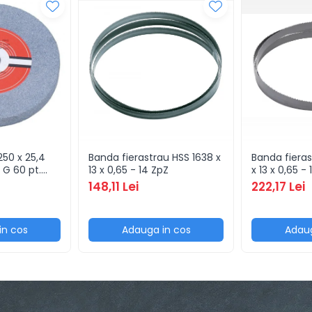
250 x 25,4
Banda fierastrau HSS 1638 x
Banda fieras
G 60 pt.
13 x 0,65 - 14 ZpZ
x 13 x 0,65 -
148,11 Lei
222,17 Lei
in cos
Adauga in cos
Adaug