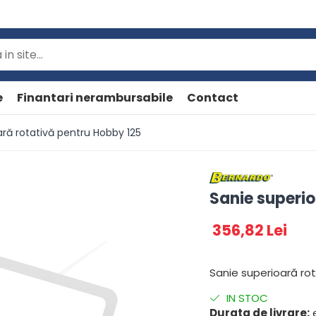
e
Finantari nerambursabile
Contact
ară rotativă pentru Hobby 125
Sanie superi
356,82 Lei
Sanie superioară ro
IN STOC
Durata de livrare:
e