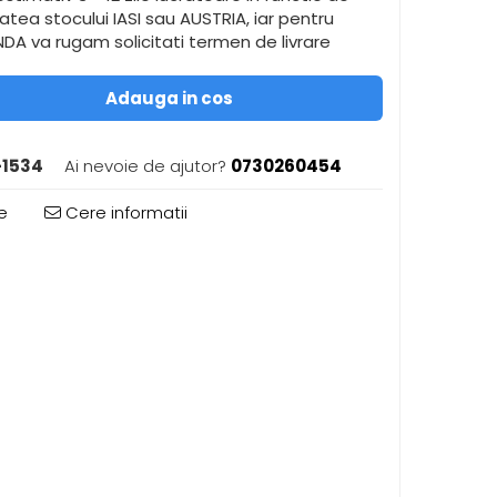
itatea stocului IASI sau AUSTRIA, iar pentru
A va rugam solicitati termen de livrare
Adauga in cos
-1534
Ai nevoie de ajutor?
0730260454
e
Cere informatii