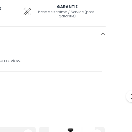
GARANTIE
S
Piese de schimb / Service (post-
garantie)
un review.