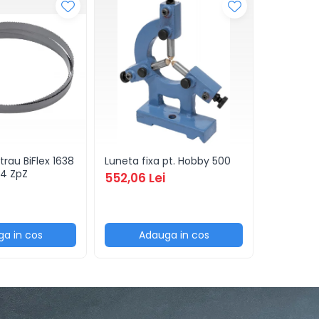
trau BiFlex 1638
Luneta fixa pt. Hobby 500
Falci ext
 14 ZpZ
DK11-250
552,06 Lei
626,12 L
a in cos
Adauga in cos
Ad