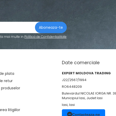
fla mai multe in
Politica de Confidentialitate
Date comerciale
EXPERT MOLDOVA TRADING
de plata
J22/2567/1994
de retur
RO6448209
 produselor
Bulevardul NICOLAE IORGA NR. 3
Municipiul Iasi, Judet Iasi
Iasi, Iasi
ea litigiilor
Contacteaza-ne