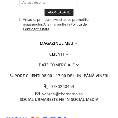
Masini pneumatice de filetat
Masini electrice de filetat
Exhaustor pentru aschii metal
Vreau sa primesc newsletter cu promotiile
magazinului. Afla mai multe in
Politica de
Masini de gaurit cu talpa
Confidentialitate
magnetica
Instalatii de spalare a pieselor
MAGAZINUL MEU
Accesorii prelucrare metal
CLIENTI
Universale de strung si accesorii
pentru strunguri
DATE COMERCIALE
Falci pentru 3 bacuri PS3/ PO3
Falci pentru 4 bacuri PS4/ PO4
SUPORT CLIENTI
08:00 - 17:00 DE LUNI PÂNĂ VINERI
Flanșă
0730260454
Fălcile pentru 3-bacuri DK11
vanzari@ebernardo.ro
Fălcile pentru 4-bacuri DK12
SOCIAL
URMARESTE-NE IN SOCIAL MEDIA
Mandrine independente
Mandrină cu 3 fălci din fontă
Mandrină cu 3 fălci din otel