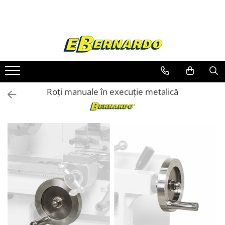
Toate Produsele
Prelucrare metal
Fierastraie pentru metal
Ferastraie mobile pentru metal
Roți manuale în execuție metalică
Fierastraie prelucrare metal
Ferastraie orizontale pentru metal
Ferastraie circulare pentru metal
Dispozitive de sudare pentru panze
panglica
Ferastraie automate cu banda si
doua coloane
Ferastraie metal cu banda si taiere
dubla semiautomate
Ferastraie prelucrare metal cu
banda si taiere dubla