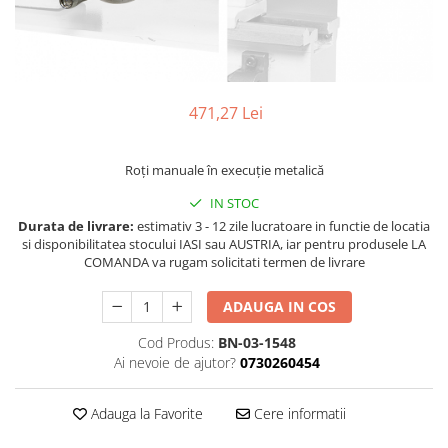
Ferastraie verticale
Strunguri pentru metal
Strunguri CNC
Strunguri cu cutie de viteze
471,27 Lei
Strunguri cu surub de ghidare
Strunguri de precizie
Strunguri metal cu freza
Roți manuale în execuție metalică
Strunguri universale
IN STOC
Strunguri universale cu afisaj
Durata de livrare:
estimativ 3 - 12 zile lucratoare in functie de locatia
digital
si disponibilitatea stocului IASI sau AUSTRIA, iar pentru produsele LA
COMANDA va rugam solicitati termen de livrare
Strunguri universale cu viteza
variabila
ADAUGA IN COS
Masini de gaurit
Masini de gaurit - Vario - cu masa
Cod Produs:
BN-03-1548
si coloana
Ai nevoie de ajutor?
0730260454
Masini de gaurit cu angrenaj, masa
si coloana
Adauga la Favorite
Cere informatii
Masini de gaurit cu coloana