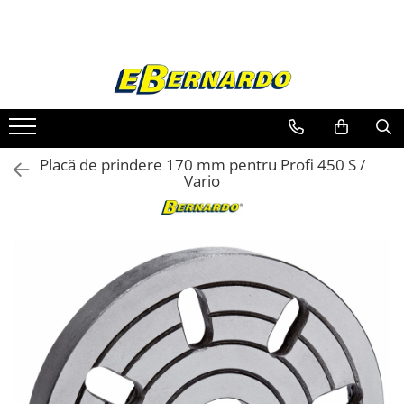
Toate Produsele
Prelucrare metal
Fierastraie pentru metal
Ferastraie mobile pentru metal
Placă de prindere 170 mm pentru Profi 450 S /
Fierastraie prelucrare metal
Vario
Ferastraie orizontale pentru metal
Ferastraie circulare pentru metal
Dispozitive de sudare pentru panze
panglica
Ferastraie automate cu banda si
doua coloane
Ferastraie metal cu banda si taiere
dubla semiautomate
Ferastraie prelucrare metal cu
banda si taiere dubla