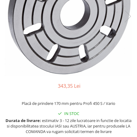
Ferastraie verticale
Strunguri pentru metal
Strunguri CNC
Strunguri cu cutie de viteze
Strunguri cu surub de ghidare
Strunguri de precizie
Strunguri metal cu freza
Strunguri universale
Strunguri universale cu afisaj
digital
Strunguri universale cu viteza
343,35 Lei
variabila
Masini de gaurit
Placă de prindere 170 mm pentru Profi 450 S / Vario
Masini de gaurit - Vario - cu masa
si coloana
IN STOC
Masini de gaurit cu angrenaj, masa
Durata de livrare:
estimativ 3 - 12 zile lucratoare in functie de locatia
si coloana
si disponibilitatea stocului IASI sau AUSTRIA, iar pentru produsele LA
COMANDA va rugam solicitati termen de livrare
Masini de gaurit cu coloana