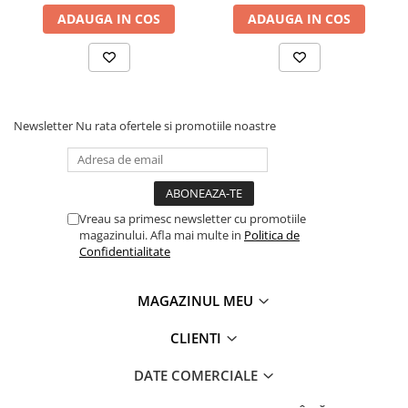
Masini pneumatice de filetat
ADAUGA IN COS
ADAUGA IN COS
Masini electrice de filetat
Exhaustor pentru aschii metal
Masini de gaurit cu talpa
magnetica
Newsletter
Nu rata ofertele si promotiile noastre
Instalatii de spalare a pieselor
Accesorii prelucrare metal
Universale de strung si accesorii
pentru strunguri
Vreau sa primesc newsletter cu promotiile
Falci pentru 3 bacuri PS3/ PO3
magazinului. Afla mai multe in
Politica de
Confidentialitate
Falci pentru 4 bacuri PS4/ PO4
Flanșă
MAGAZINUL MEU
Fălcile pentru 3-bacuri DK11
Fălcile pentru 4-bacuri DK12
CLIENTI
Mandrine independente
DATE COMERCIALE
Mandrină cu 3 fălci din fontă
Mandrină cu 3 fălci din otel