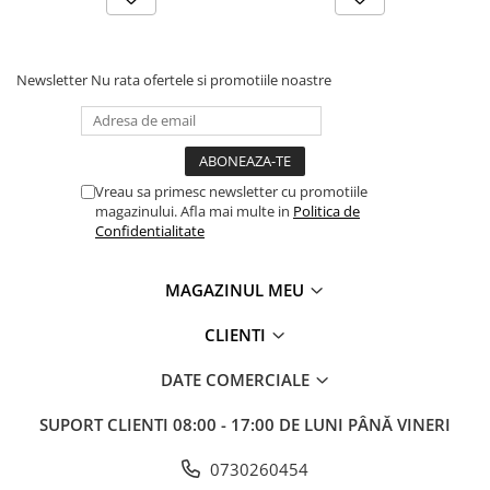
Masini electrice de filetat
Lame de ferastrau cu varf din
Exhaustor pentru aschii metal
carbura
Masini de gaurit cu talpa
Lame de ferăstrău cu acoperire
Newsletter
Nu rata ofertele si promotiile noastre
magnetica
TiN
Instalatii de spalare a pieselor
Panze de taiere cu banda verticala
Panze de taiere metal pentru
ferastraie
Vreau sa primesc newsletter cu promotiile
magazinului. Afla mai multe in
Politica de
Roti de lustruit
Confidentialitate
Standuri pentru ferăstraie cu
bandă
MAGAZINUL MEU
Standuri pentru mașini de găurit și
frezat
CLIENTI
Standuri pentru mașini de șlefuit
DATE COMERCIALE
Standuri pentru strunguri metal
SUPORT CLIENTI
08:00 - 17:00 DE LUNI PÂNĂ VINERI
Unelte striere
0730260454