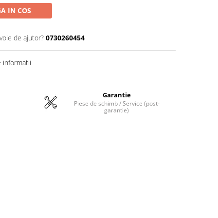
A IN COS
voie de ajutor?
0730260454
informatii
Garantie
Piese de schimb / Service (post-
garantie)