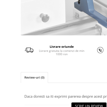
Ferastraie verticale
Strunguri pentru metal
Strunguri CNC
Strunguri cu cutie de viteze
Strunguri cu surub de ghidare
Strunguri de precizie
Strunguri metal cu freza
Strunguri universale
Livrare oriunde
Livrare gratuita la comenzi de min
Strunguri universale cu afisaj
1000 ron
digital
Strunguri universale cu viteza
variabila
Masini de gaurit
Review-uri
(0)
Masini de gaurit - Vario - cu masa
si coloana
Masini de gaurit cu angrenaj, masa
Daca doresti sa iti exprimi parerea despre acest 
si coloana
Masini de gaurit cu coloana
SCRIE UN REVIEW