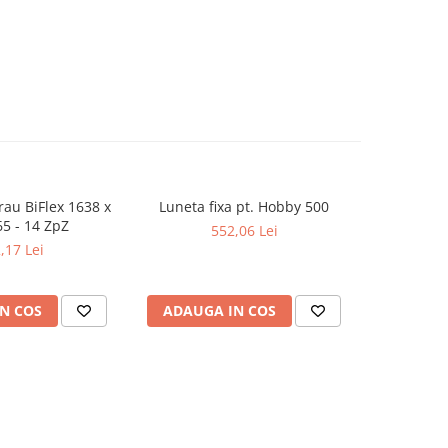
rau BiFlex 1638 x
Luneta fixa pt. Hobby 500
Falci ext
65 - 14 ZpZ
552,06 Lei
,17 Lei
N COS
ADAUGA IN COS
ADAUG