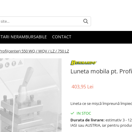
NTARI NERAMBURSABILE
CONTACT
Profi(center) 550 WQ / WQV / LZ / 750 LZ
Luneta mobila pt. Prof
403,95 Lei
Lineta ce se mişcă împreună împiedi
IN STOC
Durata de livrare:
estimativ 3 - 12 
IASI sau AUSTRIA, iar pentru produ