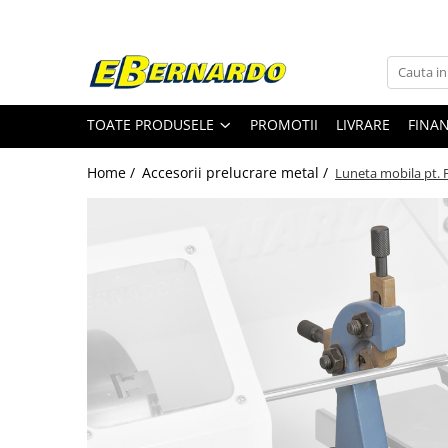
Toate Produsele
Prelucrare metal
TOATE PRODUSELE
PROMOTII
LIVRARE
FINA
Fierastraie pentru metal
Ferastraie mobile pentru metal
Home /
Accesorii prelucrare metal /
Luneta mobila pt. 
Fierastraie prelucrare metal
Ferastraie orizontale pentru metal
Ferastraie circulare pentru metal
Dispozitive de sudare pentru panze
panglica
Ferastraie automate cu banda si
doua coloane
Ferastraie metal cu banda si taiere
dubla semiautomate
Ferastraie prelucrare metal cu
banda si taiere dubla