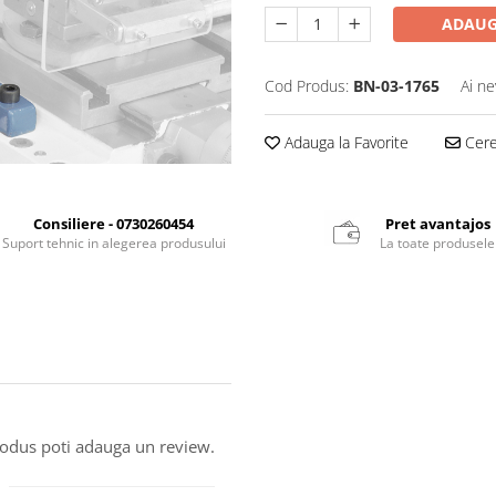
ADAUG
Cod Produs:
BN-03-1765
Ai ne
Adauga la Favorite
Cere 
Consiliere - 0730260454
Pret avantajos
Suport tehnic in alegerea produsului
La toate produsele
produs poti adauga un review.