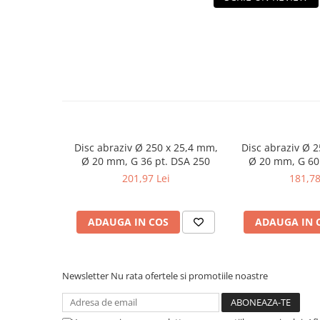
Masini de gaurit cu coloana si cap
de actionare
Masini de gaurit cu coloana si
curea de distributie
Masini de gaurit cu masa
Masini de gaurit cu stand si
coloana
Masini de gaurit radiale
Masini de gaurit si frezat
Disc abraziv Ø 250 x 25,4 mm,
Disc abraziv Ø 
Ø 20 mm, G 36 pt. DSA 250
Ø 20 mm, G 60
Masini de gaurit cu freza
201,97 Lei
181,78
Masini de frezat universale
Centre de prelucrare verticale CNC
Masini de frezat cu batiu
ADAUGA IN COS
ADAUGA IN 
Masini de frezat multifunctionale
Masini de frezat universale SERVO
Newsletter
Nu rata ofertele si promotiile noastre
Masini de frezat verticale
Masini de slefuit metal
Masini de ascutit burghie