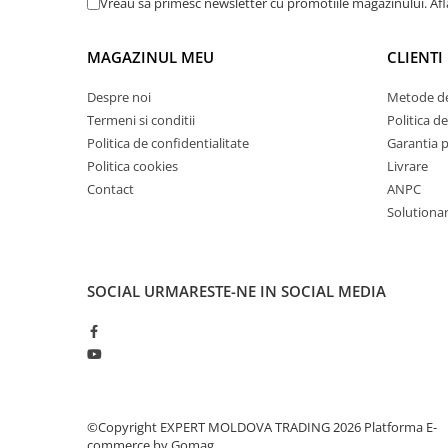
Vreau sa primesc newsletter cu promotiile magazinului. Af
Masini de lustruit
Masini de polizat bavuri cu perii
MAGAZINUL MEU
CLIENTI
Masini de rectificat plan
Despre noi
Metode de
Masini de rectificat plan
Termeni si conditii
Politica de
Masini de rectificat rotund
Politica de confidentialitate
Garantia 
Masini de satinat
Politica cookies
Livrare
Masini de slefuit combinate
Contact
ANPC
Masini de slefuit cu banda
Solutionare
Masini de slefuit cu disc
Masini de slefuit cu mediu umed si
uscat
SOCIAL
URMARESTE-NE IN SOCIAL MEDIA
Masini de slefuit cutite de gravat
Masini de tesit
Masini pentru slefuit tevi
Masini universale de ascutit
Polizoare de banc
©Copyright EXPERT MOLDOVA TRADING 2026
Platforma E-
Masini de filetat
commerce by Gomag