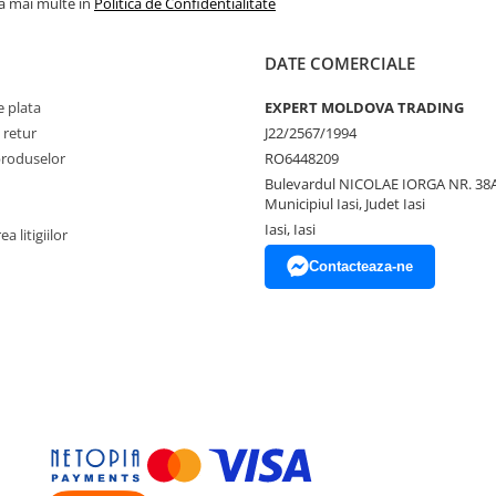
la mai multe in
Politica de Confidentialitate
DATE COMERCIALE
 plata
EXPERT MOLDOVA TRADING
 retur
J22/2567/1994
produselor
RO6448209
Bulevardul NICOLAE IORGA NR. 38A
Municipiul Iasi, Judet Iasi
Iasi, Iasi
a litigiilor
Contacteaza-ne