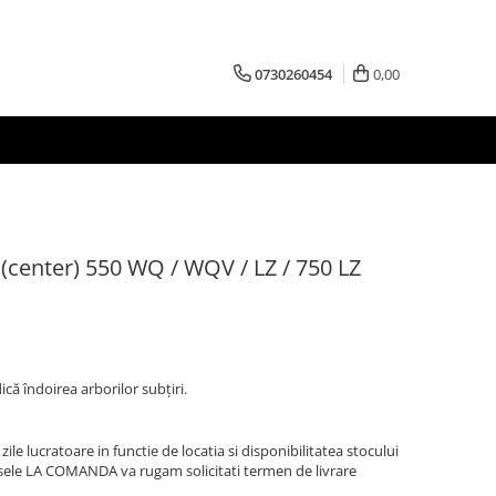
0730260454
0,00
i(center) 550 WQ / WQV / LZ / 750 LZ
că îndoirea arborilor subţiri.
zile lucratoare in functie de locatia si disponibilitatea stocului
sele LA COMANDA va rugam solicitati termen de livrare