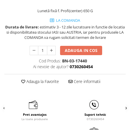
Masini de gaurit cu coloana si cap
de actionare
Lunetă fixă f. Profi(center) 650 G
Masini de gaurit cu coloana si
LA COMANDA
curea de distributie
Durata de livrare:
estimativ 3 - 12 zile lucratoare in functie de locatia
Masini de gaurit cu masa
si disponibilitatea stocului IASI sau AUSTRIA, iar pentru produsele LA
Masini de gaurit cu stand si
COMANDA va rugam solicitati termen de livrare
coloana
ADAUGA IN COS
Masini de gaurit radiale
Masini de gaurit si frezat
Cod Produs:
BN-03-17440
Ai nevoie de ajutor?
0730260454
Masini de gaurit cu freza
Masini de frezat universale
Adauga la Favorite
Cere informatii
Centre de prelucrare verticale CNC
Masini de frezat cu batiu
Masini de frezat multifunctionale
Masini de frezat universale SERVO
Masini de frezat verticale
Pret avantajos
Suport tehnic
La toate produsele
0730260454
Masini de slefuit metal
Masini de ascutit burghie