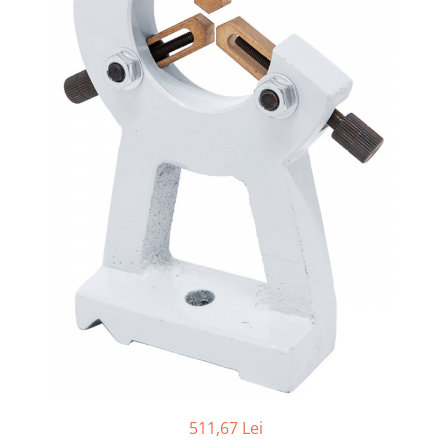
Ferastraie verticale
Strunguri pentru metal
Strunguri CNC
Strunguri cu cutie de viteze
Strunguri cu surub de ghidare
Strunguri de precizie
Strunguri metal cu freza
Strunguri universale
Strunguri universale cu afisaj
digital
Strunguri universale cu viteza
variabila
Masini de gaurit
Masini de gaurit - Vario - cu masa
si coloana
Masini de gaurit cu angrenaj, masa
si coloana
511,67 Lei
Masini de gaurit cu coloana