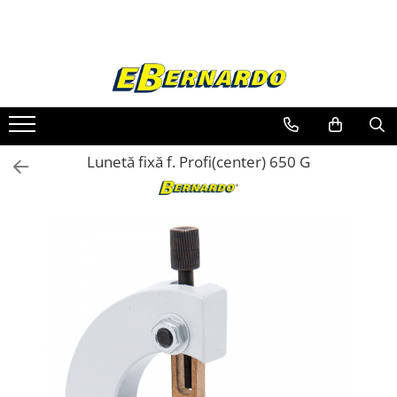
Toate Produsele
Prelucrare metal
Fierastraie pentru metal
Ferastraie mobile pentru metal
Lunetă fixă f. Profi(center) 650 G
Fierastraie prelucrare metal
Ferastraie orizontale pentru metal
Ferastraie circulare pentru metal
Dispozitive de sudare pentru panze
panglica
Ferastraie automate cu banda si
doua coloane
Ferastraie metal cu banda si taiere
dubla semiautomate
Ferastraie prelucrare metal cu
banda si taiere dubla