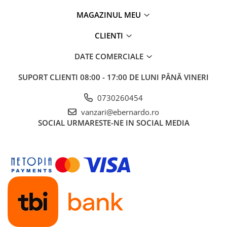
Mandrină cu 4 fălci din fontă
MAGAZINUL MEU
Mandrină cu 4 fălci din otel
Seturi de unelte pentru strungarie
CLIENTI
Standuri pentru strunguri
DATE COMERCIALE
Instrumente de prindere
SUPORT CLIENTI
08:00 - 17:00 DE LUNI PÂNĂ VINERI
Dispozitive de prindere pentru
unelte
0730260454
Elemente de prindere mecanică
vanzari@ebernardo.ro
Fălci pentru PHV / VHV
SOCIAL
URMARESTE-NE IN SOCIAL MEDIA
Menghine
Mese rotative / mese inclinabile /
Etape XY
Papusa mobila / con de centrare
Instrumente de masurare
Afisaj digital
Bloc ecartament, masurare și
testare