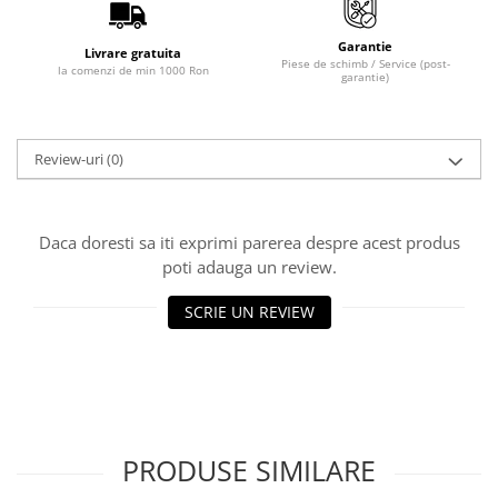
Masini de lustruit
Garantie
Masini de polizat bavuri cu perii
Livrare gratuita
Piese de schimb / Service (post-
la comenzi de min 1000 Ron
garantie)
Masini de rectificat plan
Masini de rectificat plan
Masini de rectificat rotund
Review-uri
(0)
Masini de satinat
Masini de slefuit combinate
Masini de slefuit cu banda
Daca doresti sa iti exprimi parerea despre acest produs
Masini de slefuit cu disc
poti adauga un review.
Masini de slefuit cu mediu umed si
uscat
SCRIE UN REVIEW
Masini de slefuit cutite de gravat
Masini de tesit
Masini pentru slefuit tevi
Masini universale de ascutit
Polizoare de banc
PRODUSE SIMILARE
Masini de filetat