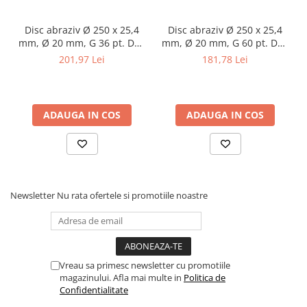
Masini pneumatice de filetat
Masini electrice de filetat
Disc abraziv Ø 250 x 25,4
Disc abraziv Ø 250 x 25,4
mm, Ø 20 mm, G 36 pt. DSA
mm, Ø 20 mm, G 60 pt. DSA
Exhaustor pentru aschii metal
250
250
201,97 Lei
181,78 Lei
Masini de gaurit cu talpa
magnetica
Instalatii de spalare a pieselor
ADAUGA IN COS
ADAUGA IN COS
Accesorii prelucrare metal
Universale de strung si accesorii
pentru strunguri
Falci pentru 3 bacuri PS3/ PO3
Falci pentru 4 bacuri PS4/ PO4
Newsletter
Nu rata ofertele si promotiile noastre
Flanșă
Fălcile pentru 3-bacuri DK11
Fălcile pentru 4-bacuri DK12
Mandrine independente
Vreau sa primesc newsletter cu promotiile
magazinului. Afla mai multe in
Politica de
Mandrină cu 3 fălci din fontă
Confidentialitate
Mandrină cu 3 fălci din otel