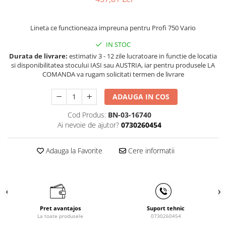
Masini de gaurit cu coloana si cap
de actionare
Lineta ce functioneaza impreuna pentru Profi 750 Vario
Masini de gaurit cu coloana si
curea de distributie
IN STOC
Masini de gaurit cu masa
Durata de livrare:
estimativ 3 - 12 zile lucratoare in functie de locatia
Masini de gaurit cu stand si
si disponibilitatea stocului IASI sau AUSTRIA, iar pentru produsele LA
COMANDA va rugam solicitati termen de livrare
coloana
Masini de gaurit radiale
ADAUGA IN COS
Masini de gaurit si frezat
Cod Produs:
BN-03-16740
Masini de gaurit cu freza
Ai nevoie de ajutor?
0730260454
Masini de frezat universale
Centre de prelucrare verticale CNC
Adauga la Favorite
Cere informatii
Masini de frezat cu batiu
Masini de frezat multifunctionale
Masini de frezat universale SERVO
Masini de frezat verticale
Masini de slefuit metal
Pret avantajos
Suport tehnic
La toate produsele
0730260454
Masini de ascutit burghie