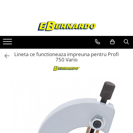
Toate Produsele
Prelucrare metal
Fierastraie pentru metal
Ferastraie mobile pentru metal
Lineta ce functioneaza impreuna pentru Profi
Fierastraie prelucrare metal
750 Vario
Ferastraie orizontale pentru metal
Ferastraie circulare pentru metal
Dispozitive de sudare pentru panze
panglica
Ferastraie automate cu banda si
doua coloane
Ferastraie metal cu banda si taiere
dubla semiautomate
Ferastraie prelucrare metal cu
banda si taiere dubla