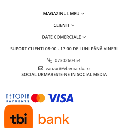
Mandrină cu 4 fălci din fontă
Mandrină cu 4 fălci din otel
MAGAZINUL MEU
Seturi de unelte pentru strungarie
CLIENTI
Standuri pentru strunguri
Instrumente de prindere
DATE COMERCIALE
Dispozitive de prindere pentru
SUPORT CLIENTI
08:00 - 17:00 DE LUNI PÂNĂ VINERI
unelte
Elemente de prindere mecanică
0730260454
Fălci pentru PHV / VHV
vanzari@ebernardo.ro
Menghine
SOCIAL
URMARESTE-NE IN SOCIAL MEDIA
Mese rotative / mese inclinabile /
Etape XY
Papusa mobila / con de centrare
Instrumente de masurare
Afisaj digital
Bloc ecartament, masurare și
testare