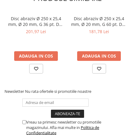
Masini pneumatice de filetat
Masini electrice de filetat
Disc abraziv Ø 250 x 25,4
Disc abraziv Ø 250 x 25,4
Exhaustor pentru aschii metal
mm, Ø 20 mm, G 36 pt. DSA
mm, Ø 20 mm, G 60 pt. DSA
Masini de gaurit cu talpa
250
250
201,97 Lei
181,78 Lei
magnetica
Instalatii de spalare a pieselor
Accesorii prelucrare metal
ADAUGA IN COS
ADAUGA IN COS
Universale de strung si accesorii
pentru strunguri
Falci pentru 3 bacuri PS3/ PO3
Falci pentru 4 bacuri PS4/ PO4
Newsletter
Nu rata ofertele si promotiile noastre
Flanșă
Fălcile pentru 3-bacuri DK11
Fălcile pentru 4-bacuri DK12
Mandrine independente
Vreau sa primesc newsletter cu promotiile
Mandrină cu 3 fălci din fontă
magazinului. Afla mai multe in
Politica de
Mandrină cu 3 fălci din otel
Confidentialitate