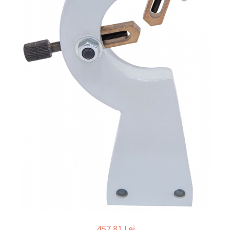
Ferastraie verticale
Strunguri pentru metal
Strunguri CNC
Strunguri cu cutie de viteze
Strunguri cu surub de ghidare
Strunguri de precizie
Strunguri metal cu freza
Strunguri universale
Strunguri universale cu afisaj
digital
Strunguri universale cu viteza
variabila
Masini de gaurit
Masini de gaurit - Vario - cu masa
si coloana
Masini de gaurit cu angrenaj, masa
si coloana
Masini de gaurit cu coloana
457,81 Lei