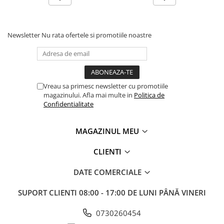
Masini electrice de filetat
Lame de ferastrau cu varf din
Exhaustor pentru aschii metal
carbura
Masini de gaurit cu talpa
Lame de ferăstrău cu acoperire
Newsletter
Nu rata ofertele si promotiile noastre
magnetica
TiN
Instalatii de spalare a pieselor
Panze de taiere cu banda verticala
Panze de taiere metal pentru
ferastraie
Vreau sa primesc newsletter cu promotiile
magazinului. Afla mai multe in
Politica de
Roti de lustruit
Confidentialitate
Standuri pentru ferăstraie cu
bandă
MAGAZINUL MEU
Standuri pentru mașini de găurit și
CLIENTI
frezat
Standuri pentru mașini de șlefuit
DATE COMERCIALE
Standuri pentru strunguri metal
SUPORT CLIENTI
08:00 - 17:00 DE LUNI PÂNĂ VINERI
Unelte striere
0730260454