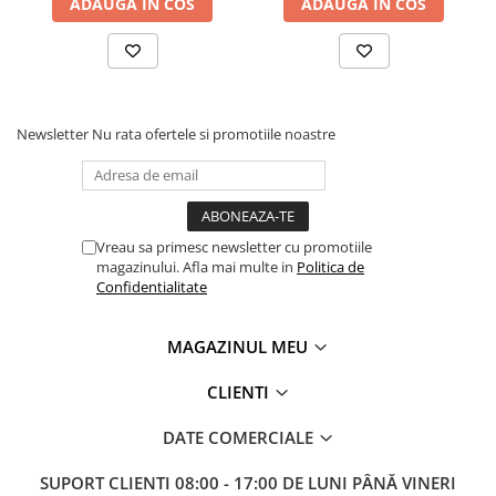
ADAUGA IN COS
ADAUGA IN COS
Masini electrice de filetat
Lame de ferastrau cu varf din
Exhaustor pentru aschii metal
carbura
Masini de gaurit cu talpa
Lame de ferăstrău cu acoperire
magnetica
TiN
Instalatii de spalare a pieselor
Panze de taiere cu banda verticala
Newsletter
Nu rata ofertele si promotiile noastre
Panze de taiere metal pentru
ferastraie
Roti de lustruit
Vreau sa primesc newsletter cu promotiile
Standuri pentru ferăstraie cu
magazinului. Afla mai multe in
Politica de
bandă
Confidentialitate
Standuri pentru mașini de găurit și
frezat
MAGAZINUL MEU
Standuri pentru mașini de șlefuit
CLIENTI
Standuri pentru strunguri metal
DATE COMERCIALE
Unelte striere
SUPORT CLIENTI
08:00 - 17:00 DE LUNI PÂNĂ VINERI