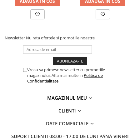
ADAUGA IN COS
ADAUGA IN COS
Masini electrice de filetat
Lame de ferastrau cu varf din
Exhaustor pentru aschii metal
carbura
Masini de gaurit cu talpa
Lame de ferăstrău cu acoperire
magnetica
TiN
Instalatii de spalare a pieselor
Panze de taiere cu banda verticala
Newsletter
Nu rata ofertele si promotiile noastre
Panze de taiere metal pentru
ferastraie
Roti de lustruit
Vreau sa primesc newsletter cu promotiile
Standuri pentru ferăstraie cu
magazinului. Afla mai multe in
Politica de
bandă
Confidentialitate
Standuri pentru mașini de găurit și
frezat
MAGAZINUL MEU
Standuri pentru mașini de șlefuit
CLIENTI
Standuri pentru strunguri metal
DATE COMERCIALE
Unelte striere
SUPORT CLIENTI
08:00 - 17:00 DE LUNI PÂNĂ VINERI