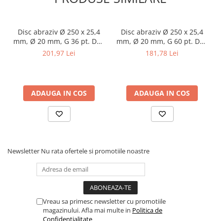
Masini electrice de filetat
Lame de ferastrau cu varf din
Exhaustor pentru aschii metal
carbura
Masini de gaurit cu talpa
Disc abraziv Ø 250 x 25,4
Disc abraziv Ø 250 x 25,4
Lame de ferăstrău cu acoperire
magnetica
mm, Ø 20 mm, G 36 pt. DSA
mm, Ø 20 mm, G 60 pt. DSA
TiN
250
250
201,97 Lei
181,78 Lei
Instalatii de spalare a pieselor
Panze de taiere cu banda verticala
Panze de taiere metal pentru
ferastraie
ADAUGA IN COS
ADAUGA IN COS
Roti de lustruit
Standuri pentru ferăstraie cu
bandă
Standuri pentru mașini de găurit și
frezat
Newsletter
Nu rata ofertele si promotiile noastre
Standuri pentru mașini de șlefuit
Standuri pentru strunguri metal
Unelte striere
Vreau sa primesc newsletter cu promotiile
magazinului. Afla mai multe in
Politica de
Confidentialitate