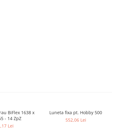
rau BiFlex 1638 x
Luneta fixa pt. Hobby 500
Falci ext
65 - 14 ZpZ
552,06 Lei
,17 Lei