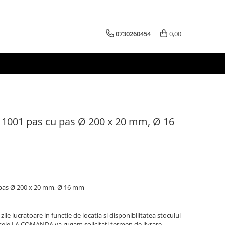
0730260454
0,00
S 1001 pas cu pas Ø 200 x 20 mm, Ø 16
u pas Ø 200 x 20 mm, Ø 16 mm
zile lucratoare in functie de locatia si disponibilitatea stocului
sele LA COMANDA va rugam solicitati termen de livrare