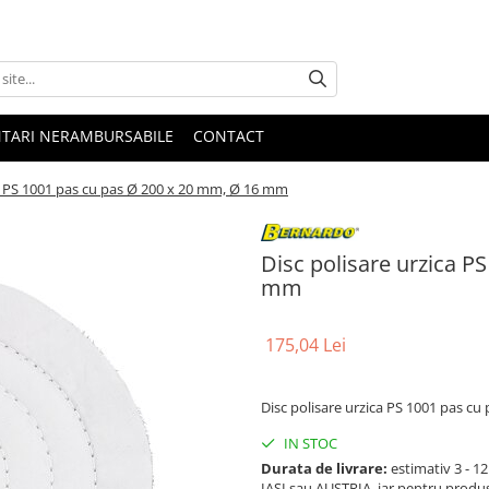
NTARI NERAMBURSABILE
CONTACT
ca PS 1001 pas cu pas Ø 200 x 20 mm, Ø 16 mm
Disc polisare urzica P
mm
175,04 Lei
Disc polisare urzica PS 1001 pas c
IN STOC
Durata de livrare:
estimativ 3 - 12 
IASI sau AUSTRIA, iar pentru produ