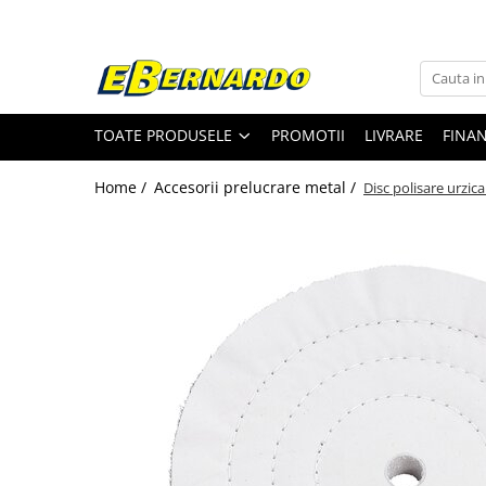
Toate Produsele
Prelucrare metal
TOATE PRODUSELE
PROMOTII
LIVRARE
FINA
Fierastraie pentru metal
Ferastraie mobile pentru metal
Home /
Accesorii prelucrare metal /
Disc polisare urzi
Fierastraie prelucrare metal
Ferastraie orizontale pentru metal
Ferastraie circulare pentru metal
Dispozitive de sudare pentru panze
panglica
Ferastraie automate cu banda si
doua coloane
Ferastraie metal cu banda si taiere
dubla semiautomate
Ferastraie prelucrare metal cu
banda si taiere dubla