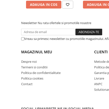
ADAUGA IN COS
ADAUGA IN 
Masini de lustruit
Masini de polizat bavuri cu perii
Masini de rectificat plan
Newsletter
Nu rata ofertele si promotiile noastre
Masini de rectificat plan
Masini de rectificat rotund
Masini de satinat
Vreau sa primesc newsletter cu promotiile magazinului. Af
Masini de slefuit combinate
Masini de slefuit cu banda
MAGAZINUL MEU
CLIENTI
Masini de slefuit cu disc
Despre noi
Metode de
Masini de slefuit cu mediu umed si
Termeni si conditii
Politica de
uscat
Politica de confidentialitate
Garantia 
Masini de slefuit cutite de gravat
Politica cookies
Livrare
Masini de tesit
Contact
ANPC
Masini pentru slefuit tevi
Solutionare
Masini universale de ascutit
Polizoare de banc
Masini de filetat
SOCIAL
URMARESTE-NE IN SOCIAL MEDIA