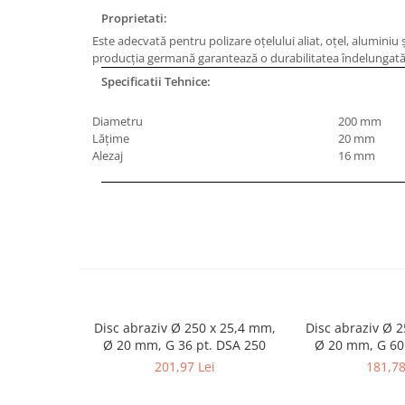
Masini de gaurit cu coloana si cap
Proprietati:
de actionare
Este adecvată pentru polizare oţelului aliat, oţel, aluminiu ş
Masini de gaurit cu coloana si
producţia germană garantează o durabilitatea îndelungată
curea de distributie
Specificatii Tehnice:
Masini de gaurit cu masa
Masini de gaurit cu stand si
Diametru
200 mm
coloana
Lăţime
20 mm
Alezaj
16 mm
Masini de gaurit radiale
Masini de gaurit si frezat
Masini de gaurit cu freza
Masini de frezat universale
Centre de prelucrare verticale CNC
Masini de frezat cu batiu
Masini de frezat multifunctionale
Masini de frezat universale SERVO
Disc abraziv Ø 250 x 25,4 mm,
Disc abraziv Ø 
Ø 20 mm, G 36 pt. DSA 250
Ø 20 mm, G 60
Masini de frezat verticale
201,97 Lei
181,78
Masini de slefuit metal
Masini de ascutit burghie