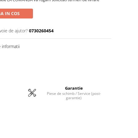
A IN COS
voie de ajutor?
0730260454
informatii
Garantie
Piese de schimb / Service (post-
garantie)