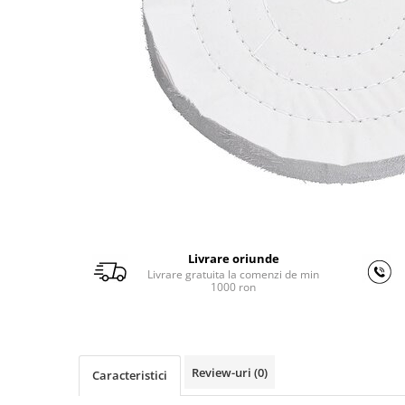
Ferastraie verticale
Strunguri pentru metal
Strunguri CNC
Strunguri cu cutie de viteze
Strunguri cu surub de ghidare
Strunguri de precizie
Strunguri metal cu freza
Strunguri universale
Strunguri universale cu afisaj
digital
Strunguri universale cu viteza
variabila
Livrare oriunde
Livrare gratuita la comenzi de min
Masini de gaurit
1000 ron
Masini de gaurit - Vario - cu masa
si coloana
Masini de gaurit cu angrenaj, masa
si coloana
Review-uri
(0)
Caracteristici
Masini de gaurit cu coloana