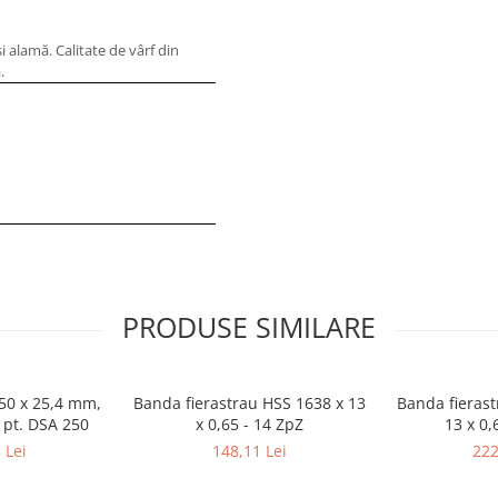
i alamă. Calitate de vârf din
.
PRODUSE SIMILARE
250 x 25,4 mm,
Banda fierastrau HSS 1638 x 13
Banda fierast
 pt. DSA 250
x 0,65 - 14 ZpZ
13 x 0,
 Lei
148,11 Lei
222