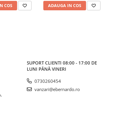
N COS
ADAUGA IN COS
ADAUG
SUPORT CLIENTI
08:00 - 17:00 DE
LUNI PÂNĂ VINERI
0730260454
vanzari@ebernardo.ro
,