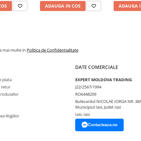
COS
ADAUGA IN COS
ADAUGA I
la mai multe in
Politica de Confidentialitate
DATE COMERCIALE
 plata
EXPERT MOLDOVA TRADING
 retur
J22/2567/1994
produselor
RO6448209
Bulevardul NICOLAE IORGA NR. 38A
Municipiul Iasi, Judet Iasi
Iasi, Iasi
a litigiilor
Contacteaza-ne