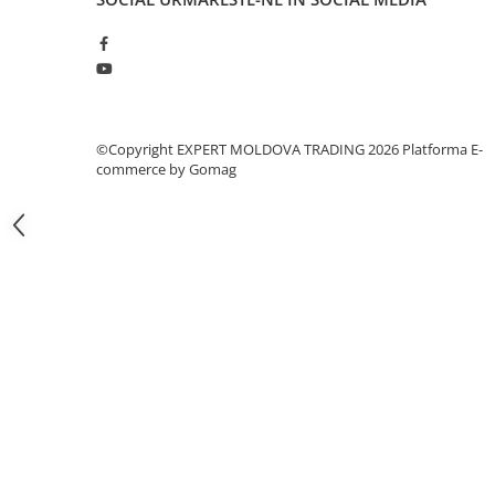
Masini pneumatice de filetat
Masini electrice de filetat
Exhaustor pentru aschii metal
Masini de gaurit cu talpa
magnetica
©Copyright EXPERT MOLDOVA TRADING 2026
Platforma E-
Instalatii de spalare a pieselor
commerce by Gomag
Accesorii prelucrare metal
Universale de strung si accesorii
pentru strunguri
Falci pentru 3 bacuri PS3/ PO3
Falci pentru 4 bacuri PS4/ PO4
Flanșă
Fălcile pentru 3-bacuri DK11
Fălcile pentru 4-bacuri DK12
Mandrine independente
Mandrină cu 3 fălci din fontă
Mandrină cu 3 fălci din otel