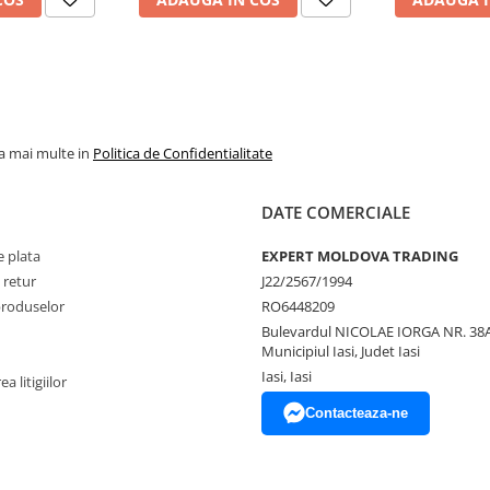
la mai multe in
Politica de Confidentialitate
DATE COMERCIALE
 plata
EXPERT MOLDOVA TRADING
 retur
J22/2567/1994
produselor
RO6448209
Bulevardul NICOLAE IORGA NR. 38A
Municipiul Iasi, Judet Iasi
Iasi, Iasi
a litigiilor
Contacteaza-ne