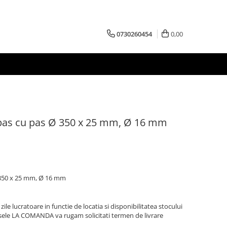
0730260454
0,00
 pas cu pas Ø 350 x 25 mm, Ø 16 mm
Ø 350 x 25 mm, Ø 16 mm
zile lucratoare in functie de locatia si disponibilitatea stocului
sele LA COMANDA va rugam solicitati termen de livrare