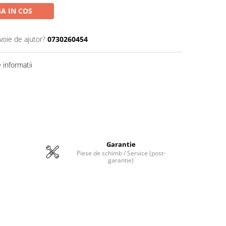
A IN COS
voie de ajutor?
0730260454
informatii
Garantie
Piese de schimb / Service (post-
garantie)