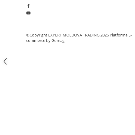
Masini pneumatice de filetat
Masini electrice de filetat
Exhaustor pentru aschii metal
Masini de gaurit cu talpa
©Copyright EXPERT MOLDOVA TRADING 2026
Platforma E-
magnetica
commerce by Gomag
Instalatii de spalare a pieselor
Accesorii prelucrare metal
Universale de strung si accesorii
pentru strunguri
Falci pentru 3 bacuri PS3/ PO3
Falci pentru 4 bacuri PS4/ PO4
Flanșă
Fălcile pentru 3-bacuri DK11
Fălcile pentru 4-bacuri DK12
Mandrine independente
Mandrină cu 3 fălci din fontă
Mandrină cu 3 fălci din otel