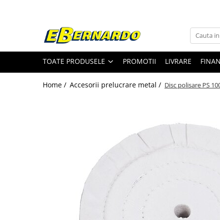
Toate Produsele
Prelucrare metal
TOATE PRODUSELE
PROMOTII
LIVRARE
FINA
Fierastraie pentru metal
Ferastraie mobile pentru metal
Home /
Accesorii prelucrare metal /
Disc polisare PS 1
Fierastraie prelucrare metal
Ferastraie orizontale pentru metal
Ferastraie circulare pentru metal
Dispozitive de sudare pentru panze
panglica
Ferastraie automate cu banda si
doua coloane
Ferastraie metal cu banda si taiere
dubla semiautomate
Ferastraie prelucrare metal cu
banda si taiere dubla