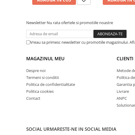
Masini de lustruit
Masini de polizat bavuri cu perii
Masini de rectificat plan
Newsletter
Nu rata ofertele si promotiile noastre
Masini de rectificat plan
Masini de rectificat rotund
Vreau sa primesc newsletter cu promotiile magazinului. Af
Masini de satinat
Masini de slefuit combinate
MAGAZINUL MEU
CLIENTI
Masini de slefuit cu banda
Masini de slefuit cu disc
Despre noi
Metode de
Masini de slefuit cu mediu umed si
Termeni si conditii
Politica de
uscat
Politica de confidentialitate
Garantia 
Masini de slefuit cutite de gravat
Politica cookies
Livrare
Contact
ANPC
Masini de tesit
Solutionare
Masini pentru slefuit tevi
Masini universale de ascutit
Polizoare de banc
SOCIAL
URMARESTE-NE IN SOCIAL MEDIA
Masini de filetat