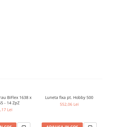
rau BiFlex 1638 x
Luneta fixa pt. Hobby 500
Falci ext
65 - 14 ZpZ
552,06 Lei
,17 Lei
N COS
ADAUGA IN COS
ADAUG