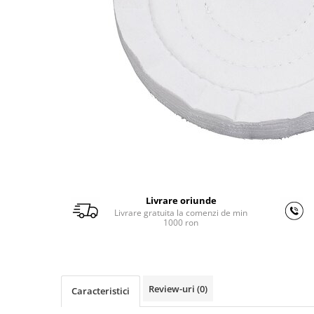
Ferastraie verticale
Strunguri pentru metal
Strunguri CNC
Strunguri cu cutie de viteze
Strunguri cu surub de ghidare
Strunguri de precizie
Strunguri metal cu freza
Strunguri universale
Strunguri universale cu afisaj
digital
Strunguri universale cu viteza
variabila
Livrare oriunde
Livrare gratuita la comenzi de min
Masini de gaurit
1000 ron
Masini de gaurit - Vario - cu masa
si coloana
Masini de gaurit cu angrenaj, masa
si coloana
Review-uri
(0)
Caracteristici
Masini de gaurit cu coloana