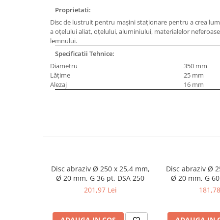
Masini de gaurit cu coloana si cap
Proprietati:
de actionare
Disc de lustruit pentru maşini staţionare pentru a crea lumi
Masini de gaurit cu coloana si
a oţelului aliat, oţelului, aluminiului, materialelor neferoase
curea de distributie
lemnului.
Masini de gaurit cu masa
Specificatii Tehnice:
Masini de gaurit cu stand si
Diametru
350 mm
coloana
Lăţime
25 mm
Alezaj
16 mm
Masini de gaurit radiale
Masini de gaurit si frezat
Masini de gaurit cu freza
Masini de frezat universale
Centre de prelucrare verticale CNC
Masini de frezat cu batiu
Masini de frezat multifunctionale
Disc abraziv Ø 250 x 25,4 mm,
Disc abraziv Ø 
Masini de frezat universale SERVO
Ø 20 mm, G 36 pt. DSA 250
Ø 20 mm, G 60
201,97 Lei
181,78
Masini de frezat verticale
Masini de slefuit metal
Masini de ascutit burghie
ADAUGA IN COS
ADAUGA IN 