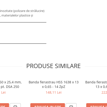
nozitate (polizare de strălucire)
, materialelor plastice şi
PRODUSE SIMILARE
250 x 25,4 mm,
Banda fierastrau HSS 1638 x 13
Banda fierast
 pt. DSA 250
x 0,65 - 14 ZpZ
13 x 0,
 Lei
148,11 Lei
222
COS
ADAUGA IN COS
ADAUGA I