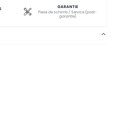
GARANTIE
S
Piese de schimb / Service (post-
garantie)