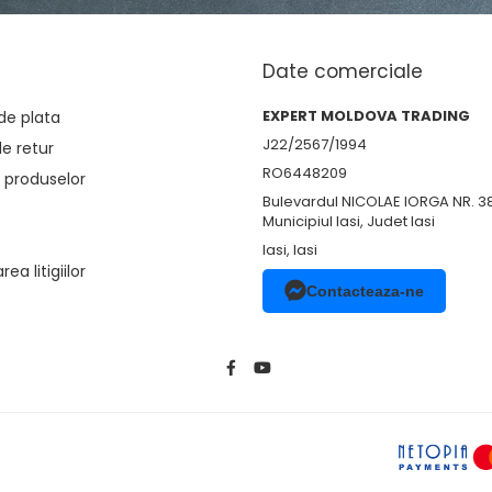
Date comerciale
EXPERT MOLDOVA TRADING
de plata
J22/2567/1994
de retur
RO6448209
 produselor
Bulevardul NICOLAE IORGA NR. 3
Municipiul Iasi, Judet Iasi
Iasi, Iasi
ea litigiilor
Contacteaza-ne