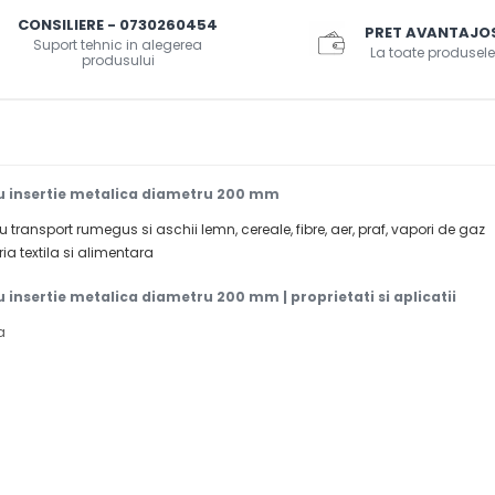
CONSILIERE - 0730260454
PRET AVANTAJO
Suport tehnic in alegerea
La toate produsele
produsului
cu insertie metalica diametru 200 mm
u transport rumegus si aschii lemn, cereale, fibre, aer, praf, vapori de gaz
ia textila si alimentara
 insertie metalica diametru 200 mm | proprietati si aplicatii
a
e