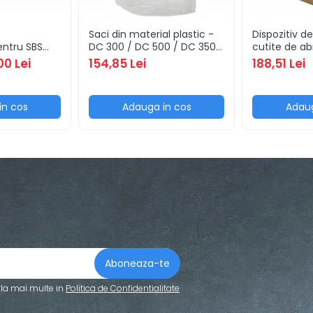
Saci din material plastic -
Dispozitiv d
ntru SBS
DC 300 / DC 500 / DC 350
cutite de ab
cu prindere
CF / DC 550 CF / DC 600 /
00 Lei
154,85 Lei
188,51 Lei
700 (10 buc)
in cos
Adauga in cos
Adaug
fla mai multe in
Politica de Confidentialitate