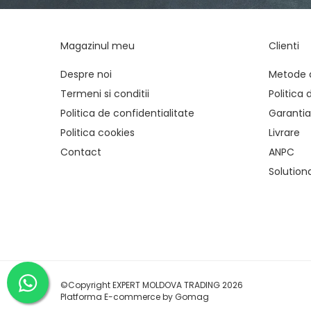
Mandrină cu 3 fălci din otel
Mandrină cu 4 fălci din fontă
Mandrină cu 4 fălci din otel
Magazinul meu
Clienti
Seturi de unelte pentru strungarie
Despre noi
Metode 
Standuri pentru strunguri
Termeni si conditii
Politica 
Instrumente de prindere
Politica de confidentialitate
Garantia
Dispozitive de prindere pentru
Politica cookies
Livrare
unelte
Elemente de prindere mecanică
Contact
ANPC
Fălci pentru PHV / VHV
Solutionar
Menghine
Mese rotative / mese inclinabile /
Etape XY
Papusa mobila / con de centrare
Instrumente de masurare
Afisaj digital
©Copyright EXPERT MOLDOVA TRADING 2026
Bloc ecartament, masurare și
Platforma E-commerce by Gomag
testare