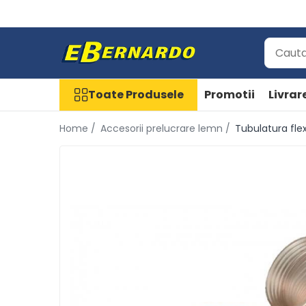
Toate Produsele
Prelucrare metal
Fierastraie pentru metal
Toate Produsele
Promotii
Livrar
Ferastraie mobile pentru metal
Home /
Accesorii prelucrare lemn /
Tubulatura fle
Fierastraie prelucrare metal
Ferastraie orizontale pentru metal
Ferastraie circulare pentru metal
Dispozitive de sudare pentru
panze panglica
Ferastraie automate cu banda si
doua coloane
Ferastraie metal cu banda si
taiere dubla semiautomate
Ferastraie prelucrare metal cu
banda si taiere dubla