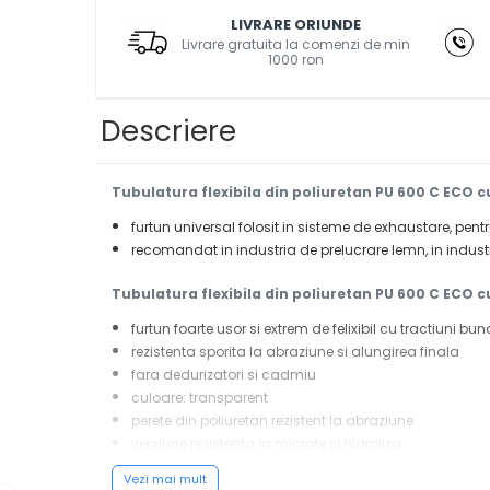
Masini de gaurit cu coloana si cap
LIVRARE ORIUNDE
de actionare
Livrare gratuita la comenzi de min
1000 ron
Masini de gaurit cu coloana si
curea de distributie
Masini de gaurit cu masa
Descriere
Masini de gaurit cu stand si
coloana
Masini de gaurit radiale
Tubulatura flexibila din poliuretan PU 600 C ECO 
Masini de gaurit si frezat
furtun universal folosit in sisteme de exhaustare, pentr
recomandat in industria de prelucrare lemn, in industr
Masini de gaurit cu freza
Masini de frezat universale
Tubulatura flexibila din poliuretan PU 600 C ECO cu
Centre de prelucrare verticale
furtun foarte usor si extrem de felixibil cu tractiuni bun
CNC
rezistenta sporita la abraziune si alungirea finala
Masini de frezat cu batiu
fara dedurizatori si cadmiu
Masini de frezat multifunctionale
culoare: transparent
Masini de frezat universale SERVO
perete din poliuretan rezistent la abraziune
versiune rezistenta la microbi si hidroliza
Masini de frezat verticale
sprirala de otel placata cu cupru incorporata in peret
Masini de slefuit metal
Vezi mai mult