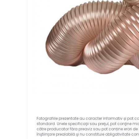
Ferastraie verticale
Strunguri pentru metal
Strunguri CNC
Strunguri cu cutie de viteze
Strunguri cu surub de ghidare
Strunguri de precizie
Strunguri metal cu freza
Strunguri universale
Strunguri universale cu afisaj
digital
Strunguri universale cu viteza
variabila
Masini de gaurit
Masini de gaurit - Vario - cu masa
si coloana
Masini de gaurit cu angrenaj,
masa si coloana
Masini de gaurit cu coloana