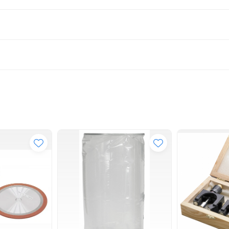
cu insertie metalica diametru 200 mm | temperatura de lucru
r masurarea lui se face prin intindere totala, fara abatere, la momentul m
sa/ambalajul care il tine comprimat, el revine la forma extinsa.