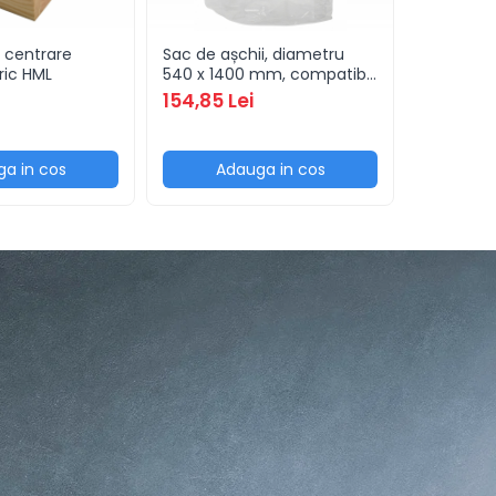
e centrare
Sac de așchii, diametru
Set B dalt
ric HML
540 x 1400 mm, compatibil
profesion
cu DC 400 / 450 CF / 500 E
8 bucati
154,85 Lei
834,82 
/ 550 CF / FT 302 N / DC
800 / DC 850 CF (set de 10
bucăți)
a in cos
Adauga in cos
Ad