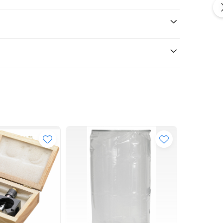
asurarii furtunul trebuie intins la maxim.