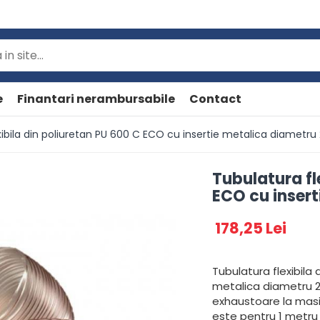
e
Finantari nerambursabile
Contact
xibila din poliuretan PU 600 C ECO cu insertie metalica diamet
Tubulatura fl
ECO cu inser
178,25 Lei
Tubulatura flexibila
metalica diametru 
exhaustoare la masi
este pentru 1 metru l