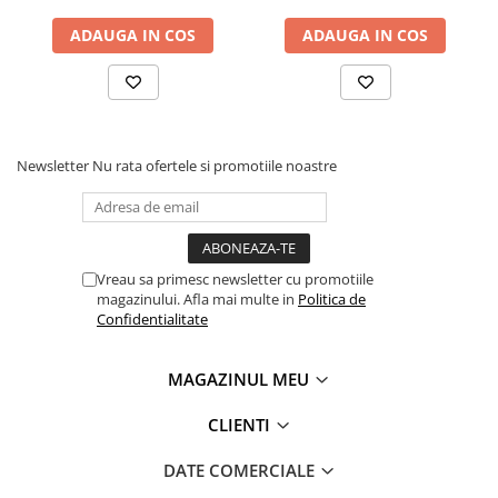
Masini electrice de filetat
Lame de ferastrau cu varf din
ADAUGA IN COS
ADAUGA IN COS
Exhaustor pentru aschii metal
carbura
Masini de gaurit cu talpa
Lame de ferăstrău cu acoperire
magnetica
TiN
Instalatii de spalare a pieselor
Panze de taiere cu banda verticala
Newsletter
Nu rata ofertele si promotiile noastre
Panze de taiere metal pentru
ferastraie
Roti de lustruit
Standuri pentru ferăstraie cu
Vreau sa primesc newsletter cu promotiile
bandă
magazinului. Afla mai multe in
Politica de
Standuri pentru mașini de găurit și
Confidentialitate
frezat
Standuri pentru mașini de șlefuit
MAGAZINUL MEU
Standuri pentru strunguri metal
CLIENTI
Unelte striere
DATE COMERCIALE