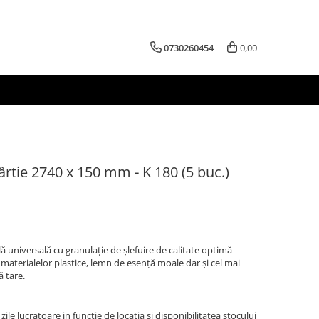
0730260454
0,00
ârtie 2740 x 150 mm - K 180 (5 buc.)
lă universală cu granulaţie de şlefuire de calitate optimă
 materialelor plastice, lemn de esenţă moale dar şi cel mai
 tare.
zile lucratoare in functie de locatia si disponibilitatea stocului