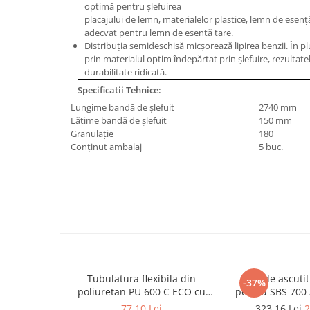
optimă pentru şlefuirea
Masini de gaurit cu coloana si cap
placajului de lemn, materialelor plastice, lemn de esenţ
de actionare
adecvat pentru lemn de esenţă tare.
Masini de gaurit cu coloana si
Distribuţia semideschisă micşorează lipirea benzii. În p
curea de distributie
prin materialul optim îndepărtat prin şlefuire, rezultatel
Masini de gaurit cu masa
durabilitate ridicată.
Masini de gaurit cu stand si
Specificatii Tehnice:
coloana
Lungime bandă de şlefuit
2740 mm
Lăţime bandă de şlefuit
150 mm
Masini de gaurit radiale
Granulaţie
180
Masini de gaurit si frezat
Conţinut ambalaj
5 buc.
Masini de gaurit cu freza
Masini de frezat universale
Centre de prelucrare verticale CNC
Masini de frezat cu batiu
Masini de frezat multifunctionale
Masini de frezat universale SERVO
Masini de frezat verticale
Tubulatura flexibila din
Disc de ascutit
-37%
Masini de slefuit metal
poliuretan PU 600 C ECO cu
pentru SBS 700 
insertie metalica diametru 102
prindere dis
Masini de ascutit burghie
77,10 Lei
323,16 Lei
2