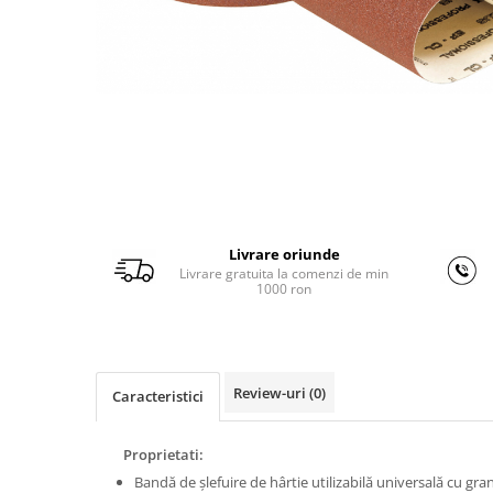
Ferastraie verticale
Strunguri pentru metal
Strunguri CNC
Strunguri cu cutie de viteze
Strunguri cu surub de ghidare
Strunguri de precizie
Strunguri metal cu freza
Strunguri universale
Strunguri universale cu afisaj
Livrare oriunde
digital
Livrare gratuita la comenzi de min
1000 ron
Strunguri universale cu viteza
variabila
Masini de gaurit
Masini de gaurit - Vario - cu masa
Review-uri
(0)
Caracteristici
si coloana
Masini de gaurit cu angrenaj, masa
si coloana
Proprietati:
Masini de gaurit cu coloana
Bandă de şlefuire de hârtie utilizabilă universală cu gran