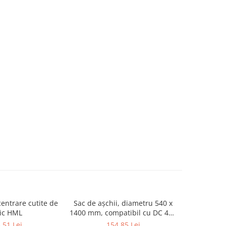
centrare cutite de
Sac de așchii, diametru 540 x
Set B dal
ic HML
1400 mm, compatibil cu DC 400
profesiona
/ 450 CF / 500 E / 550 CF / FT
,51 Lei
154,85 Lei