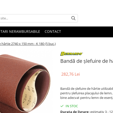
NTARI NERAMBURSABILE
CONTACT
 hârtie 2740 x 150 mm - K 180 (5 buc.)
Bandă de şlefuire de h
282,76 Lei
Bandă de şlefuire de hârtie utilizabi
pentru şlefuirea placajului de lemn,
bine adecvat pentru lemn de esenţă
IN STOC
Durata de livrare:
estimativ 3 - 12 