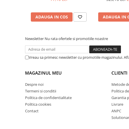
mm
Masini de lustruit
Masini de polizat bavuri cu perii
ADAUGA IN COS
ADAUGA IN 
Masini de rectificat plan
Masini de rectificat plan
Masini de rectificat rotund
Newsletter
Nu rata ofertele si promotiile noastre
Masini de satinat
Masini de slefuit combinate
Vreau sa primesc newsletter cu promotiile magazinului. Af
Masini de slefuit cu banda
Masini de slefuit cu disc
MAGAZINUL MEU
CLIENTI
Masini de slefuit cu mediu umed si
uscat
Despre noi
Metode de
Masini de slefuit cutite de gravat
Termeni si conditii
Politica de
Masini de tesit
Politica de confidentialitate
Garantia 
Masini pentru slefuit tevi
Politica cookies
Livrare
Masini universale de ascutit
Contact
ANPC
Polizoare de banc
Solutionare
Masini de filetat