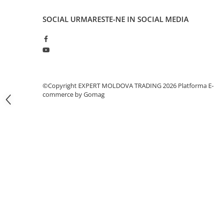
Masini pneumatice de filetat
SOCIAL
URMARESTE-NE IN SOCIAL MEDIA
Masini electrice de filetat
Exhaustor pentru aschii metal
Masini de gaurit cu talpa
magnetica
Instalatii de spalare a pieselor
©Copyright EXPERT MOLDOVA TRADING 2026
Platforma E-
Accesorii prelucrare metal
commerce by Gomag
Universale de strung si accesorii
pentru strunguri
Falci pentru 3 bacuri PS3/ PO3
Falci pentru 4 bacuri PS4/ PO4
Flanșă
Fălcile pentru 3-bacuri DK11
Fălcile pentru 4-bacuri DK12
Mandrine independente
Mandrină cu 3 fălci din fontă
Mandrină cu 3 fălci din otel