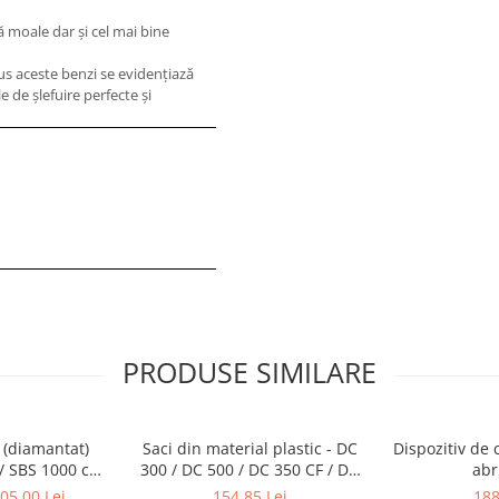
ă moale dar şi cel mai bine
lus aceste benzi se evidenţiază
e de şlefuire perfecte şi
PRODUSE SIMILARE
 (diamantat)
Saci din material plastic - DC
Dispozitiv de 
/ SBS 1000 cu
300 / DC 500 / DC 350 CF / DC
abr
c de 13 mm
550 CF / DC 600 / 700 (10 buc)
05,00 Lei
154,85 Lei
188