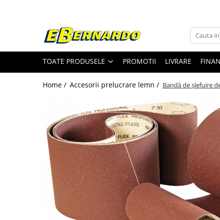
Toate Produsele
Prelucrare metal
TOATE PRODUSELE
PROMOTII
LIVRARE
FINA
Fierastraie pentru metal
Ferastraie mobile pentru metal
Home /
Accesorii prelucrare lemn /
Bandă de şlefuire de
Fierastraie prelucrare metal
Ferastraie orizontale pentru metal
Ferastraie circulare pentru metal
Dispozitive de sudare pentru panze
panglica
Ferastraie automate cu banda si
doua coloane
Ferastraie metal cu banda si taiere
dubla semiautomate
Ferastraie prelucrare metal cu
banda si taiere dubla