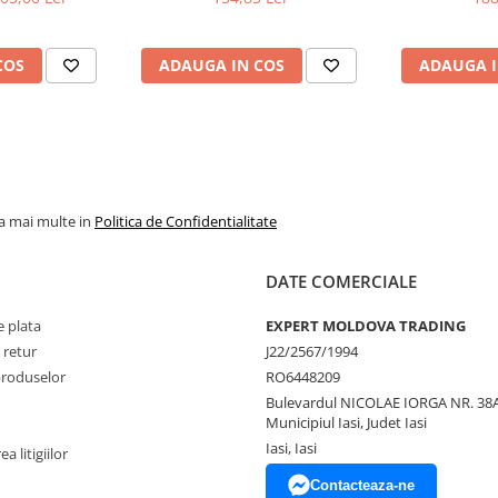
COS
ADAUGA IN COS
ADAUGA I
la mai multe in
Politica de Confidentialitate
DATE COMERCIALE
 plata
EXPERT MOLDOVA TRADING
 retur
J22/2567/1994
produselor
RO6448209
Bulevardul NICOLAE IORGA NR. 38A
Municipiul Iasi, Judet Iasi
Iasi, Iasi
a litigiilor
Contacteaza-ne