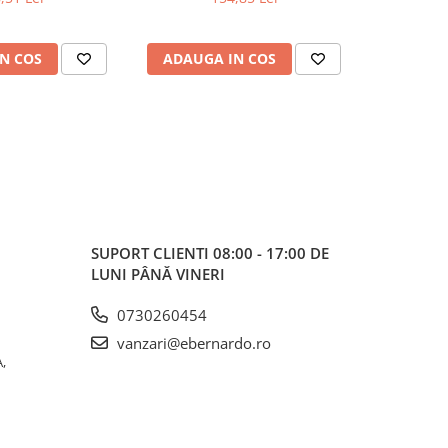
302 N / DC 800 / DC 850 CF (set
de 10 bucăți)
N COS
ADAUGA IN COS
ADAUG
SUPORT CLIENTI
08:00 - 17:00 DE
LUNI PÂNĂ VINERI
0730260454
vanzari@ebernardo.ro
,