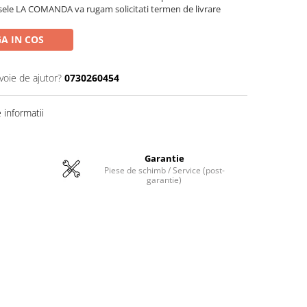
sele LA COMANDA va rugam solicitati termen de livrare
A IN COS
voie de ajutor?
0730260454
informatii
Garantie
Piese de schimb / Service (post-
garantie)