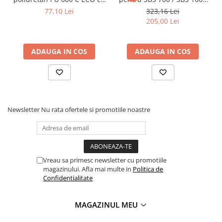
Masini pneumatice de filetat
insertie metalica diametru
cu prindere disc de 13 mm
77,10 Lei
323,16 Lei
102 mm
Masini electrice de filetat
205,00 Lei
Exhaustor pentru aschii metal
Masini de gaurit cu talpa
ADAUGA IN COS
ADAUGA IN COS
magnetica
Instalatii de spalare a pieselor
Accesorii prelucrare metal
Universale de strung si accesorii
Newsletter
Nu rata ofertele si promotiile noastre
pentru strunguri
Falci pentru 3 bacuri PS3/ PO3
Falci pentru 4 bacuri PS4/ PO4
Flanșă
Vreau sa primesc newsletter cu promotiile
Fălcile pentru 3-bacuri DK11
magazinului. Afla mai multe in
Politica de
Confidentialitate
Fălcile pentru 4-bacuri DK12
Mandrine independente
MAGAZINUL MEU
Mandrină cu 3 fălci din fontă
Mandrină cu 3 fălci din otel