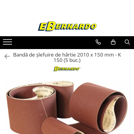
Toate Produsele
Prelucrare metal
Fierastraie pentru metal
Ferastraie mobile pentru metal
Bandă de şlefuire de hârtie 2010 x 150 mm - K
Fierastraie prelucrare metal
150 (5 buc.)
Ferastraie orizontale pentru metal
Ferastraie circulare pentru metal
Dispozitive de sudare pentru panze
panglica
Ferastraie automate cu banda si
doua coloane
Ferastraie metal cu banda si taiere
dubla semiautomate
Ferastraie prelucrare metal cu
banda si taiere dubla