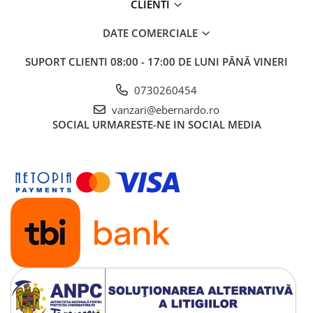
CLIENTI
Mandrină cu 4 fălci din fontă
Mandrină cu 4 fălci din otel
DATE COMERCIALE
Seturi de unelte pentru strungarie
SUPORT CLIENTI
08:00 - 17:00 DE LUNI PÂNĂ VINERI
Standuri pentru strunguri
Instrumente de prindere
0730260454
Dispozitive de prindere pentru
vanzari@ebernardo.ro
unelte
SOCIAL
URMARESTE-NE IN SOCIAL MEDIA
Elemente de prindere mecanică
Fălci pentru PHV / VHV
Menghine
Mese rotative / mese inclinabile /
Etape XY
Papusa mobila / con de centrare
Instrumente de masurare
Afisaj digital
Bloc ecartament, masurare și
testare