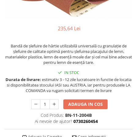
Ferastraie verticale
Strunguri pentru metal
Strunguri CNC
Strunguri cu cutie de viteze
235,64 Lei
Strunguri cu surub de ghidare
Strunguri de precizie
Bandă de şlefuire de hârtie utilizabilă universală cu granulaţie de
Strunguri metal cu freza
şlefuire de calitate optimă pentru şlefuirea placajului de lemn,
materialelor plastice, lemn de esenţă moale dar şi cel mai bine adecvat
Strunguri universale
pentru lemn de esenţă tare.
Strunguri universale cu afisaj
IN STOC
digital
Durata de livrare:
estimativ 3 - 12 zile lucratoare in functie de locatia
Strunguri universale cu viteza
si disponibilitatea stocului IASI sau AUSTRIA, iar pentru produsele LA
variabila
COMANDA va rugam solicitati termen de livrare
Masini de gaurit
ADAUGA IN COS
Masini de gaurit - Vario - cu masa
si coloana
Cod Produs:
BN-11-2004B
Masini de gaurit cu angrenaj, masa
Ai nevoie de ajutor?
0730260454
si coloana
Masini de gaurit cu coloana
Adauga la Favorite
Cere informatii