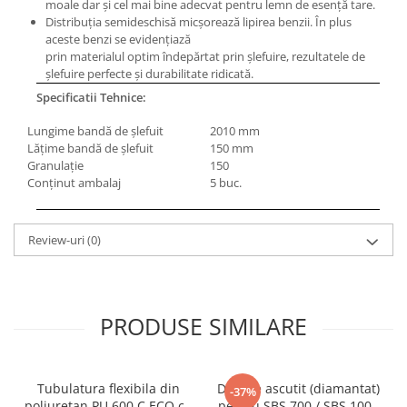
moale dar şi cel mai bine adecvat pentru lemn de esenţă tare.
Masini de lustruit
Distribuţia semideschisă micşorează lipirea benzii. În plus
aceste benzi se evidenţiază
Masini de polizat bavuri cu perii
prin materialul optim îndepărtat prin şlefuire, rezultatele de
Masini de rectificat plan
şlefuire perfecte şi durabilitate ridicată.
Masini de rectificat plan
Specificatii Tehnice:
Masini de rectificat rotund
Lungime bandă de şlefuit
2010 mm
Masini de satinat
Lăţime bandă de şlefuit
150 mm
Masini de slefuit combinate
Granulaţie
150
Conţinut ambalaj
5 buc.
Masini de slefuit cu banda
Masini de slefuit cu disc
Masini de slefuit cu mediu umed si
Review-uri
(0)
uscat
Masini de slefuit cutite de gravat
Masini de tesit
PRODUSE SIMILARE
Masini pentru slefuit tevi
Masini universale de ascutit
Polizoare de banc
Tubulatura flexibila din
Disc de ascutit (diamantat)
-37%
Masini de filetat
poliuretan PU 600 C ECO cu
pentru SBS 700 / SBS 1000