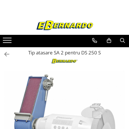
Toate Produsele
Prelucrare metal
Fierastraie pentru metal
Ferastraie mobile pentru metal
Tip atasare SA 2 pentru DS 250 S
Fierastraie prelucrare metal
Ferastraie orizontale pentru metal
Ferastraie circulare pentru metal
Dispozitive de sudare pentru panze
panglica
Ferastraie automate cu banda si
doua coloane
Ferastraie metal cu banda si taiere
dubla semiautomate
Ferastraie prelucrare metal cu
banda si taiere dubla