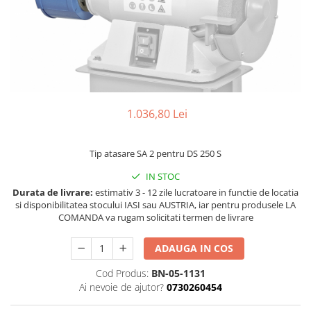
Ferastraie verticale
Strunguri pentru metal
Strunguri CNC
Strunguri cu cutie de viteze
Strunguri cu surub de ghidare
Strunguri de precizie
1.036,80 Lei
Strunguri metal cu freza
Strunguri universale
Strunguri universale cu afisaj
Tip atasare SA 2 pentru DS 250 S
digital
IN STOC
Strunguri universale cu viteza
Durata de livrare:
estimativ 3 - 12 zile lucratoare in functie de locatia
variabila
si disponibilitatea stocului IASI sau AUSTRIA, iar pentru produsele LA
Masini de gaurit
COMANDA va rugam solicitati termen de livrare
Masini de gaurit - Vario - cu masa
ADAUGA IN COS
si coloana
Masini de gaurit cu angrenaj, masa
Cod Produs:
BN-05-1131
si coloana
Ai nevoie de ajutor?
0730260454
Masini de gaurit cu coloana