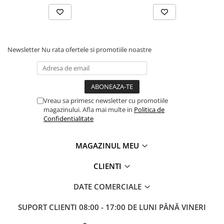
Masini pneumatice de filetat
Masini electrice de filetat
Exhaustor pentru aschii metal
Masini de gaurit cu talpa
Newsletter
Nu rata ofertele si promotiile noastre
magnetica
Instalatii de spalare a pieselor
Accesorii prelucrare metal
Vreau sa primesc newsletter cu promotiile
Universale de strung si accesorii
magazinului. Afla mai multe in
Politica de
pentru strunguri
Confidentialitate
Falci pentru 3 bacuri PS3/ PO3
Falci pentru 4 bacuri PS4/ PO4
MAGAZINUL MEU
Flanșă
CLIENTI
Fălcile pentru 3-bacuri DK11
Fălcile pentru 4-bacuri DK12
DATE COMERCIALE
Mandrine independente
SUPORT CLIENTI
08:00 - 17:00 DE LUNI PÂNĂ VINERI
Mandrină cu 3 fălci din fontă
Mandrină cu 3 fălci din otel