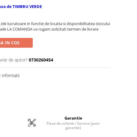
axa de TIMBRU VERDE
zile lucratoare in functie de locatia si disponibilitatea stocului
sele LA COMANDA va rugam solicitati termen de livrare
A IN COS
voie de ajutor?
0730260454
informatii
Garantie
Piese de schimb / Service (post-
garantie)