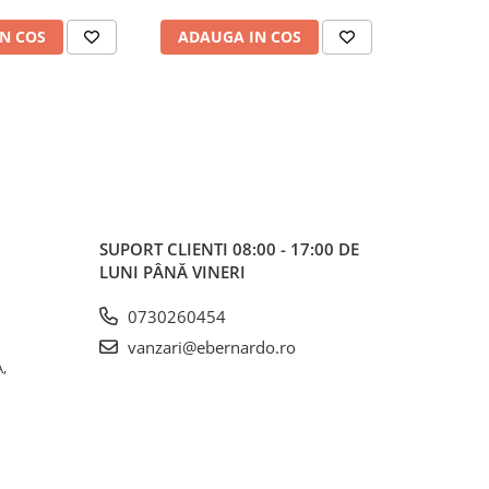
N COS
ADAUGA IN COS
ADAUG
SUPORT CLIENTI
08:00 - 17:00 DE
LUNI PÂNĂ VINERI
0730260454
vanzari@ebernardo.ro
,