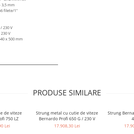
 - 3,5 mm
56 filete/1"
 / 230 V
 230 V
640 x 500 mm
PRODUSE SIMILARE
e de viteze
Strung metal cu cutie de viteze
Strung Bernar
ofi 750 LZ
Bernardo Profi 650 G / 230 V
4
90 Lei
17.908,30 Lei
17.90