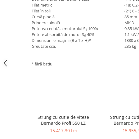
Masini pneumatice de filetat
Filet metric
(18) 0,2
Filet în ţoli
(21) 8 - 
Masini electrice de filetat
Cursă pinolă
85 mm
Exhaustor pentru aschii metal
Prindere pinolă
MK 3
Puterea cedată a motorului S
100%
0,85 kW
Masini de gaurit cu talpa
1
Putere absorbită de motor S
40%
1,1 kW /
6
magnetica
Dimensiunile maşinii (B x T x H)*
1380 x 
Greutate cca.
235 kg
Instalatii de spalare a pieselor
Accesorii prelucrare metal
* fără batiu
Universale de strung si accesorii
pentru strunguri
Falci pentru 3 bacuri PS3/ PO3
Falci pentru 4 bacuri PS4/ PO4
Flanșă
Fălcile pentru 3-bacuri DK11
Fălcile pentru 4-bacuri DK12
Strung cu cutie de viteze
Strung cu cuti
Mandrine independente
Bernardo Profi 550 LZ
Bernardo Pr
Mandrină cu 3 fălci din fontă
15.417,30 Lei
15.955,
Mandrină cu 3 fălci din otel