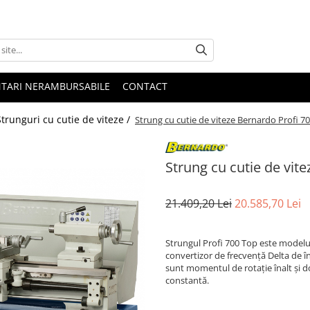
NTARI NERAMBURSABILE
CONTACT
Strunguri cu cutie de viteze /
Strung cu cutie de viteze Bernardo Profi 7
Strung cu cutie de vit
21.409,20 Lei
20.585,70 Lei
Strungul Profi 700 Top este modelul 
convertizor de frecvenţă Delta de în
sunt momentul de rotaţie înalt şi do
constantă.