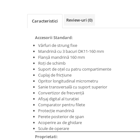
Masini de gaurit cu coloana si cap
de actionare
Masini de gaurit cu coloana si
Review-uri
(0)
Caracteristici
curea de distributie
Masini de gaurit cu masa
Accesorii Standard:
Masini de gaurit cu stand si
Vârfuri de strung fixe
coloana
Mandrină cu 3 bacuri DK11-160 mm
Masini de gaurit radiale
Flanşă mandrină 160 mm
Masini de gaurit si frezat
Roţi de schimb
Suport de oţel cu patru compartimente
Masini de gaurit cu freza
Cuplaj de fricţiune
Masini de frezat universale
Opritor longitudinal micrometru
Sanie transversală cu suport superior
Centre de prelucrare verticale CNC
Convertizor de frecvenţă
Masini de frezat cu batiu
Afişaj digital al turaţiei
Comparator pentru filete
Masini de frezat multifunctionale
Protecţie mandrină
Masini de frezat universale SERVO
Perete posterior de şpan
Masini de frezat verticale
Acoperire ax de ghidare
Scule de operare
Masini de slefuit metal
Proprietati:
Masini de ascutit burghie