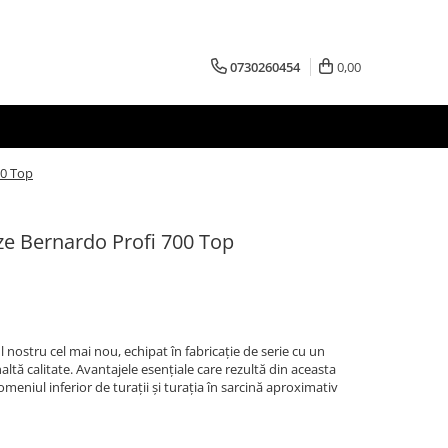
0730260454
0,00
00 Top
eze Bernardo Profi 700 Top
nostru cel mai nou, echipat în fabricaţie de serie cu un
altă calitate. Avantajele esenţiale care rezultă din aceasta
meniul inferior de turaţii şi turaţia în sarcină aproximativ