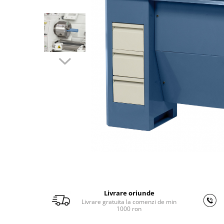
Ferastraie verticale
Strunguri pentru metal
Strunguri CNC
Strunguri cu cutie de viteze
Strunguri cu surub de ghidare
Strunguri de precizie
Strunguri metal cu freza
Strunguri universale
Strunguri universale cu afisaj
digital
Strunguri universale cu viteza
variabila
Masini de gaurit
Masini de gaurit - Vario - cu masa
si coloana
Livrare oriunde
Masini de gaurit cu angrenaj, masa
Livrare gratuita la comenzi de min
si coloana
1000 ron
Masini de gaurit cu coloana