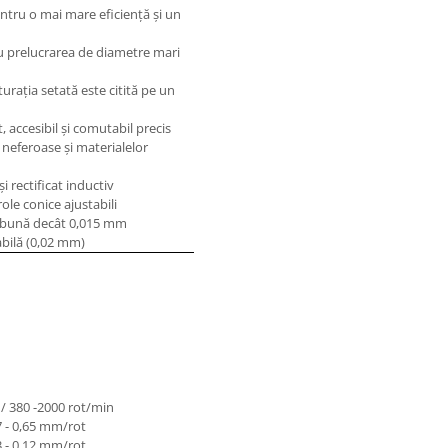
ntru o mai mare eficienţă şi un
ru prelucrarea de diametre mari
 turaţia setată este citită pe un
, accesibil şi comutabil precis
neferoase şi materialelor
i rectificat inductiv
ole conice ajustabili
ai bună decât 0,015 mm
abilă (0,02 mm)
m
m
m
m
 / 380 -2000 rot/min
7 - 0,65 mm/rot
3 - 0,12 mm/rot