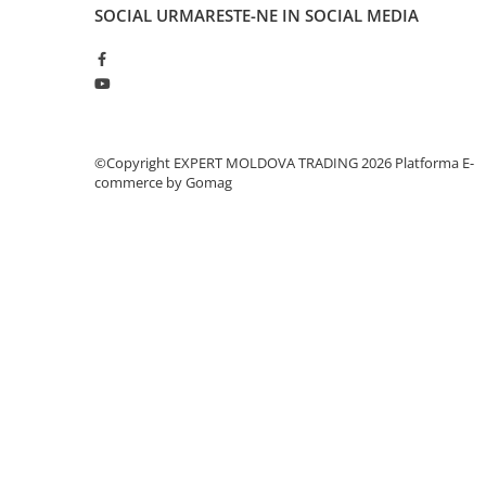
Dispozitiv de testare
SOCIAL
URMARESTE-NE IN SOCIAL MEDIA
Indicatoare înălțime
Indicator cadran / Baze magnetice
Masurare
Micrometru
Micrometru de adancime
©Copyright EXPERT MOLDOVA TRADING 2026
Platforma E-
Micrometru de interior
commerce by Gomag
Nivele
Palpatoare margine
Placi de granit de suprafață
Prisma
Raportor
Set unelte de masurare
Instrumente de decupare
metalelor
Instrumente de frezat
Instrumente de găurit
Tarozi si filiere