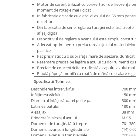
Motor de curent trifazat cu convertizor de frecvenţă pe
Masini de lustruit
moment de rotaţie mai ridicat
Masini de polizat bavuri cu perii
În fabricaţie de serie cu alezaj al axului de 38 mm pent
de arbori
Masini de rectificat plan
Din fabricaţia de serie reglarea turaţiei este fără trepte,
Masini de rectificat plan
afişaj digital
Masini de rectificat rotund
Dispozitivul de reglare a avansului este simplu construit
Adecvat optim pentru prelucrarea oţelului materialelor 
Masini de satinat
plastice
Masini de slefuit combinate
Pat prismatic cu o suprafaţă mare de aşezare, durificat ş
Rezemare precisă pe lagăre a axului cu doi rulmenţi cu r
Masini de slefuit cu banda
Precizie de concentricitate ridicată a capului axului m
Masini de slefuit cu disc
Pinolă păpuşă mobilă cu roată de mână cu scalare regl
Masini de slefuit cu mediu umed si
Specificatii Tehnice:
uscat
Deschiderea între vârfuri
700 m
Masini de slefuit cutite de gravat
Înălţimea vârfului
150 m
Masini de tesit
Diametrul înfăşurătoarei peste pat
300 m
Lăţimea patului
180 m
Masini pentru slefuit tevi
Alezaj ax
38 mm
Masini universale de ascutit
Prindere în alezajul axului
MK 5
Polizoare de banc
Domeniu de turaţie, fără trepte
70 - 380
Domeniu avansuri longitudinale
(14) 0,0
Masini de filetat
Domeniu avansuri transversale
(11) 0,0