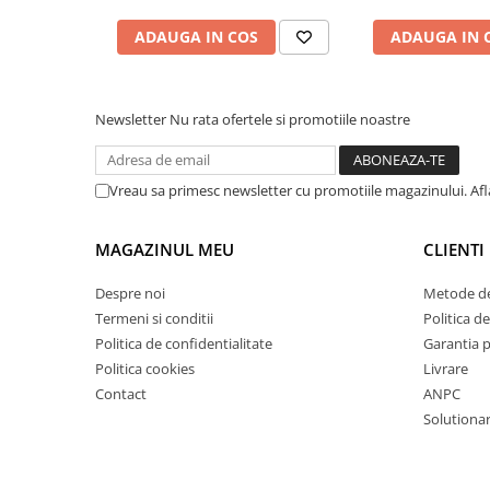
Mandrină cu 4 fălci din fontă
ADAUGA IN COS
ADAUGA IN 
Mandrină cu 4 fălci din otel
Seturi de unelte pentru strungarie
Standuri pentru strunguri
Newsletter
Nu rata ofertele si promotiile noastre
Instrumente de prindere
Dispozitive de prindere pentru
unelte
Vreau sa primesc newsletter cu promotiile magazinului. Af
Elemente de prindere mecanică
Fălci pentru PHV / VHV
MAGAZINUL MEU
CLIENTI
Menghine
Despre noi
Metode de
Mese rotative / mese inclinabile /
Termeni si conditii
Politica de
Etape XY
Politica de confidentialitate
Garantia 
Papusa mobila / con de centrare
Politica cookies
Livrare
Instrumente de masurare
Contact
ANPC
Afisaj digital
Solutionare
Bloc ecartament, masurare și
testare