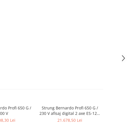
do Profi 650 G /
Strung Bernardo Profi 650 G /
Strung Ber
00 V
230 V afisaj digital 2 axe ES-12 V
400 V afisaj
inclus
8,30 Lei
21.678,50 Lei
21