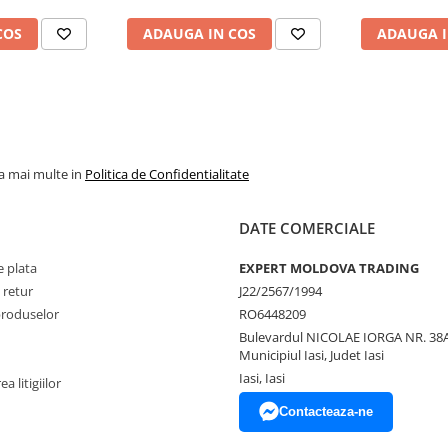
COS
ADAUGA IN COS
ADAUGA I
la mai multe in
Politica de Confidentialitate
DATE COMERCIALE
 plata
EXPERT MOLDOVA TRADING
 retur
J22/2567/1994
produselor
RO6448209
Bulevardul NICOLAE IORGA NR. 38A
Municipiul Iasi, Judet Iasi
Iasi, Iasi
a litigiilor
Contacteaza-ne