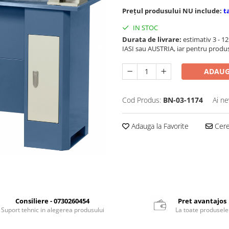
Prețul produsului NU include:
t
IN STOC
Durata de livrare:
estimativ 3 - 12 
IASI sau AUSTRIA, iar pentru produ
ADAUG
Cod Produs:
BN-03-1174
Ai ne
Adauga la Favorite
Cere 
Consiliere - 0730260454
Pret avantajos
Suport tehnic in alegerea produsului
La toate produsele