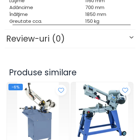
Lăţime
1160 mm
Adâncime
700 mm
Înălţime
1850 mm
Greutate cca.
150 kg
Review-uri
(0)
Produse similare
-6%