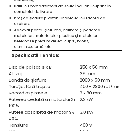
Standuri pentru strunguri metal
Batiu cu compartiment de scule încuiabil cuprins în
completul de livrare
Unelte striere
braţ de şlefuire pivotabil individual cu racord de
aspirare
Adecvat pentru şlefuirea, polizare şi perierea
metalelor, materialelor plastice şi metalelor
neferoase precum de ex.: cupru, bronz,
aluminiu,alamă, etc.
Specificatii Tehnice:
Disc de polizat ø x B
250 x 50 mm
Alezaj
35 mm
Bandă de şlefuire
2000 x 50 mm
Turaţie, fără trepte
400 - 2800 rot/min
Racord aspirare ø
2 x 80 mm
Puterea cedată a motorului S
2,2 kW
1
100%
Putere absorbită de motor S
3,0 kW
6
40%
Tensiune
400 V