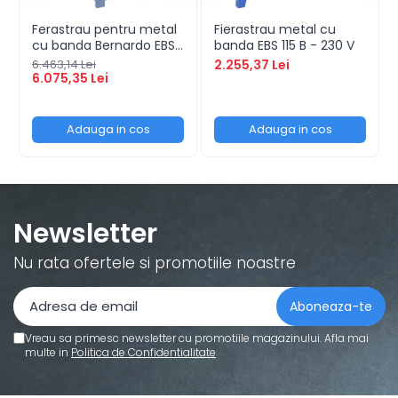
Ferastrau pentru metal
Fierastrau metal cu
cu banda Bernardo EBS
banda EBS 115 B - 230 V
150 GC
6.463,14 Lei
2.255,37 Lei
6.075,35 Lei
Adauga in cos
Adauga in cos
Newsletter
Nu rata ofertele si promotiile noastre
Vreau sa primesc newsletter cu promotiile magazinului. Afla mai
multe in
Politica de Confidentialitate