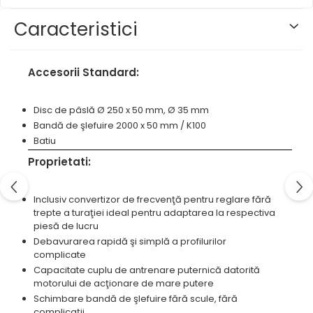
Masini pneumatice de filetat
prelucrarea metalelor
Prese pentru rame
Masini electrice de filetat
Caracteristici
Instrumente de tăiere diferite
Standuri universale
Exhaustor pentru aschii metal
Lame de ferastrau cu varf din
Masini de gaurit cu talpa
carbura
Accesorii Standard:
magnetica
Lame de ferăstrău cu acoperire
Instalatii de spalare a pieselor
TiN
Disc de pâslă
Ø 250 x 50 mm, Ø 35 mm
Panze de taiere cu banda
Bandă de şlefuire 2000 x 50 mm / K100
verticala
Batiu
Panze de taiere metal pentru
Proprietati:
ferastraie
Roti de lustruit
Inclusiv convertizor de frecvenţă pentru reglare fără
trepte a turaţiei ideal pentru adaptarea la respectiva
Standuri pentru ferăstraie cu
piesă de lucru
bandă
Debavurarea rapidă şi simplă a profilurilor
Standuri pentru mașini de găurit
complicate
și frezat
Capacitate cuplu de antrenare puternică datorită
motorului de acţionare de mare putere
Standuri pentru mașini de
Schimbare bandă de şlefuire fără scule, fără
șlefuit
complicaţii