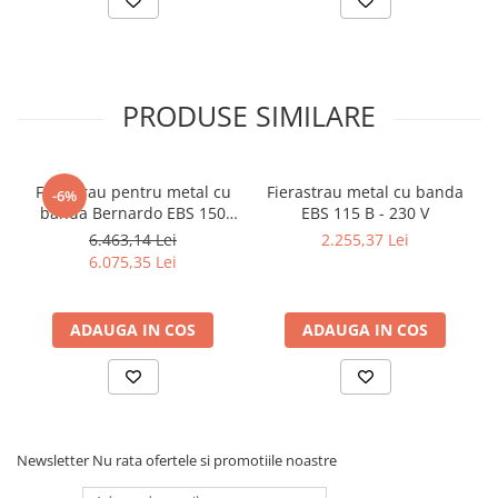
PRODUSE SIMILARE
Ferastrau pentru metal cu
Fierastrau metal cu banda
-6%
banda Bernardo EBS 150
EBS 115 B - 230 V
GC
6.463,14 Lei
2.255,37 Lei
6.075,35 Lei
ADAUGA IN COS
ADAUGA IN COS
Newsletter
Nu rata ofertele si promotiile noastre