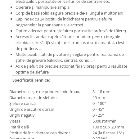
electrozilor. portcuţitelor, vârfurilor de centrare etc.
Masini electrice de filetat
Lame de ferastrau cu varf din
Operare şi manipulare simplă
Exhaustor pentru aschii metal
carbura
Corp de bază solid asigură precizie de-a lungul a multor ani
Cap index cu 24 poziţii de înclichetare pentru şlefuire
Masini de gaurit cu talpa
Lame de ferăstrău cu acoperire
pogoanelor la poansoane şi electrozi
magnetica
TiN
Optim adecvat pentru şlefuirea portcuţitelor(freză de tăiere)
Instalatii de spalare a pieselor
Panze de taiere cu banda verticala
Accesorii standar cuprinzătoare; prindere pentru burghie
elicoidale, freză tijă şi cuţit de strunjire, disc diamantat, cleşti
Panze de taiere metal pentru
de prindere, ...
ferastraie
Multe posibilităţi de pivotare şi reglare pentru realizarea de
ştihel de gravare (cilindric, centrat, conic, ...)
Roti de lustruit
Ax de şlefuit de precizie acţionat fără vibraţii pentru rezultate
Standuri pentru ferăstraie cu
optime de şlefuire
bandă
Specificatii Tehnice:
Standuri pentru mașini de găurit și
Diametru cleşte de prindere min./max.
3 - 18 mm
frezat
Diametru max. de şlefuire
25 mm
Standuri pentru mașini de șlefuit
Şlefuire conică
0 - 180°
Unghi de ascuţire dorsal
0 - 45°
Standuri pentru strunguri metal
Unghi negativ
0 - 25°
Viteză
5000 rot/min
Unelte striere
Piatră oală
100 x 50 x 20 mm
Poziţie de înclichetare cap divizor
24 (la fiecare 15°)
Putere motor
0,37 kW