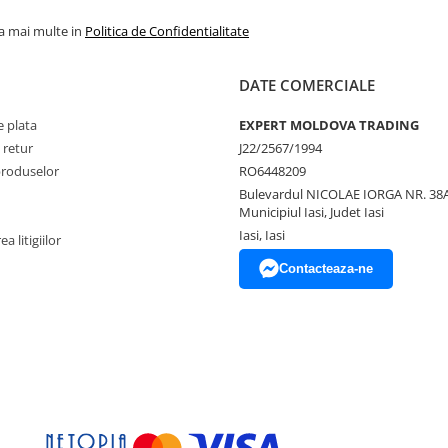
la mai multe in
Politica de Confidentialitate
DATE COMERCIALE
 plata
EXPERT MOLDOVA TRADING
 retur
J22/2567/1994
produselor
RO6448209
Bulevardul NICOLAE IORGA NR. 38A
Municipiul Iasi, Judet Iasi
Iasi, Iasi
a litigiilor
Contacteaza-ne