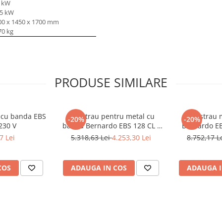
0 kW
75 kW
00 x 1450 x 1700 mm
70 kg
PRODUSE SIMILARE
l cu banda EBS
Ferastrau pentru metal cu
Fierastrau 
-20%
-20%
230 V
banda Bernardo EBS 128 CL -
Bernardo EB
230 V
7 Lei
5.318,63 Lei
4.253,30 Lei
8.752,17 L
COS
ADAUGA IN COS
ADAUGA I