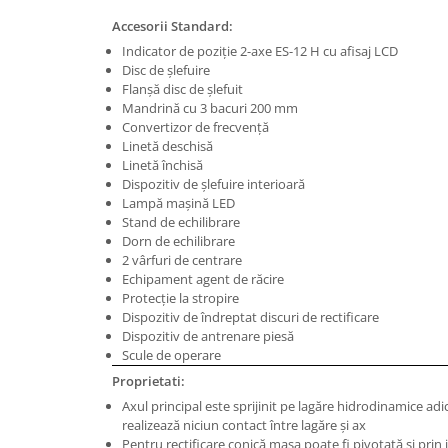
Masini de gaurit cu coloana si cap
Accesorii Standard:
de actionare
Indicator de poziţie 2-axe ES-12 H cu afisaj LCD
Masini de gaurit cu coloana si
Disc de şlefuire
curea de distributie
Flanşă disc de şlefuit
Masini de gaurit cu masa
Mandrină cu 3 bacuri 200 mm
Convertizor de frecvenţă
Masini de gaurit cu stand si
Linetă deschisă
coloana
Linetă închisă
Masini de gaurit radiale
Dispozitiv de şlefuire interioară
Masini de gaurit si frezat
Lampă maşină LED
Stand de echilibrare
Masini de gaurit cu freza
Dorn de echilibrare
Masini de frezat universale
2 vârfuri de centrare
Echipament agent de răcire
Centre de prelucrare verticale CNC
Protecţie la stropire
Masini de frezat cu batiu
Dispozitiv de îndreptat discuri de rectificare
Masini de frezat multifunctionale
Dispozitiv de antrenare piesă
Scule de operare
Masini de frezat universale SERVO
Proprietati:
Masini de frezat verticale
Axul principal este sprijinit pe lagăre hidrodinamice adic
Masini de slefuit metal
realizează niciun contact între lagăre şi ax
Masini de ascutit burghie
Pentru rectificare conică masa poate fi pivotată şi prin 