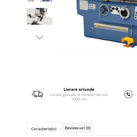
Ferastraie verticale
Strunguri pentru metal
Strunguri CNC
Strunguri cu cutie de viteze
Strunguri cu surub de ghidare
Strunguri de precizie
Strunguri metal cu freza
Strunguri universale
Strunguri universale cu afisaj
digital
Strunguri universale cu viteza
variabila
Livrare oriunde
Masini de gaurit
Livrare gratuita la comenzi de min
1000 ron
Masini de gaurit - Vario - cu masa
si coloana
Masini de gaurit cu angrenaj, masa
si coloana
Review-uri
(0)
Caracteristici
Masini de gaurit cu coloana