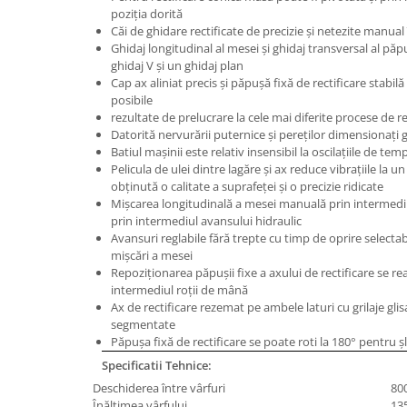
poziţia dorită
Masini de lustruit
Căi de ghidare rectificate de precizie şi netezite manual î
Masini de polizat bavuri cu perii
Ghidaj longitudinal al mesei şi ghidaj transversal al păpuş
ghidaj V şi un ghidaj plan
Masini de rectificat plan
Cap ax aliniat precis şi păpuşă fixă de rectificare stabi
Masini de rectificat plan
posibile
Masini de rectificat rotund
rezultate de prelucrare la cele mai diferite procese de re
Datorită nervurării puternice şi pereţilor dimensionaţi
Masini de satinat
Batiul maşinii este relativ insensibil la oscilaţiile de te
Masini de slefuit combinate
Pelicula de ulei dintre lagăre şi ax reduce vibraţiile la u
Masini de slefuit cu banda
obţinută o calitate a suprafeţei şi o precizie ridicate
Mişcarea longitudinală a mesei manuală prin intermedi
Masini de slefuit cu disc
prin intermediul avansului hidraulic
Masini de slefuit cu mediu umed si
Avansuri reglabile fără trepte cu timp de oprire selectabil
uscat
mişcări a mesei
Repoziţionarea păpuşii fixe a axului de rectificare se rea
Masini de slefuit cutite de gravat
intermediul roţii de mână
Masini de tesit
Ax de rectificare rezemat pe ambele laturi cu grilaje gli
Masini pentru slefuit tevi
segmentate
Păpuşa fixă de rectificare se poate roti la 180° pentru şl
Masini universale de ascutit
Specificatii Tehnice:
Polizoare de banc
Deschiderea între vârfuri
80
Masini de filetat
Înălţimea vârfului
13