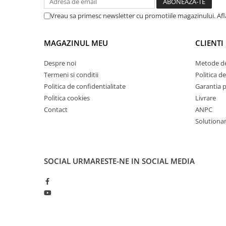
Dispozitiv de testare
Indicatoare înălțime
Vreau sa primesc newsletter cu promotiile magazinului. Af
Indicator cadran / Baze magnetice
Masurare
MAGAZINUL MEU
CLIENTI
Micrometru
Despre noi
Metode de
Micrometru de adancime
Termeni si conditii
Politica de
Micrometru de interior
Politica de confidentialitate
Garantia 
Nivele
Politica cookies
Livrare
Palpatoare margine
Contact
ANPC
Placi de granit de suprafață
Solutionare
Prisma
Raportor
Set unelte de masurare
SOCIAL
URMARESTE-NE IN SOCIAL MEDIA
Instrumente de decupare
metalelor
Instrumente de frezat
Instrumente de găurit
Tarozi si filiere