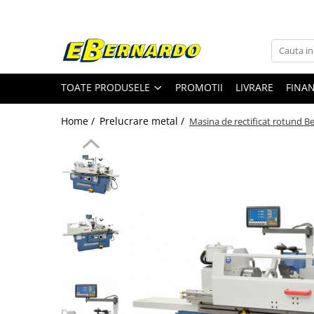
Toate Produsele
Prelucrare metal
TOATE PRODUSELE
PROMOTII
LIVRARE
FINA
Fierastraie pentru metal
Ferastraie mobile pentru metal
Home /
Prelucrare metal /
Masina de rectificat rotund 
Fierastraie prelucrare metal
Ferastraie orizontale pentru metal
Ferastraie circulare pentru metal
Dispozitive de sudare pentru panze
panglica
Ferastraie automate cu banda si
doua coloane
Ferastraie metal cu banda si taiere
dubla semiautomate
Ferastraie prelucrare metal cu
banda si taiere dubla