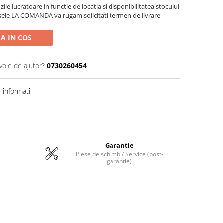
zile lucratoare in functie de locatia si disponibilitatea stocului
sele LA COMANDA va rugam solicitati termen de livrare
A IN COS
voie de ajutor?
0730260454
informatii
Garantie
Piese de schimb / Service (post-
garantie)