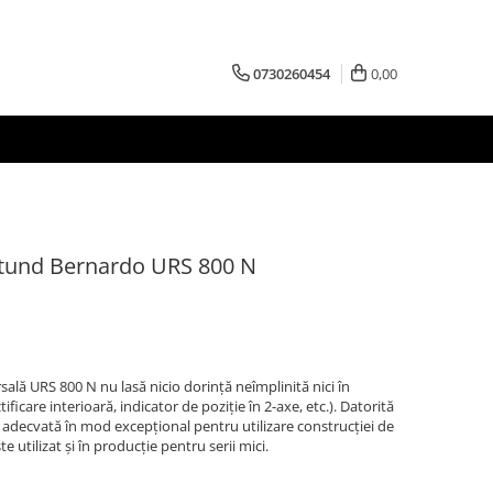
0730260454
0,00
rotund Bernardo URS 800 N
rsală URS 800 N nu lasă nicio dorinţă neîmplinită nici în
ificare interioară, indicator de poziţie în 2-axe, etc.). Datorită
e adecvată în mod excepţional pentru utilizare construcţiei de
e utilizat şi în producţie pentru serii mici.