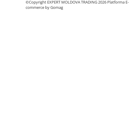
©Copyright EXPERT MOLDOVA TRADING 2026
Platforma E-
Accesorii utilaje
commerce by Gomag
Accesorii masini de gaurit si frezat
Accesorii pentru ferastraie
mecanice cu banda si disc
Accesorii pentru masini de ascutit
Accesorii pentru masini de gaurit
Accesorii pentru masini de slefuit
Accesorii pentru masini de taiat
filete
Accesorii pentru mașini de găurit
magnetice
Accesorii pentru strunguri
Accesorii polizor umed și uscat
Accesorii generale
Accesorii masini de slefuit cutite
de gravat
Accesorii pentru mașini de șlefuit