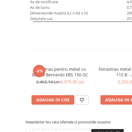
Ax de rectificare
4,
Mandrină cu 4 fălci din fontă
Ax de lucru
0,
Mandrină cu 4 fălci din otel
Dimensiunile maşinii (Lt x Ad x H)
29
Greutate cca.
25
Seturi de unelte pentru strungarie
Standuri pentru strunguri
Instrumente de prindere
Dispozitive de prindere pentru
unelte
Elemente de prindere mecanică
Fălci pentru PHV / VHV
Ferastrau pentru metal cu
Fierastrau meta
-6%
Menghine
banda Bernardo EBS 150 GC
115 B - 
Mese rotative / mese inclinabile /
6.463,14 Lei
6.075,35 Lei
2.255,3
Etape XY
Papusa mobila / con de centrare
ADAUGA IN COS
ADAUGA IN 
Instrumente de masurare
Afisaj digital
Bloc ecartament, masurare și
Newsletter
Nu rata ofertele si promotiile noastre
testare