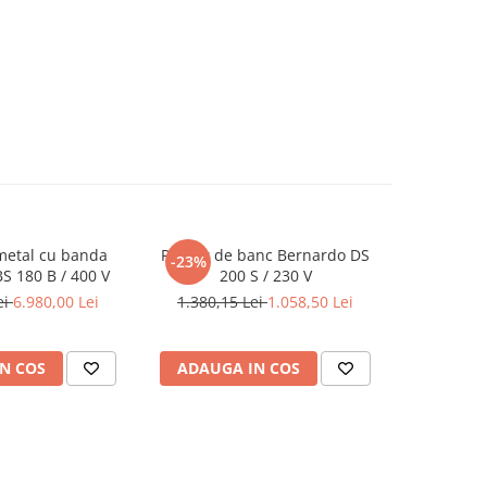
metal cu banda
Polizor de banc Bernardo DS
Masina de 
-23%
S 180 B / 400 V
200 S / 230 V
35
ei
6.980,00 Lei
1.380,15 Lei
1.058,50 Lei
5
N COS
ADAUGA IN COS
ADAUG