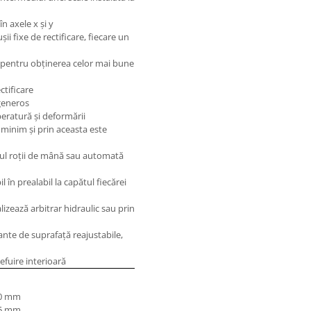
n axele x şi y
ii fixe de rectificare, fiecare un
lă pentru obţinerea celor mai bune
ctificare
 generos
mperatură şi deformării
n minim şi prin aceasta este
ul roţii de mână sau automată
 în prealabil la capătul fiecărei
lizează arbitrar hidraulic sau prin
sante de suprafaţă reajustabile,
efuire interioară
0 mm
5 mm