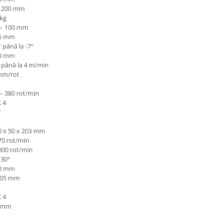
– 200 mm
 kg
 – 100 mm
5 mm
 până la -7°
0 mm
1 până la 4 m/min
mm/rot
 – 380 rot/min
 4
°
0 x 50 x 203 mm
70 rot/min
000 rot/min
 30°
0 mm
005 mm
 4
 mm