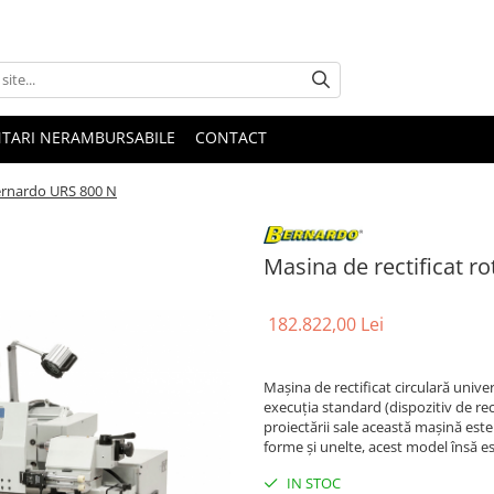
NTARI NERAMBURSABILE
CONTACT
Bernardo URS 800 N
Masina de rectificat 
182.822,00 Lei
Maşina de rectificat circulară unive
execuţia standard (dispozitiv de rect
proiectării sale această maşină est
forme şi unelte, acest model însă est
IN STOC