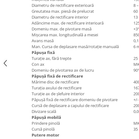
Masini pneumatice de filetat
Diametru de rectificare exterioară
8 
Greutatea max. piesă de prelucrat
60
Masini electrice de filetat
Diametru de rectificare interior
13
Exhaustor pentru aschii metal
Adâncime max. de rectificare interioară
12
Domeniu max. de pivotare masă
+3°
Masini de gaurit cu talpa
Mişcarea max. longitudinală a mesei
85
magnetica
Avans masă
0,
Instalatii de spalare a pieselor
Man. Cursa de deplasare masă/rotaţie manuală
6 
Păpuşa fixă
Accesorii prelucrare metal
Turaţie ax, fără trepte
25
Universale de strung si accesorii
Con ax
MK
pentru strunguri
Domeniu de pivotarea ax de lucru
90
Păpuşă fixă de rectificare
Falci pentru 3 bacuri PS3/ PO3
Mărime disc de rectificare
40
Falci pentru 4 bacuri PS4/ PO4
Turaţia axului de rectificare
16
Turaţie ax de şlefuire interior
20
Flanșă
Păpuşă fixă de rectificare domeniu de pivotare
+/-
Fălcile pentru 3-bacuri DK11
Cursă de deplasare a capului de rectificare
20
Divizare scală
0,
Fălcile pentru 4-bacuri DK12
Păpuşă mobilă
Mandrine independente
Prindere pinolă
MK
Mandrină cu 3 fălci din fontă
Cursă pinolă
35
Putere motor
Mandrină cu 3 fălci din otel