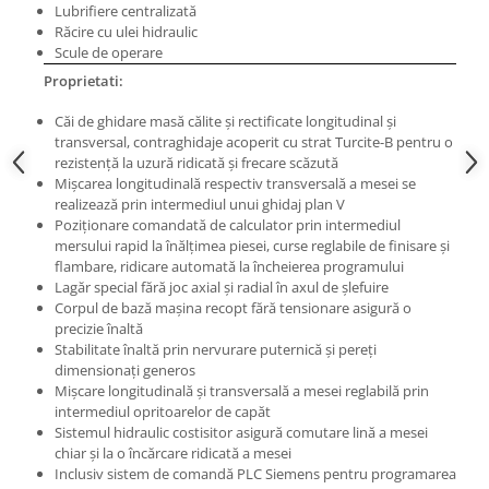
Masini electrice de filetat
Lubrifiere centralizată
Lame de ferastrau cu varf din
Răcire cu ulei hidraulic
Exhaustor pentru aschii metal
carbura
Scule de operare
Masini de gaurit cu talpa
Lame de ferăstrău cu acoperire
Proprietati:
magnetica
TiN
Căi de ghidare masă călite şi rectificate longitudinal şi
Instalatii de spalare a pieselor
Panze de taiere cu banda verticala
transversal, contraghidaje acoperit cu strat Turcite-B pentru o
Panze de taiere metal pentru
rezistenţă la uzură ridicată şi frecare scăzută
Mişcarea longitudinală respectiv transversală a mesei se
ferastraie
realizează prin intermediul unui ghidaj plan V
Roti de lustruit
Poziţionare comandată de calculator prin intermediul
mersului rapid la înălţimea piesei, curse reglabile de finisare şi
Standuri pentru ferăstraie cu
flambare, ridicare automată la încheierea programului
bandă
Lagăr special fără joc axial şi radial în axul de şlefuire
Standuri pentru mașini de găurit și
Corpul de bază maşina recopt fără tensionare asigură o
precizie înaltă
frezat
Stabilitate înaltă prin nervurare puternică şi pereţi
Standuri pentru mașini de șlefuit
dimensionaţi generos
Mişcare longitudinală şi transversală a mesei reglabilă prin
Standuri pentru strunguri metal
intermediul opritoarelor de capăt
Unelte striere
Sistemul hidraulic costisitor asigură comutare lină a mesei
chiar şi la o încărcare ridicată a mesei
Inclusiv sistem de comandă PLC Siemens pentru programarea