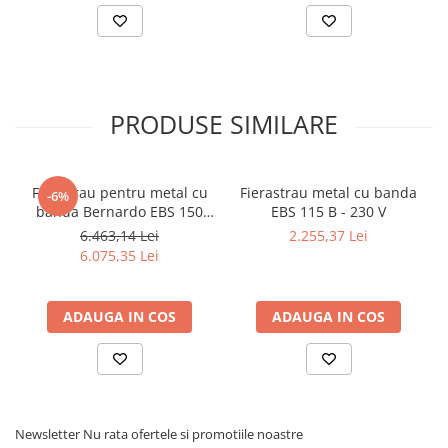
PRODUSE SIMILARE
Ferastrau pentru metal cu
Fierastrau metal cu banda
-6%
banda Bernardo EBS 150
EBS 115 B - 230 V
GC
6.463,14 Lei
2.255,37 Lei
6.075,35 Lei
ADAUGA IN COS
ADAUGA IN COS
Newsletter
Nu rata ofertele si promotiile noastre