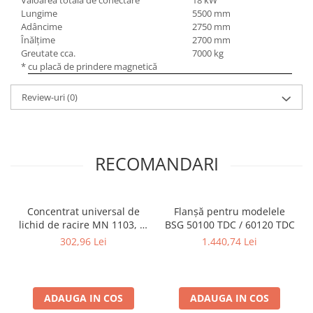
Valoarea totală de conectare
18 kW
Lungime
5500 mm
Adâncime
2750 mm
Înălţime
2700 mm
Greutate cca.
7000 kg
*
cu placă de prindere magnetică
Review-uri
(0)
RECOMANDARI
Concentrat universal de
Flanșă pentru modelele
lichid de racire MN 1103, in
BSG 50100 TDC / 60120 TDC
bidon de 5 l
302,96 Lei
1.440,74 Lei
ADAUGA IN COS
ADAUGA IN COS