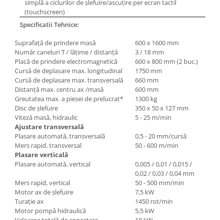
simplă a ciclurilor de şlefuire/ascuţire per ecran tactil
(touchscreen)
Specificatii Tehnice:
Suprafaţă de prindere masă
600 x 1600 mm
Număr caneluri T / lăţime / distanţă
3 / 18 mm
Placă de prindere electromagnetică
600 x 800 mm (2 buc.)
Cursă de deplasare max. longitudinal
1750 mm
Cursă de deplasare max. transversală
660 mm
Distanţă max. centru ax /masă
600 mm
Greutatea max. a piesei de prelucrat
*
1300 kg
Disc de şlefuire
350 x 50 x 127 mm
Viteză masă, hidraulic
5 - 25 m/min
Ajustare transversal
ă
Plasare automată, transversală
0,5 - 20 mm/cursă
Mers rapid, transversal
50 - 600 m/min
Plasare vertical
ă
Plasare automată, vertical
0,005 / 0,01 / 0,015 /
0,02 / 0,03 / 0,04 mm
Mers rapid, vertical
50 - 500 mm/min
Motor ax de şlefuire
7,5 kW
Turaţie ax
1450 rot/min
Motor pompă hidraulică
5,5 kW