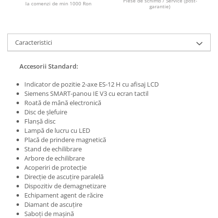
Piese de schimb / Service (post-
la comenzi de min 1000 Ron
garantie)
Masini de lustruit
Masini de polizat bavuri cu perii
Masini de rectificat plan
Caracteristici
Masini de rectificat plan
Masini de rectificat rotund
Accesorii Standard:
Masini de satinat
Indicator de pozitie 2-axe ES-12 H cu afisaj LCD
Masini de slefuit combinate
Siemens SMART-panou IE V3 cu ecran tactil
Masini de slefuit cu banda
Roată de mână electronică
Masini de slefuit cu disc
Disc de şlefuire
Flanşă disc
Masini de slefuit cu mediu umed si
Lampă de lucru cu LED
uscat
Placă de prindere magnetică
Masini de slefuit cutite de gravat
Stand de echilibrare
Arbore de echilibrare
Masini de tesit
Acoperiri de protecţie
Masini pentru slefuit tevi
Direcţie de ascuţire paralelă
Masini universale de ascutit
Dispozitiv de demagnetizare
Echipament agent de răcire
Polizoare de banc
Diamant de ascuţire
Masini de filetat
Saboţi de maşină