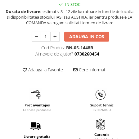
Masini de gaurit cu coloana si cap
IN STOC
de actionare
Durata de livrare:
estimativ 3 - 12 zile lucratoare in functie de locatia
si disponibilitatea stocului IASI sau AUSTRIA, iar pentru produsele LA
Masini de gaurit cu coloana si
COMANDA va rugam solicitati termen de livrare
curea de distributie
Masini de gaurit cu masa
ADAUGA IN COS
Masini de gaurit cu stand si
coloana
Cod Produs:
BN-05-1448B
Ai nevoie de ajutor?
0730260454
Masini de gaurit radiale
Masini de gaurit si frezat
Adauga la Favorite
Cere informatii
Masini de gaurit cu freza
Masini de frezat universale
Centre de prelucrare verticale CNC
Masini de frezat cu batiu
Masini de frezat multifunctionale
Pret avantajos
Suport tehnic
La toate produsele
0730260454
Masini de frezat universale SERVO
Masini de frezat verticale
Masini de slefuit metal
Garantie
Livrare gratuita
Masini de ascutit burghie