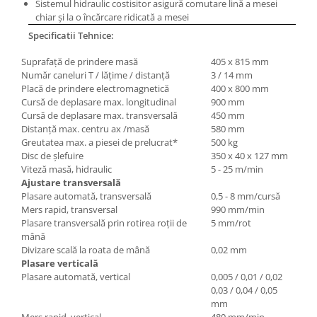
Sistemul hidraulic costisitor asigură comutare lină a mesei
Mandrină cu 4 fălci din fontă
chiar şi la o încărcare ridicată a mesei
Mandrină cu 4 fălci din otel
Specificatii Tehnice:
Seturi de unelte pentru strungarie
Suprafaţă de prindere masă
405 x 815 mm
Standuri pentru strunguri
Număr caneluri T / lăţime / distanţă
3 / 14 mm
Instrumente de prindere
Placă de prindere electromagnetică
400 x 800 mm
Cursă de deplasare max. longitudinal
900 mm
Dispozitive de prindere pentru
Cursă de deplasare max. transversală
450 mm
unelte
Distanţă max. centru ax /masă
580 mm
Elemente de prindere mecanică
Greutatea max. a piesei de prelucrat*
500 kg
Disc de şlefuire
350 x 40 x 127 mm
Fălci pentru PHV / VHV
Viteză masă, hidraulic
5 - 25 m/min
Menghine
Ajustare transversal
ă
Mese rotative / mese inclinabile /
Plasare automată, transversală
0,5 - 8 mm/cursă
Etape XY
Mers rapid, transversal
990 mm/min
Plasare transversală prin rotirea roţii de
5 mm/rot
Papusa mobila / con de centrare
mână
Instrumente de masurare
Divizare scală la roata de mână
0,02 mm
Plasare vertical
ă
Afisaj digital
Plasare automată, vertical
0,005 / 0,01 / 0,02
Bloc ecartament, masurare și
0,03 / 0,04 / 0,05
testare
mm