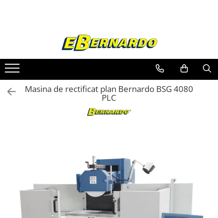
Toate Produsele
Prelucrare metal
Fierastraie pentru metal
Ferastraie mobile pentru metal
Masina de rectificat plan Bernardo BSG 4080
Fierastraie prelucrare metal
PLC
Ferastraie orizontale pentru metal
Ferastraie circulare pentru metal
Dispozitive de sudare pentru panze
panglica
Ferastraie automate cu banda si
doua coloane
Ferastraie metal cu banda si taiere
dubla semiautomate
Ferastraie prelucrare metal cu
banda si taiere dubla