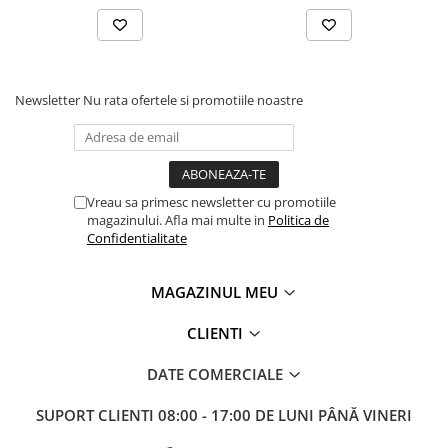
Accesorii, mese si prelungiri metal
Benzi textile de șlefuit pentru
prelucrarea metalelor
Instrumente de tăiere diferite
Newsletter
Nu rata ofertele si promotiile noastre
Lame de ferastrau cu varf din
carbura
Lame de ferăstrău cu acoperire
TiN
Vreau sa primesc newsletter cu promotiile
magazinului. Afla mai multe in
Politica de
Panze de taiere cu banda verticala
Confidentialitate
Panze de taiere metal pentru
ferastraie
MAGAZINUL MEU
Roti de lustruit
CLIENTI
Standuri pentru ferăstraie cu
bandă
DATE COMERCIALE
Standuri pentru mașini de găurit și
frezat
SUPORT CLIENTI
08:00 - 17:00 DE LUNI PÂNĂ VINERI
Standuri pentru mașini de șlefuit