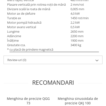
Mers rapid, vertical
480 mm/min
Dispozitiv de testare
Plasare verticală prin rotirea roţii de mână
2 mm/rot
Indicatoare înălțime
Divizare scală la roata de mână
0,005 mm
Indicator cadran / Baze magnetice
Motor ax de şlefuire
4,0 kW
Turaţie ax
1450 rot/min
Masurare
Motor pompă hidraulică
2,2 kW
Micrometru
Motor avans vertical
0,5 kW
Micrometru de adancime
Lungime
2650 mm
Adâncime
2200 mm
Micrometru de interior
Înălţime
1900 mm
Nivele
Greutate cca.
3400 kg
*
cu placă de prindere magnetică
Palpatoare margine
Placi de granit de suprafață
Review-uri
(0)
Prisma
Raportor
Set unelte de masurare
RECOMANDARI
Instrumente de decupare
metalelor
Instrumente de frezat
Menghina de precizie QGG
Menghina sinusoidala de
Instrumente de găurit
73
precizie QKJ 100
Tarozi si filiere