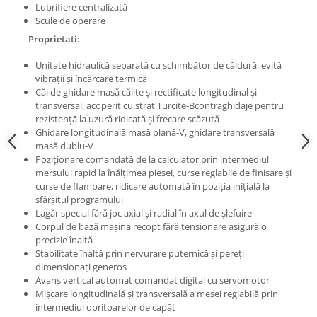
Lubrifiere centralizată
Masini pneumatice de filetat
Scule de operare
Masini electrice de filetat
Proprietati:
Exhaustor pentru aschii metal
Unitate hidraulică separată cu schimbător de căldură, evită
Masini de gaurit cu talpa
vibraţii şi încărcare termică
magnetica
Căi de ghidare masă călite şi rectificate longitudinal şi
Instalatii de spalare a pieselor
transversal, acoperit cu strat Turcite-Bcontraghidaje pentru
rezistenţă la uzură ridicată şi frecare scăzută
Accesorii prelucrare metal
Ghidare longitudinală masă plană-V, ghidare transversală
Universale de strung si accesorii
masă dublu-V
Poziţionare comandată de la calculator prin intermediul
pentru strunguri
mersului rapid la înălţimea piesei, curse reglabile de finisare şi
Falci pentru 3 bacuri PS3/ PO3
curse de flambare, ridicare automată în poziţia iniţială la
sfârşitul programului
Falci pentru 4 bacuri PS4/ PO4
Lagăr special fără joc axial şi radial în axul de şlefuire
Flanșă
Corpul de bază maşina recopt fără tensionare asigură o
Fălcile pentru 3-bacuri DK11
precizie înaltă
Stabilitate înaltă prin nervurare puternică şi pereţi
Fălcile pentru 4-bacuri DK12
dimensionaţi generos
Mandrine independente
Avans vertical automat comandat digital cu servomotor
Mandrină cu 3 fălci din fontă
Mişcare longitudinală şi transversală a mesei reglabilă prin
intermediul opritoarelor de capăt
Mandrină cu 3 fălci din otel