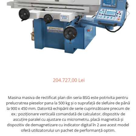
Ferastraie verticale
Strunguri pentru metal
Strunguri CNC
Strunguri cu cutie de viteze
Strunguri cu surub de ghidare
Strunguri de precizie
Strunguri metal cu freza
Strunguri universale
Strunguri universale cu afisaj
digital
204.727,00 Lei
Strunguri universale cu viteza
variabila
Masini de gaurit
Masina masiva de rectificat plan din seria BSG este potrivita pentru
prelucratrea pieselor pana la 500 kg și o suprafață de slefuire de până
Masini de gaurit - Vario - cu masa
la 900 x 450 mm. Datorită echipării de serie cuprinzătoare precum de
si coloana
ex.: poziţionare verticală comandată de calculator, dispozitiv de
Masini de gaurit cu angrenaj, masa
ascuţire paralel cu ajustare cu micrometru, placă magnetică şi
si coloana
dispozitiv de demagnetizare cu indicator digital în 2 axe acest model
oferă utilizatorului un pachet de performanţă optim.
Masini de gaurit cu coloana