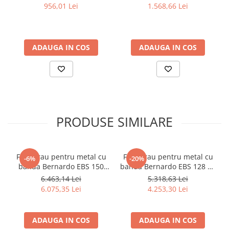
956,01 Lei
1.568,66 Lei
Accesorii utilaje
Accesorii masini de gaurit si frezat
Accesorii pentru ferastraie
ADAUGA IN COS
ADAUGA IN COS
mecanice cu banda si disc
Accesorii pentru masini de ascutit
Accesorii pentru masini de gaurit
Accesorii pentru masini de slefuit
Accesorii pentru masini de taiat
filete
PRODUSE SIMILARE
Accesorii pentru mașini de găurit
magnetice
Accesorii pentru strunguri
Ferastrau pentru metal cu
Ferastrau pentru metal cu
-6%
-20%
Accesorii polizor umed și uscat
banda Bernardo EBS 150
banda Bernardo EBS 128 CL
GC
- 230 V
Accesorii generale
6.463,14 Lei
5.318,63 Lei
6.075,35 Lei
4.253,30 Lei
Accesorii masini de slefuit cutite
de gravat
Accesorii pentru mașini de șlefuit
ADAUGA IN COS
ADAUGA IN COS