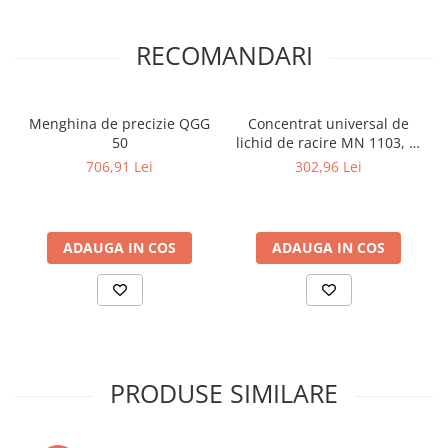
RECOMANDARI
Menghina de precizie QGG
Concentrat universal de
50
lichid de racire MN 1103, in
bidon de 5 l
706,91 Lei
302,96 Lei
ADAUGA IN COS
ADAUGA IN COS
PRODUSE SIMILARE