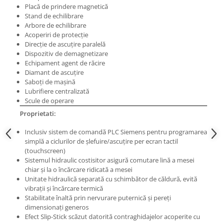
Masini electrice de filetat
Placă de prindere magnetică
Lame de ferastrau cu varf din
Exhaustor pentru aschii metal
Stand de echilibrare
carbura
Arbore de echilibrare
Masini de gaurit cu talpa
Lame de ferăstrău cu acoperire
Acoperiri de protecţie
magnetica
TiN
Direcţie de ascuţire paralelă
Dispozitiv de demagnetizare
Instalatii de spalare a pieselor
Panze de taiere cu banda verticala
Echipament agent de răcire
Diamant de ascuţire
Panze de taiere metal pentru
Saboţi de maşină
ferastraie
Lubrifiere centralizată
Roti de lustruit
Scule de operare
Proprietati:
Standuri pentru ferăstraie cu
bandă
Inclusiv sistem de comandă PLC Siemens pentru programarea
Standuri pentru mașini de găurit și
simplă a ciclurilor de şlefuire/ascuţire per ecran tactil
frezat
(touchscreen)
Sistemul hidraulic costisitor asigură comutare lină a mesei
Standuri pentru mașini de șlefuit
chiar şi la o încărcare ridicată a mesei
Unitate hidraulică separată cu schimbător de căldură, evită
Standuri pentru strunguri metal
vibraţii şi încărcare termică
Unelte striere
Stabilitate înaltă prin nervurare puternică şi pereţi
dimensionaţi generos
Efect Slip-Stick scăzut datorită contraghidajelor acoperite cu