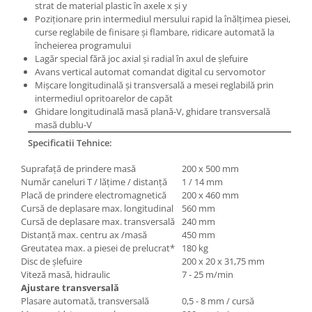
strat de material plastic în axele x şi y
Poziţionare prin intermediul mersului rapid la înălţimea piesei,
curse reglabile de finisare şi flambare, ridicare automată la
încheierea programului
Lagăr special fără joc axial şi radial în axul de şlefuire
Avans vertical automat comandat digital cu servomotor
Mişcare longitudinală şi transversală a mesei reglabilă prin
intermediul opritoarelor de capăt
Ghidare longitudinală masă plană-V, ghidare transversală
masă dublu-V
Specificatii Tehnice:
Suprafaţă de prindere masă
200 x 500 mm
Număr caneluri T / lăţime / distanţă
1 / 14 mm
Placă de prindere electromagnetică
200 x 460 mm
Cursă de deplasare max. longitudinal
560 mm
Cursă de deplasare max. transversală
240 mm
Distanţă max. centru ax /masă
450 mm
Greutatea max. a piesei de prelucrat*
180 kg
Disc de şlefuire
200 x 20 x 31,75 mm
Viteză masă, hidraulic
7 - 25 m/min
Ajustare transversală
Plasare automată, transversală
0,5 - 8 mm / cursă