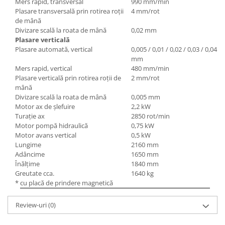
Mers rapid, transversal
990 mm/min
Plasare transversală prin rotirea roţii
4 mm/rot
de mână
Divizare scală la roata de mână
0,02 mm
Plasare verticală
Plasare automată, vertical
0,005 / 0,01 / 0,02 / 0,03 / 0,04 / 
mm
Mers rapid, vertical
480 mm/min
Plasare verticală prin rotirea roţii de
2 mm/rot
mână
Divizare scală la roata de mână
0,005 mm
Motor ax de şlefuire
2,2 kW
Turaţie ax
2850 rot/min
Motor pompă hidraulică
0,75 kW
Motor avans vertical
0,5 kW
Lungime
2160 mm
Adâncime
1650 mm
Înălţime
1840 mm
Greutate cca.
1640 kg
* cu placă de prindere magnetică
Review-uri
(0)