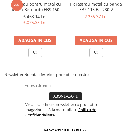
Ferastrau pentru metal cu
Fierastrau metal cu banda
-6%
banda Bernardo EBS 150
EBS 115 B - 230 V
GC
6.463,14 Lei
2.255,37 Lei
6.075,35 Lei
ADAUGA IN COS
ADAUGA IN COS
Newsletter
Nu rata ofertele si promotiile noastre
Vreau sa primesc newsletter cu promotiile
magazinului. Afla mai multe in
Politica de
Confidentialitate
MAGAZINUL MEU