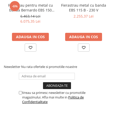
Dispozitiv de testare
Ferastrau pentru metal cu
Fierastrau metal cu banda
-6%
Indicatoare înălțime
banda Bernardo EBS 150
EBS 115 B - 230 V
Indicator cadran / Baze magnetice
GC
6.463,14 Lei
2.255,37 Lei
Masurare
6.075,35 Lei
Micrometru
Micrometru de adancime
ADAUGA IN COS
ADAUGA IN COS
Micrometru de interior
Nivele
Palpatoare margine
Placi de granit de suprafață
Newsletter
Nu rata ofertele si promotiile noastre
Prisma
Raportor
Set unelte de masurare
Instrumente de decupare
metalelor
Vreau sa primesc newsletter cu promotiile
magazinului. Afla mai multe in
Politica de
Instrumente de frezat
Confidentialitate
Instrumente de găurit
Tarozi si filiere