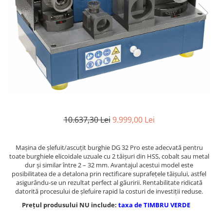
Ferastraie verticale
Strunguri pentru metal
Strunguri CNC
Strunguri cu cutie de viteze
Strunguri cu surub de ghidare
Strunguri de precizie
Strunguri metal cu freza
Strunguri universale
Strunguri universale cu afisaj
digital
10.637,30 Lei
9.999,00 Lei
Strunguri universale cu viteza
variabila
Maşina de şlefuit/ascuţit burghie DG 32 Pro este adecvată pentru
Masini de gaurit
toate burghiele elicoidale uzuale cu 2 tăişuri din HSS, cobalt sau metal
dur şi similar între 2 – 32 mm. Avantajul acestui model este
Masini de gaurit - Vario - cu masa
posibilitatea de a detalona prin rectificare suprafeţele tăişului, astfel
si coloana
asigurându-se un rezultat perfect al găuririi. Rentabilitate ridicată
Masini de gaurit cu angrenaj, masa
datorită procesului de şlefuire rapid la costuri de investiţii reduse.
si coloana
Prețul produsului NU include:
taxa de TIMBRU VERDE
Masini de gaurit cu coloana