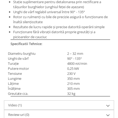
Staţie suplimentare pentru detalonarea prin rectificare a
Masini pneumatice de filetat
tăişurilor burghielor (unghiul feţei de aşezare)
Masini electrice de filetat
Unghi de vârf reglabil universal între 90° - 135°
Rotor cu rulmenţi cu bile de precizie asigură o funcţionare de
Exhaustor pentru aschii metal
înaltă silenţiozitate
Masini de gaurit cu talpa
Rezultate de lucru rapide şi precise datorită operării simple
magnetica
Funcţionare fără vibraţii datorită proprie greutăţi şi a
picioarelor de cauciuc
Instalatii de spalare a pieselor
Specificatii Tehnice:
Accesorii prelucrare metal
Diametru burghiu
2 – 32 mm
Universale de strung si accesorii
Unghi de vârf
90° - 135°
pentru strunguri
Turaţie
4800 rot/min
Falci pentru 3 bacuri PS3/ PO3
Putere motor
0,25 kW
Tensiune
230 V
Falci pentru 4 bacuri PS4/ PO4
Lungime
350 mm
Flanșă
Lăţime
210 mm
Fălcile pentru 3-bacuri DK11
Înălţime
305 mm
Greutate cca.
32 kg
Fălcile pentru 4-bacuri DK12
Mandrine independente
Video
(1)
Mandrină cu 3 fălci din fontă
Review-uri
(0)
Mandrină cu 3 fălci din otel