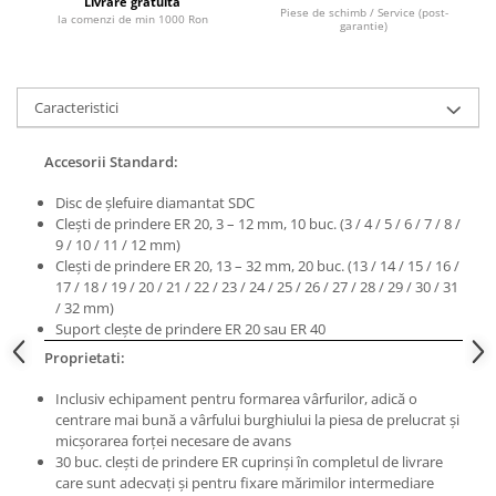
Livrare gratuita
Piese de schimb / Service (post-
la comenzi de min 1000 Ron
Masini de lustruit
garantie)
Masini de polizat bavuri cu perii
Masini de rectificat plan
Caracteristici
Masini de rectificat plan
Masini de rectificat rotund
Accesorii Standard:
Masini de satinat
Masini de slefuit combinate
Disc de şlefuire diamanta
t SDC
Cleşti de prindere ER 20, 3 – 12 mm, 10 buc. (3 / 4 / 5 / 6 / 7 / 8 /
Masini de slefuit cu banda
9 / 10 / 11 / 12 mm)
Masini de slefuit cu disc
Cleşti de prindere ER 20, 13 – 32 mm, 20 buc. (13 / 14 / 15 / 16 /
Masini de slefuit cu mediu umed si
17 / 18 / 19 / 20 / 21 / 22 / 23 / 24 / 25 / 26 / 27 / 28 / 29 / 30 / 31
uscat
/ 32 mm)
Suport cleşte de prindere ER 20 sau ER 40
Masini de slefuit cutite de gravat
Proprietati:
Masini de tesit
Masini pentru slefuit tevi
Inclusiv echipament pentru formarea vârfurilor, adică o
centrare mai bună a vârfului burghiului la piesa de prelucrat şi
Masini universale de ascutit
micşorarea forţei necesare de avans
Polizoare de banc
30 buc. cleşti de prindere ER cuprinşi în completul de livrare
Masini de filetat
care sunt adecvaţi şi pentru fixare mărimilor intermediare