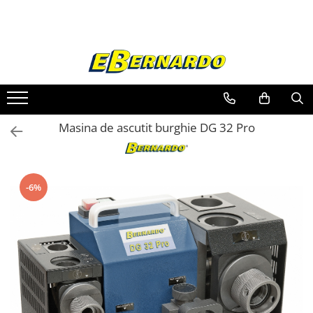
Toate Produsele
Prelucrare metal
Fierastraie pentru metal
Ferastraie mobile pentru metal
Masina de ascutit burghie DG 32 Pro
Fierastraie prelucrare metal
Ferastraie orizontale pentru metal
Ferastraie circulare pentru metal
Dispozitive de sudare pentru panze
-6%
panglica
Ferastraie automate cu banda si
doua coloane
Ferastraie metal cu banda si taiere
dubla semiautomate
Ferastraie prelucrare metal cu
banda si taiere dubla