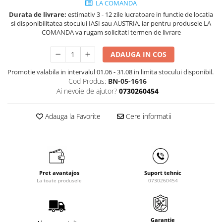
LA COMANDA
Masini de gaurit cu coloana si cap
Durata de livrare:
estimativ 3 - 12 zile lucratoare in functie de locatia
de actionare
si disponibilitatea stocului IASI sau AUSTRIA, iar pentru produsele LA
Masini de gaurit cu coloana si
COMANDA va rugam solicitati termen de livrare
curea de distributie
Masini de gaurit cu masa
ADAUGA IN COS
Masini de gaurit cu stand si
Promotie valabila in intervalul 01.06 - 31.08 in limita stocului disponibil.
coloana
Cod Produs:
BN-05-1616
Masini de gaurit radiale
Ai nevoie de ajutor?
0730260454
Masini de gaurit si frezat
Masini de gaurit cu freza
Adauga la Favorite
Cere informatii
Masini de frezat universale
Centre de prelucrare verticale CNC
Masini de frezat cu batiu
Masini de frezat multifunctionale
Pret avantajos
Suport tehnic
Masini de frezat universale SERVO
La toate produsele
0730260454
Masini de frezat verticale
Masini de slefuit metal
Masini de ascutit burghie
Garantie