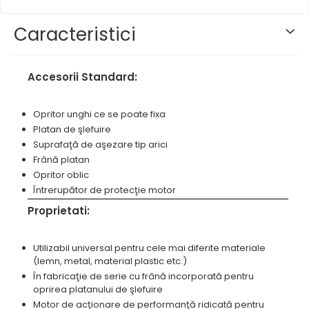
Masini pneumatice de filetat
prelucrarea metalelor
Prese pentru rame
Masini electrice de filetat
Caracteristici
Instrumente de tăiere diferite
Standuri universale
Exhaustor pentru aschii metal
Lame de ferastrau cu varf din
Masini de gaurit cu talpa
carbura
magnetica
Accesorii Standard:
Lame de ferăstrău cu acoperire
Instalatii de spalare a pieselor
TiN
Opritor unghi ce se poate fixa
Panze de taiere cu banda
Platan de şlefuire
verticala
Suprafaţă de aşezare tip arici
Panze de taiere metal pentru
Frână platan
ferastraie
Opritor oblic
Întrerupător de protecţie motor
Roti de lustruit
Proprietati:
Standuri pentru ferăstraie cu
bandă
Utilizabil universal pentru cele mai diferite materiale
Standuri pentru mașini de găurit
(lemn, metal, material plastic etc.)
și frezat
În fabricaţie de serie cu frână incorporată pentru
Standuri pentru mașini de
oprirea platanului de şlefuire
șlefuit
Motor de acţionare de performanţă ridicată pentru