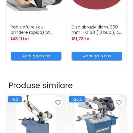
Pad slefuire (cu
Disc abraziv diam. 300
prindere rapida) pt.
mm - G 60 (10 buc.), cu
BDSM 300 / TS 300 /
prindere rapida
148,11 Lei
181,78 Lei
OST
Adauga in cos
Adauga in cos
Produse similare
-6%
-20%