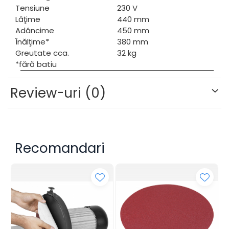
Tensiune
230 V
Lăţime
440 mm
Adâncime
450 mm
Înălţime*
380 mm
Greutate cca.
32 kg
*fără batiu
Review-uri
(0)
Recomandari