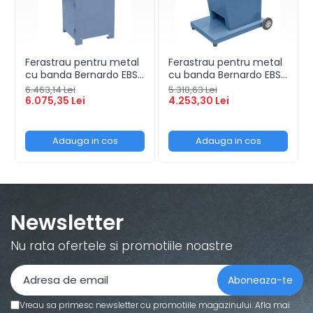
Ferastrau pentru metal
Ferastrau pentru metal
cu banda Bernardo EBS
cu banda Bernardo EBS
150 GC
128 CL - 230 V
6.463,14 Lei
5.318,63 Lei
6.075,35 Lei
4.253,30 Lei
Adauga in cos
Adauga in cos
Newsletter
Nu rata ofertele si promotiile noastre
Vreau sa primesc newsletter cu promotiile magazinului. Afla mai