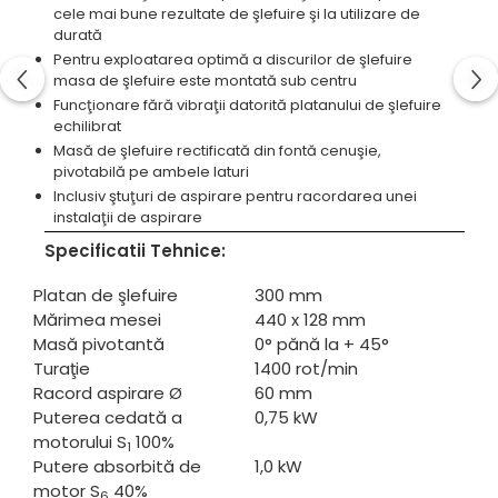
cele mai bune rezultate de şlefuire şi la utilizare de
Standuri pentru strunguri metal
durată
Unelte striere
Pentru exploatarea optimă a discurilor de şlefuire
masa de şlefuire este montată sub centru
Funcţionare fără vibraţii datorită platanului de şlefuire
echilibrat
Masă de şlefuire rectificată din fontă cenuşie,
pivotabilă pe ambele laturi
Inclusiv ştuţuri de aspirare pentru racordarea unei
instalaţii de aspirare
Specificatii Tehnice:
Platan de şlefuire
300 mm
Mărimea mesei
440 x 128 mm
Masă pivotantă
0° pănă la + 45°
Turaţie
1400 rot/min
Racord aspirare Ø
60 mm
Puterea cedată a
0,75 kW
motorului S
100%
1
Putere absorbită de
1,0 kW
motor S
40%
6