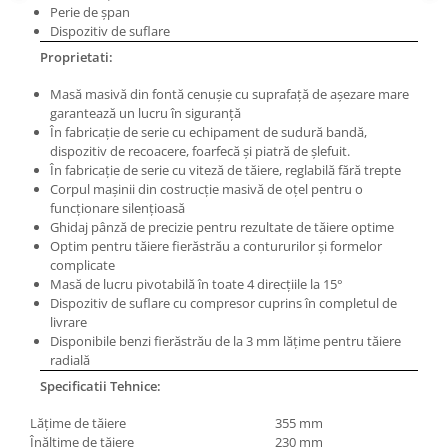
Masini electrice de filetat
Perie de şpan
Lame de ferastrau cu varf din
Exhaustor pentru aschii metal
Dispozitiv de suflare
carbura
Proprietati:
Masini de gaurit cu talpa
Lame de ferăstrău cu acoperire
magnetica
TiN
Masă masivă din fontă cenuşie cu suprafaţă de aşezare mare
Instalatii de spalare a pieselor
garantează un lucru în siguranţă
Panze de taiere cu banda verticala
În fabricaţie de serie cu echipament de sudură bandă,
Panze de taiere metal pentru
dispozitiv de recoacere, foarfecă şi piatră de şlefuit.
ferastraie
În fabricaţie de serie cu viteză de tăiere, reglabilă fără trepte
Corpul maşinii din costrucţie masivă de oţel pentru o
Roti de lustruit
funcţionare silenţioasă
Ghidaj pânză de precizie pentru rezultate de tăiere optime
Standuri pentru ferăstraie cu
Optim pentru tăiere fierăstrău a contururilor şi formelor
bandă
complicate
Standuri pentru mașini de găurit și
Masă de lucru pivotabilă în toate 4 direcţiile la 15°
frezat
Dispozitiv de suflare cu compresor cuprins în completul de
livrare
Standuri pentru mașini de șlefuit
Disponibile benzi fierăstrău de la 3 mm lăţime pentru tăiere
radială
Standuri pentru strunguri metal
Specificatii Tehnice:
Unelte striere
Lăţime de tăiere
355 mm
Înălţime de tăiere
230 mm