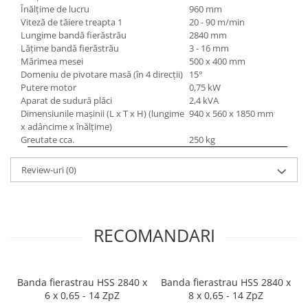
Înălţime de lucru
960 mm
Viteză de tăiere treapta 1
20 - 90 m/min
Lungime bandă fierăstrău
2840 mm
Lăţime bandă fierăstrău
3 - 16 mm
Mărimea mesei
500 x 400 mm
Domeniu de pivotare masă (în 4 direcţii)
15°
Putere motor
0,75 kW
Aparat de sudură plăci
2,4 kVA
Dimensiunile maşinii (L x T x H) (lungime
940 x 560 x 1850 mm
x adâncime x înălţime)
Greutate cca.
250 kg
Review-uri
(0)
RECOMANDARI
Banda fierastrau HSS 2840 x
Banda fierastrau HSS 2840 x
6 x 0,65 - 14 ZpZ
8 x 0,65 - 14 ZpZ