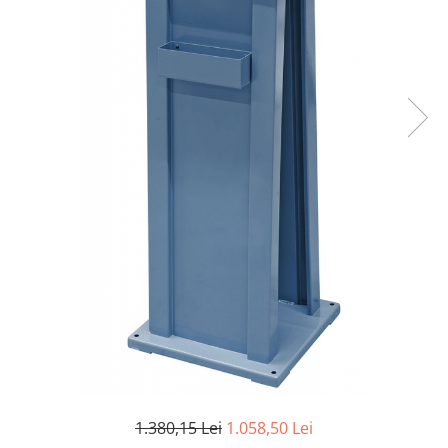
Ferastraie verticale
Strunguri pentru metal
Strunguri CNC
Strunguri cu cutie de viteze
Strunguri cu surub de ghidare
Strunguri de precizie
Strunguri metal cu freza
Strunguri universale
Strunguri universale cu afisaj
digital
Strunguri universale cu viteza
variabila
Masini de gaurit
Masini de gaurit - Vario - cu masa
si coloana
Masini de gaurit cu angrenaj, masa
si coloana
1.380,15 Lei
1.058,50 Lei
Masini de gaurit cu coloana