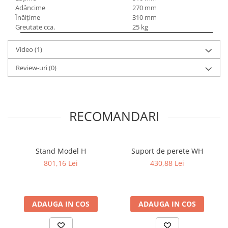
Adâncime
270 mm
Mandrină cu 4 fălci din fontă
Înălţime
310 mm
Mandrină cu 4 fălci din otel
Greutate cca.
25 kg
Seturi de unelte pentru strungarie
Standuri pentru strunguri
Video
(1)
Instrumente de prindere
Review-uri
(0)
Dispozitive de prindere pentru
unelte
Elemente de prindere mecanică
RECOMANDARI
Fălci pentru PHV / VHV
Menghine
Mese rotative / mese inclinabile /
Etape XY
Stand Model H
Suport de perete WH
801,16 Lei
430,88 Lei
Papusa mobila / con de centrare
Instrumente de masurare
Afisaj digital
ADAUGA IN COS
ADAUGA IN COS
Bloc ecartament, masurare și
testare