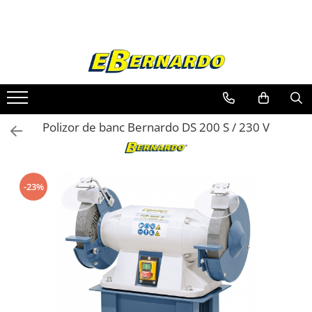
Toate Produsele
Prelucrare metal
Fierastraie pentru metal
Ferastraie mobile pentru metal
Polizor de banc Bernardo DS 200 S / 230 V
Fierastraie prelucrare metal
Ferastraie orizontale pentru metal
Ferastraie circulare pentru metal
Dispozitive de sudare pentru panze
-23%
panglica
Ferastraie automate cu banda si
doua coloane
Ferastraie metal cu banda si taiere
dubla semiautomate
Ferastraie prelucrare metal cu
banda si taiere dubla