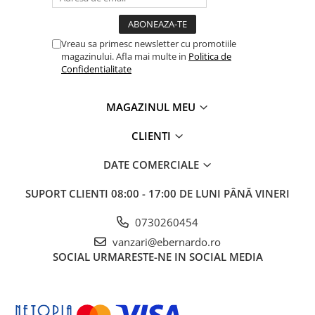
Accesorii utilaje
Accesorii masini de gaurit si frezat
Vreau sa primesc newsletter cu promotiile
Accesorii pentru ferastraie
magazinului. Afla mai multe in
Politica de
Confidentialitate
mecanice cu banda si disc
Accesorii pentru masini de ascutit
Accesorii pentru masini de gaurit
MAGAZINUL MEU
Accesorii pentru masini de slefuit
CLIENTI
Accesorii pentru masini de taiat
filete
DATE COMERCIALE
Accesorii pentru mașini de găurit
magnetice
SUPORT CLIENTI
08:00 - 17:00 DE LUNI PÂNĂ VINERI
Accesorii pentru strunguri
0730260454
Accesorii polizor umed și uscat
vanzari@ebernardo.ro
Accesorii generale
SOCIAL
URMARESTE-NE IN SOCIAL MEDIA
Accesorii masini de slefuit cutite
de gravat
Accesorii pentru mașini de șlefuit