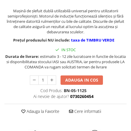
Masini de gaurit cu coloana si cap
de actionare
Maşină de şlefuit dublă utilizabilă universal pentru utilizatorii
semiprofeşionişti. Motorul de inducţie funcţionează silenţios şi fără
Masini de gaurit cu coloana si
întreţinere datorită rulmenţilor cu bile de calitate. Discurile de şlefuit
curea de distributie
de calitate asigură un rezultat al lucrului optim la ascuţirea şi
Masini de gaurit cu masa
debavurarea sculelor.
Masini de gaurit cu stand si
Prețul produsului NU include:
taxa de TIMBRU VERDE
coloana
IN STOC
Masini de gaurit radiale
Durata de livrare:
estimativ 3 - 12 zile lucratoare in functie de locatia
Masini de gaurit si frezat
si disponibilitatea stocului IASI sau AUSTRIA, iar pentru produsele LA
COMANDA va rugam solicitati termen de livrare
Masini de gaurit cu freza
Masini de frezat universale
ADAUGA IN COS
Centre de prelucrare verticale CNC
Masini de frezat cu batiu
Cod Produs:
BN-05-1125
Ai nevoie de ajutor?
0730260454
Masini de frezat multifunctionale
Masini de frezat universale SERVO
Adauga la Favorite
Cere informatii
Masini de frezat verticale
Masini de slefuit metal
Masini de ascutit burghie