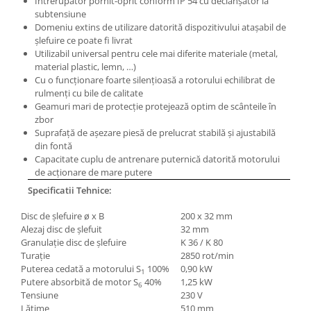
Întrerupător pornit-oprit conform IP 54 cu declanşator la
Masini pneumatice de filetat
subtensiune
Domeniu extins de utilizare datorită dispozitivului ataşabil de
Masini electrice de filetat
şlefuire ce poate fi livrat
Exhaustor pentru aschii metal
Utilizabil universal pentru cele mai diferite materiale (metal,
material plastic, lemn, …)
Masini de gaurit cu talpa
Cu o funcţionare foarte silenţioasă a rotorului echilibrat de
magnetica
rulmenţi cu bile de calitate
Instalatii de spalare a pieselor
Geamuri mari de protecţie protejează optim de scânteile în
zbor
Accesorii prelucrare metal
Suprafaţă de aşezare piesă de prelucrat stabilă şi ajustabilă
Universale de strung si accesorii
din fontă
pentru strunguri
Capacitate cuplu de antrenare puternică datorită motorului
de acţionare de mare putere
Falci pentru 3 bacuri PS3/ PO3
Specificatii Tehnice:
Falci pentru 4 bacuri PS4/ PO4
Flanșă
Disc de şlefuire ø x B
200 x 32 mm
Alezaj disc de şlefuit
32 mm
Fălcile pentru 3-bacuri DK11
Granulaţie disc de şlefuire
K 36 / K 80
Fălcile pentru 4-bacuri DK12
Turaţie
2850 rot/min
Mandrine independente
Puterea cedată a motorului S
100%
0,90 kW
1
Putere absorbită de motor S
40%
1,25 kW
6
Mandrină cu 3 fălci din fontă
Tensiune
230 V
Mandrină cu 3 fălci din otel
Lăţime
510 mm