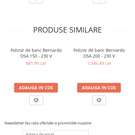
Dispozitiv de testare
Indicatoare înălțime
Indicator cadran / Baze magnetice
Masurare
PRODUSE SIMILARE
Micrometru
Micrometru de adancime
Micrometru de interior
Polizor de banc Bernardo
Polizor de banc Bernardo
Nivele
DSA 150 - 230 V
DSA 200 - 230 V
881,95 Lei
1.346,49 Lei
Palpatoare margine
Placi de granit de suprafață
Prisma
Raportor
ADAUGA IN COS
ADAUGA IN COS
Set unelte de masurare
Instrumente de decupare
metalelor
Instrumente de frezat
Newsletter
Nu rata ofertele si promotiile noastre
Instrumente de găurit
Tarozi si filiere