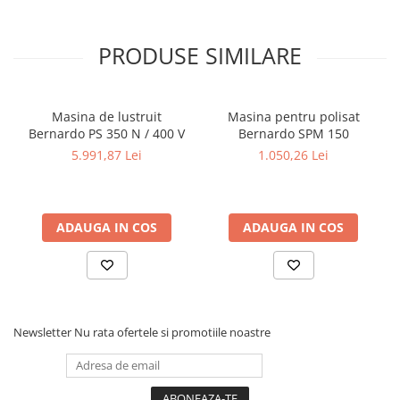
Dispozitiv de testare
Indicatoare înălțime
PRODUSE SIMILARE
Indicator cadran / Baze magnetice
Masurare
Micrometru
Masina de lustruit
Masina pentru polisat
Micrometru de adancime
Bernardo PS 350 N / 400 V
Bernardo SPM 150
Micrometru de interior
5.991,87 Lei
1.050,26 Lei
Nivele
Palpatoare margine
Placi de granit de suprafață
ADAUGA IN COS
ADAUGA IN COS
Prisma
Raportor
Set unelte de masurare
Instrumente de decupare
metalelor
Newsletter
Nu rata ofertele si promotiile noastre
Instrumente de frezat
Instrumente de găurit
Tarozi si filiere