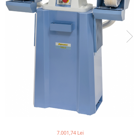
Ferastraie verticale
Strunguri pentru metal
Strunguri CNC
Strunguri cu cutie de viteze
Strunguri cu surub de ghidare
Strunguri de precizie
Strunguri metal cu freza
Strunguri universale
Strunguri universale cu afisaj
digital
Strunguri universale cu viteza
variabila
Masini de gaurit
Masini de gaurit - Vario - cu masa
si coloana
Masini de gaurit cu angrenaj, masa
si coloana
7.001,74 Lei
Masini de gaurit cu coloana