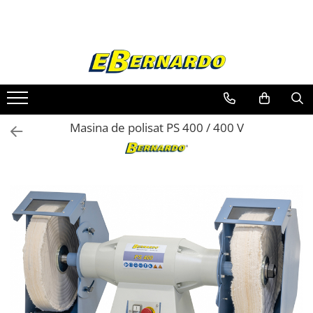
Toate Produsele
Prelucrare metal
Fierastraie pentru metal
Ferastraie mobile pentru metal
Masina de polisat PS 400 / 400 V
Fierastraie prelucrare metal
Ferastraie orizontale pentru metal
Ferastraie circulare pentru metal
Dispozitive de sudare pentru panze
panglica
Ferastraie automate cu banda si
doua coloane
Ferastraie metal cu banda si taiere
dubla semiautomate
Ferastraie prelucrare metal cu
banda si taiere dubla