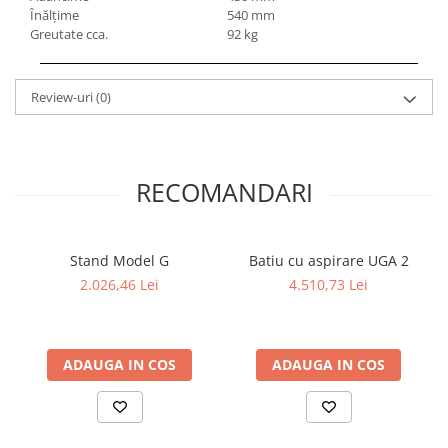
Înălţime
540 mm
Mandrină cu 4 fălci din fontă
Greutate cca.
92 kg
Mandrină cu 4 fălci din otel
Seturi de unelte pentru strungarie
Standuri pentru strunguri
Review-uri
(0)
Instrumente de prindere
Dispozitive de prindere pentru
unelte
RECOMANDARI
Elemente de prindere mecanică
Fălci pentru PHV / VHV
Menghine
Stand Model G
Batiu cu aspirare UGA 2
Mese rotative / mese inclinabile /
2.026,46 Lei
4.510,73 Lei
Etape XY
Papusa mobila / con de centrare
Instrumente de masurare
ADAUGA IN COS
ADAUGA IN COS
Afisaj digital
Bloc ecartament, masurare și
testare