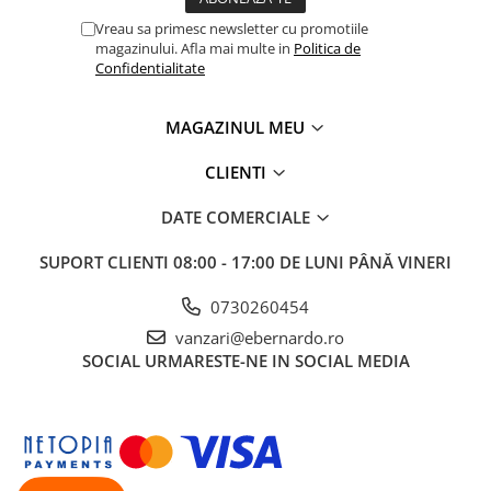
Accesorii utilaje
Vreau sa primesc newsletter cu promotiile
magazinului. Afla mai multe in
Politica de
Accesorii masini de gaurit si frezat
Confidentialitate
Accesorii pentru ferastraie
mecanice cu banda si disc
MAGAZINUL MEU
Accesorii pentru masini de ascutit
Accesorii pentru masini de gaurit
CLIENTI
Accesorii pentru masini de slefuit
DATE COMERCIALE
Accesorii pentru masini de taiat
filete
SUPORT CLIENTI
08:00 - 17:00 DE LUNI PÂNĂ VINERI
Accesorii pentru mașini de găurit
magnetice
0730260454
Accesorii pentru strunguri
vanzari@ebernardo.ro
Accesorii polizor umed și uscat
SOCIAL
URMARESTE-NE IN SOCIAL MEDIA
Accesorii generale
Accesorii masini de slefuit cutite
de gravat
Accesorii pentru mașini de șlefuit