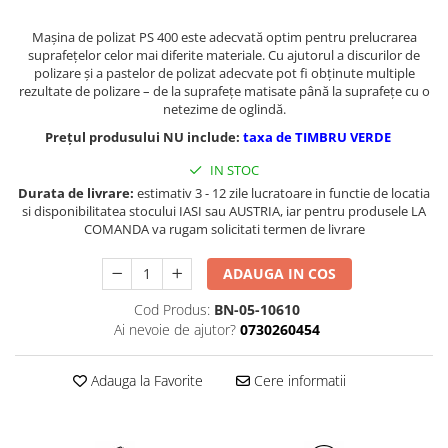
Masini de gaurit cu coloana si cap
de actionare
Maşina de polizat PS 400 este adecvată optim pentru prelucrarea
suprafeţelor celor mai diferite materiale. Cu ajutorul a discurilor de
Masini de gaurit cu coloana si
polizare şi a pastelor de polizat adecvate pot fi obţinute multiple
curea de distributie
rezultate de polizare – de la suprafeţe matisate până la suprafeţe cu o
Masini de gaurit cu masa
netezime de oglindă.
Masini de gaurit cu stand si
Prețul produsului NU include:
taxa de TIMBRU VERDE
coloana
IN STOC
Masini de gaurit radiale
Durata de livrare:
estimativ 3 - 12 zile lucratoare in functie de locatia
Masini de gaurit si frezat
si disponibilitatea stocului IASI sau AUSTRIA, iar pentru produsele LA
COMANDA va rugam solicitati termen de livrare
Masini de gaurit cu freza
Masini de frezat universale
ADAUGA IN COS
Centre de prelucrare verticale CNC
Masini de frezat cu batiu
Cod Produs:
BN-05-10610
Ai nevoie de ajutor?
0730260454
Masini de frezat multifunctionale
Masini de frezat universale SERVO
Adauga la Favorite
Cere informatii
Masini de frezat verticale
Masini de slefuit metal
Masini de ascutit burghie