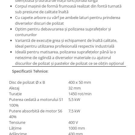
silenţioasă şi durată de viaţă funcţională lungă
Masini pneumatice de filetat
Corpul maşinii de formă frumoasă realizat din fontă turnată
sub presiune de calitate înaltă
Masini electrice de filetat
Cu capete arbore cu vârf pe ambele laturi pentru prinderea
Exhaustor pentru aschii metal
diverselor discuri de polizat
Optim pentru debavurarea şi polizarea suprafeţelor şi
Masini de gaurit cu talpa
contururilor
magnetica
Variantă de execuţie grea şi echipament de înaltă calitate,
Instalatii de spalare a pieselor
ideal pentru utilizarea profesională respectiv industrială
Ideală pentru matisarea, polizarea suprafeţelor până la o
Accesorii prelucrare metal
netezime de oglindă a diverselor materiale cu ajutorul
Universale de strung si accesorii
discurilor de polizat şi pastelor de polizat ce se obţin opţional
pentru strunguri
Specificatii Tehnice:
Falci pentru 3 bacuri PS3/ PO3
Disc de polizat Ø x B
400 x 50 mm
Falci pentru 4 bacuri PS4/ PO4
Alezaj
32 mm
Flanșă
Turaţie
1450 rot/min
Puterea cedată a motorului S1
5,5 kW
Fălcile pentru 3-bacuri DK11
100%
Fălcile pentru 4-bacuri DK12
Putere absorbită de motor S6
7,5 kW
Mandrine independente
40%
Tensiune
400 V
Mandrină cu 3 fălci din fontă
Lăţime
1000 mm
Mandrină cu 3 fălci din otel
Adâncime
430 mm