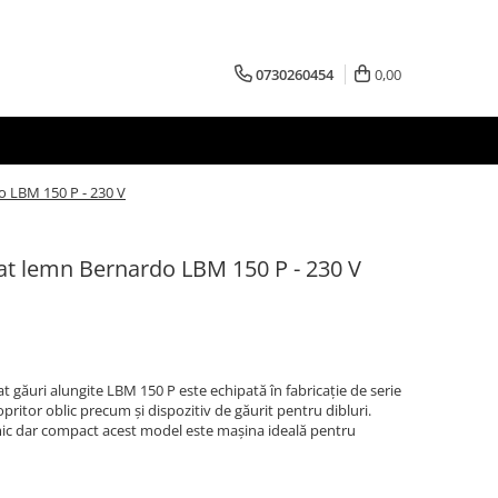
0730260454
0,00
 LBM 150 P - 230 V
t lemn Bernardo LBM 150 P - 230 V
t găuri alungite LBM 150 P este echipată în fabricaţie de serie
ritor oblic precum şi dispozitiv de găurit pentru dibluri.
mic dar compact acest model este maşina ideală pentru