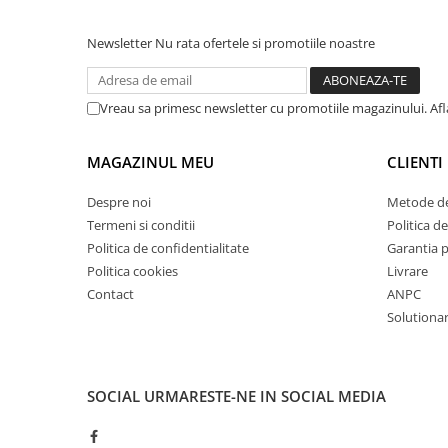
Mandrină cu 4 fălci din fontă
Newsletter
Nu rata ofertele si promotiile noastre
Mandrină cu 4 fălci din otel
Seturi de unelte pentru strungarie
Standuri pentru strunguri
Vreau sa primesc newsletter cu promotiile magazinului. Af
Instrumente de prindere
Dispozitive de prindere pentru
MAGAZINUL MEU
CLIENTI
unelte
Elemente de prindere mecanică
Despre noi
Metode de
Fălci pentru PHV / VHV
Termeni si conditii
Politica de
Politica de confidentialitate
Garantia 
Menghine
Politica cookies
Livrare
Mese rotative / mese inclinabile /
Contact
ANPC
Etape XY
Solutionare
Papusa mobila / con de centrare
Instrumente de masurare
Afisaj digital
SOCIAL
URMARESTE-NE IN SOCIAL MEDIA
Bloc ecartament, masurare și
testare