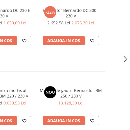
nardo DC 230 E -
Exhaustor Bernardo DC 300 -
-22%
30 V
230 V
ei
1.650,00 Lei
2.652,58 Lei
2.075,30 Lei
N COS
ADAUGA IN COS
ntru mortezat
Masina de gaurit Bernardo LBM
Masina de 
NOU
-5%
BM 220 / 230 V
250 / 230 V
ei
9.030,53 Lei
13.128,30 Lei
13.128,3
N COS
ADAUGA IN COS
ADAUG