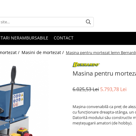
NTARI NERAMBURSABILE
CONTACT
 mortezat /
Masini de mortezat /
Masina pentru mortezat lemn Bernardo
Masina pentru morteza
6.025,53 Lei
5.793,78 Lei
Maşina convenabilă ca preţ de aleza
cu funcţionare dreapta-stânga, un op
Datorită modului său constructiv 
meşteşugarii amatori (de hobby).