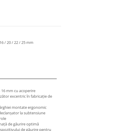
16 / 20 / 22 / 25 mm
 - 16 mm cu acoperire
zător excentric în fabricaţie de
pârghiei montate ergonomic
declanşator la subtensiune
role
maţă de găurire optimă
ispozitivului de găurire pentru