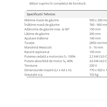
dibluri cuprins în completul de furnitură
Masini de lustruit
Masini de polizat bavuri cu perii
Specificatii Tehnice:
Masini de rectificat plan
Mărime masă de găurire
500 x 200 
Masini de rectificat plan
Înălţime masă de găurire
760 - 900 m
Adâncime de găurire max. la 90°
150 mm
Masini de rectificat rotund
Lăţime de găurire
300 mm
Masini de satinat
Ajustare înălţime
140 mm
Masini de slefuit combinate
Turaţie
2850 rot/mi
Mandrină Westcott
0 - 16 mm
Masini de slefuit cu banda
Racord aspirare ø
100 mm
Masini de slefuit cu disc
Puterea cedată a motorului S
100%
2,2 kW (3,0 
1
Putere absorbită de motor S
40%
3,0 kW (4,0 
Masini de slefuit cu mediu umed si
6
Tensiune
230 V
uscat
Dimensiunile maşinii (Lt x Ad x H)
770 x 920 x
Masini de slefuit cutite de gravat
Greutate cca.
102 kg
Masini de tesit
Masini pentru slefuit tevi
Masini universale de ascutit
Polizoare de banc
Masini de filetat