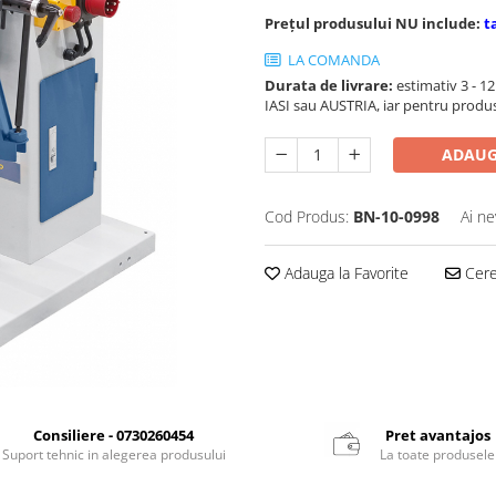
Prețul produsului NU include:
t
LA COMANDA
Durata de livrare:
estimativ 3 - 12 
IASI sau AUSTRIA, iar pentru produ
ADAUG
Cod Produs:
BN-10-0998
Ai ne
Adauga la Favorite
Cere 
Consiliere - 0730260454
Pret avantajos
Suport tehnic in alegerea produsului
La toate produsele