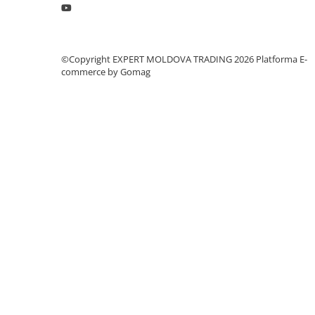
Dispozitiv de testare
Indicatoare înălțime
Indicator cadran / Baze magnetice
Masurare
©Copyright EXPERT MOLDOVA TRADING 2026
Platforma E-
commerce by Gomag
Micrometru
Micrometru de adancime
Micrometru de interior
Nivele
Palpatoare margine
Placi de granit de suprafață
Prisma
Raportor
Set unelte de masurare
Instrumente de decupare
metalelor
Instrumente de frezat
Instrumente de găurit
Tarozi si filiere