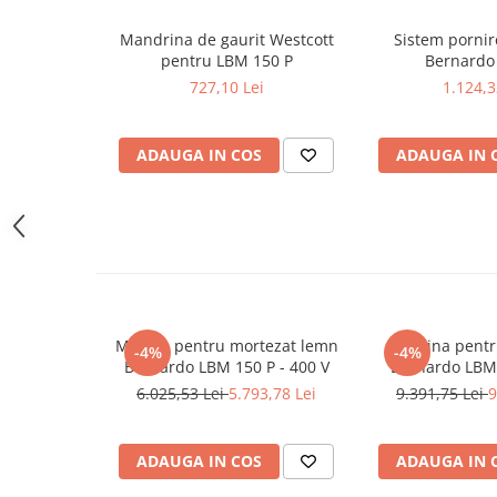
Masini pneumatice de filetat
Mandrina de gaurit Westcott
Sistem porni
Masini electrice de filetat
pentru LBM 150 P
Bernardo
Exhaustor pentru aschii metal
727,10 Lei
1.124,3
Masini de gaurit cu talpa
magnetica
ADAUGA IN COS
ADAUGA IN 
Instalatii de spalare a pieselor
Accesorii prelucrare metal
Universale de strung si accesorii
pentru strunguri
Falci pentru 3 bacuri PS3/ PO3
Falci pentru 4 bacuri PS4/ PO4
Flanșă
Masina pentru mortezat lemn
Masina pentr
-4%
-4%
Bernardo LBM 150 P - 400 V
Bernardo LBM 
Fălcile pentru 3-bacuri DK11
6.025,53 Lei
5.793,78 Lei
9.391,75 Lei
9
Fălcile pentru 4-bacuri DK12
Mandrine independente
Mandrină cu 3 fălci din fontă
ADAUGA IN COS
ADAUGA IN 
Mandrină cu 3 fălci din otel