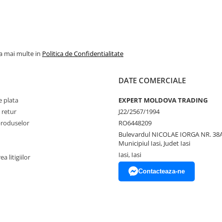
la mai multe in
Politica de Confidentialitate
DATE COMERCIALE
 plata
EXPERT MOLDOVA TRADING
 retur
J22/2567/1994
produselor
RO6448209
Bulevardul NICOLAE IORGA NR. 38A
Municipiul Iasi, Judet Iasi
Iasi, Iasi
a litigiilor
Contacteaza-ne