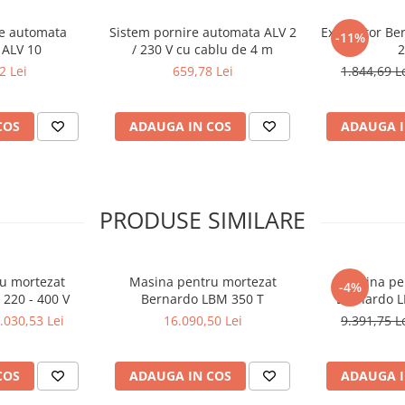
re automata
Sistem pornire automata ALV 2
Exhaustor Ber
-11%
 ALV 10
/ 230 V cu cablu de 4 m
2
2 Lei
659,78 Lei
1.844,69 L
COS
ADAUGA IN COS
ADAUGA I
PRODUSE SIMILARE
u mortezat
Masina pentru mortezat
Masina pe
-4%
220 - 400 V
Bernardo LBM 350 T
Bernardo L
.030,53 Lei
16.090,50 Lei
9.391,75 L
COS
ADAUGA IN COS
ADAUGA I