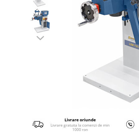
Ferastraie verticale
Strunguri pentru metal
Strunguri CNC
Strunguri cu cutie de viteze
Strunguri cu surub de ghidare
Strunguri de precizie
Strunguri metal cu freza
Strunguri universale
Strunguri universale cu afisaj
digital
Strunguri universale cu viteza
variabila
Masini de gaurit
Masini de gaurit - Vario - cu masa
si coloana
Livrare oriunde
Masini de gaurit cu angrenaj, masa
Livrare gratuita la comenzi de min
si coloana
1000 ron
Masini de gaurit cu coloana