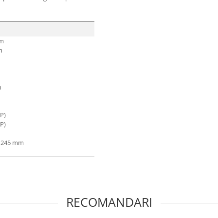
mm
m
n
CP)
CP)
 1245 mm
RECOMANDARI