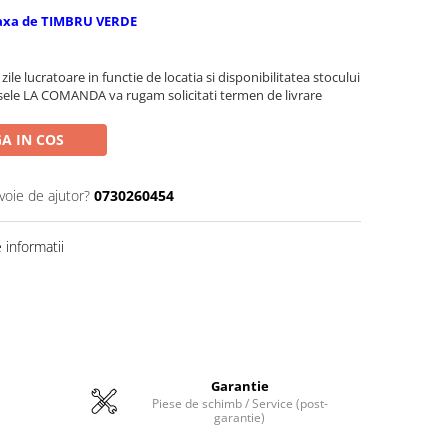
axa de TIMBRU VERDE
zile lucratoare in functie de locatia si disponibilitatea stocului
sele LA COMANDA va rugam solicitati termen de livrare
A IN COS
voie de ajutor?
0730260454
informatii
Garantie
Piese de schimb / Service (post-
garantie)