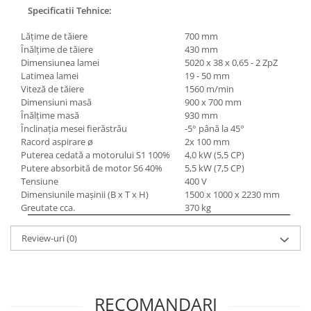
Specificatii Tehnice:
Lăţime de tăiere
700 mm
Înălţime de tăiere
430 mm
Dimensiunea lamei
5020 x 38 x 0,65 - 2 ZpZ
Latimea lamei
19 - 50 mm
Viteză de tăiere
1560 m/min
Dimensiuni masă
900 x 700 mm
Înălţime masă
930 mm
Înclinaţia mesei fierăstrău
-5° până la 45°
Racord aspirare ø
2x 100 mm
Puterea cedată a motorului S
1
100%
4,0 kW (5,5 CP)
Putere absorbită de motor S
6
40%
5,5 kW (7,5 CP)
Tensiune
400 V
Dimensiunile maşinii (B x T x H)
1500 x 1000 x 2230 mm
Greutate cca.
370 kg
Review-uri
(0)
RECOMANDARI