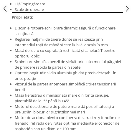
Masini electrice de filetat
Tijă împingătoare
Lame de ferastrau cu varf din
Exhaustor pentru aschii metal
Scule de operare
carbura
Proprietati:
Masini de gaurit cu talpa
Lame de ferăstrău cu acoperire
magnetica
TiN
Discurile rotoare echilibrare dinamic asigură o funcţionare
Instalatii de spalare a pieselor
silenţioasă.
Panze de taiere cu banda verticala
Reglarea înălţimii de tăiere dorite se realizează prin
Panze de taiere metal pentru
intermediul roţii de mână şi este lizibilă la scala în mm
ferastraie
Masă de lucru cu suprafaţă rectificată şi canelură T pentru
opritorul oblic
Roti de lustruit
Schimbare simplă a benzii de şlefuit prin intermediul pârghiei
de prindere rapidă la partea din spate
Standuri pentru ferăstraie cu
Opritor longitudinal din aluminiu ghidat precis detaşabil în
bandă
orice poziţie
Standuri pentru mașini de găurit și
Vizorul de la partea anterioară simplifică citirea tensionării
frezat
benzii
Masă fierăstrău dimensionată mare din fontă cenuşie,
Standuri pentru mașini de șlefuit
pivotabilă de la -5° până la +45°
Motorul de acţionare de putere mare dă posibilitatea şi a
Standuri pentru strunguri metal
prelucrării blocurilor şi grinzilor mai mari
Unelte striere
Motor de accionamiento con fuerza de arrastre y función de
frenado, retirada de virutas óptima mediante el conector de
aspiración con un diám. de 100 mm.