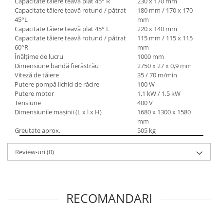
Capacitate tăiere ţeavă plat 45° R
230 x 170 mm
Capacitate tăiere ţeavă rotund / pătrat
180 mm / 170 x 170
45°L
mm
Capacitate tăiere ţeavă plat 45° L
220 x 140 mm
Capacitate tăiere ţeavă rotund / pătrat
115 mm / 115 x 115
60°R
mm
Înălţime de lucru
1000 mm
Dimensiune bandă fierăstrău
2750 x 27 x 0,9 mm
Viteză de tăiere
35 / 70 m/min
Putere pompă lichid de răcire
100 W
Putere motor
1,1 kW / 1,5 kW
Tensiune
400 V
Dimensiunile maşinii (L x l x H)
1680 x 1300 x 1580
mm
Greutate aprox.
505 kg
Review-uri
(0)
RECOMANDARI