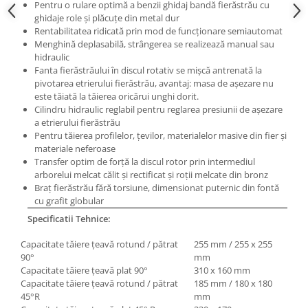
Masini electrice de filetat
Pentru o rulare optimă a benzii ghidaj bandă fierăstrău cu
Lame de ferastrau cu varf din
ghidaje role şi plăcuţe din metal dur
Exhaustor pentru aschii metal
carbura
Rentabilitatea ridicată prin mod de funcţionare semiautomat
Masini de gaurit cu talpa
Menghină deplasabilă, strângerea se realizează manual sau
Lame de ferăstrău cu acoperire
magnetica
hidraulic
TiN
Fanta fierăstrăului în discul rotativ se mişcă antrenată la
Instalatii de spalare a pieselor
Panze de taiere cu banda verticala
pivotarea etrierului fierăstrău, avantaj: masa de aşezare nu
este tăiată la tăierea oricărui unghi dorit.
Panze de taiere metal pentru
Cilindru hidraulic reglabil pentru reglarea presiunii de aşezare
ferastraie
a etrierului fierăstrău
Pentru tăierea profilelor, ţevilor, materialelor masive din fier şi
Roti de lustruit
materiale neferoase
Standuri pentru ferăstraie cu
Transfer optim de forţă la discul rotor prin intermediul
bandă
arborelui melcat călit şi rectificat şi roţii melcate din bronz
Braţ fierăstrău fără torsiune, dimensionat puternic din fontă
Standuri pentru mașini de găurit și
cu grafit globular
frezat
Specificatii Tehnice:
Standuri pentru mașini de șlefuit
Capacitate tăiere ţeavă rotund / pătrat
255 mm / 255 x 255
Standuri pentru strunguri metal
90°
mm
Capacitate tăiere ţeavă plat 90°
310 x 160 mm
Unelte striere
Capacitate tăiere ţeavă rotund / pătrat
185 mm / 180 x 180
45°R
mm