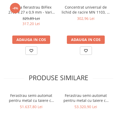
Banda fierastrau BiFlex
Concentrat universal de
-4%
2750 x 27 x 0,9 mm - Vario
lichid de racire MN 1103, in
6/10 ZpZ
bidon de 5 l
329,89 Lei
302,96 Lei
317,20 Lei
ADAUGA IN COS
ADAUGA IN COS
PRODUSE SIMILARE
Ferastrau semi-automat
Ferastrau semi-automat
pentru metal cu taiere cu
pentru metal cu taiere cu
mitra dubla Bernardo MBS
mitra dubla Bernardo MBS
51.637,80 Lei
53.320,90 Lei
350 DGA
350 DGA-V